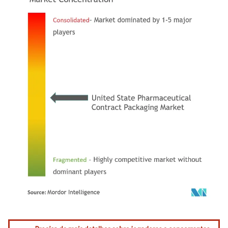
Imagem © Mordor Intelligence. O reuso requer atribuição conforme CC BY 4.0.