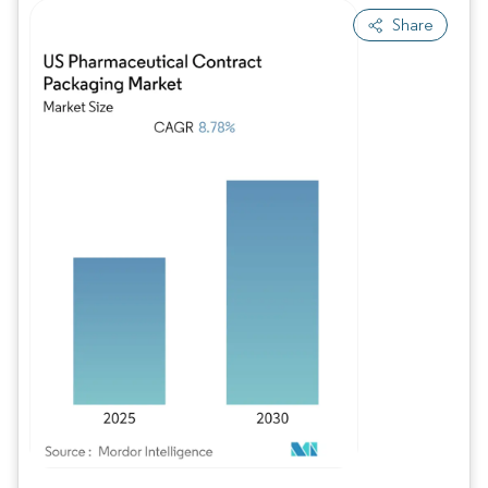
Share
Imagem © Mordor Intelligence. O reuso requer atribuição conforme CC BY 4.0.