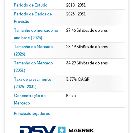
Período de Estudo
2018 - 2031
Período de Dados de
2026 - 2031
Previsão
Tamanho do mercado no
27.46 Bilhões de dólares
ano base (2025)
Tamanho do Mercado
28.49 Bilhões de dólares
(2026)
Tamanho do Mercado
34.29 Bilhões de dólares
(2031)
Taxa de crescimento
3.77% CAGR
(2026 - 2031)
Concentração do
Baixo
Mercado
Imagem © Mordor Intelligence. O reuso requer atribuição conforme CC BY 4.0.
Principais jogadores