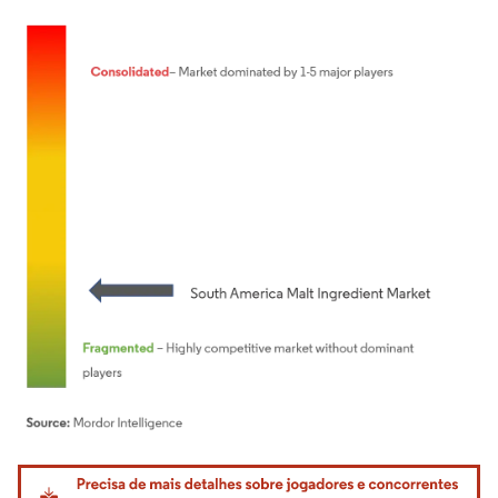
Imagem © Mordor Intelligence. O reuso requer atribuição conforme CC BY 4.0.