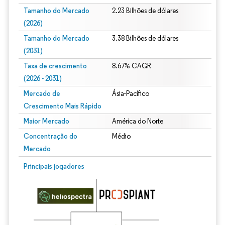
Tamanho do Mercado
2.23 Bilhões de dólares
(2026)
Tamanho do Mercado
3.38 Bilhões de dólares
(2031)
Taxa de crescimento
8.67% CAGR
(2026 - 2031)
Mercado de
Ásia-Pacífico
Crescimento Mais Rápido
Maior Mercado
América do Norte
Concentração do
Médio
Mercado
Imagem © Mordor Intelligence. O reuso requer atribuição conforme CC BY 4.0.
Principais jogadores