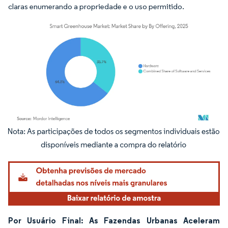
claras enumerando a propriedade e o uso permitido.
Imagem © Mordor Intelligence. O reuso requer atribuição conforme CC BY 4.0.
Por Usuário Final: As Fazendas Urbanas Aceleram