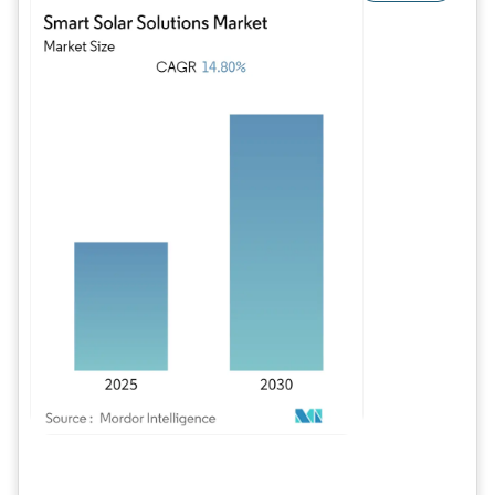
Imagem © Mordor Intelligence. O reuso requer atribuição conforme CC BY 4.0.