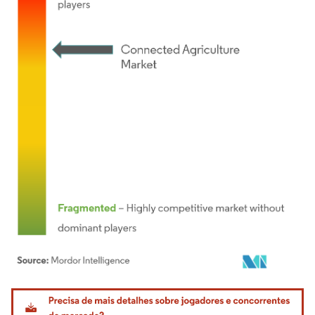
Imagem © Mordor Intelligence. O reuso requer atribuição conforme CC BY 4.0.