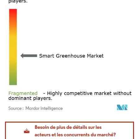
Image © Mordor Intelligence. La réutilisation nécessite une attribution sous CC BY 4.