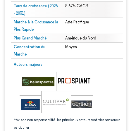
Taux de croissance (2026
8.67% CAGR
- 2031)
Marché à la Croissance la
Asie-Pacifique
Plus Rapide
Plus Grand Marché
Amérique du Nord
Concentration du
Moyen
Marché
Image © Mordor Intelligence. La réutilisation nécessite une attribution sous CC 
Acteurs majeurs
*Avis de non-responsabilité : les principaux acteurs sont triés sans ordre
particulier