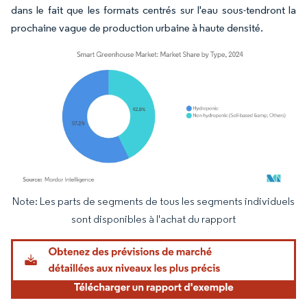
dans le fait que les formats centrés sur l'eau sous-tendront la
prochaine vague de production urbaine à haute densité.
Note: Les parts de segments de tous les segments individuels
Image © Mordor Intelligence. La réutilisation nécessite une attribution sous CC BY 4.
sont disponibles à l'achat du rapport