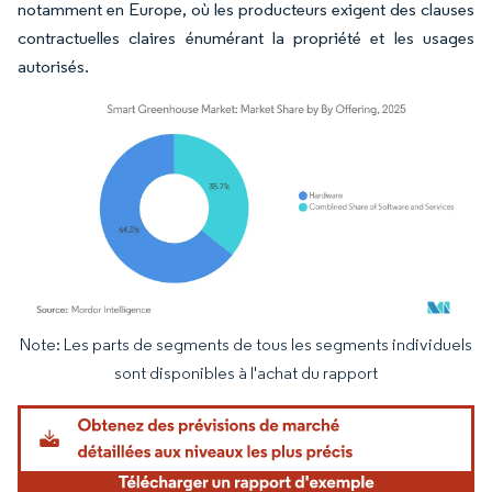
notamment en Europe, où les producteurs exigent des clauses
contractuelles claires énumérant la propriété et les usages
autorisés.
Note: Les parts de segments de tous les segments individuels
Image © Mordor Intelligence. La réutilisation nécessite une attribution sous CC BY 4.
sont disponibles à l'achat du rapport