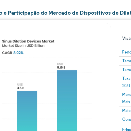
 e Participação do Mercado de Dispositivos de Dilat
Visã
Perí
Tama
Tama
Taxa
2031
Merc
Imagem © Mordor Intelligence. O reuso requer atribuiç
Mais
Maio
Conc
Image
Prin