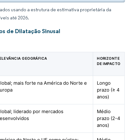
dos usando a estrutura de estimativa proprietária da
veis até 2026.
s de Dilatação Sinusal
ELEVÂNCIA GEOGRÁFICA
HORIZONTE
DE IMPACTO
lobal; mais forte na América do Norte e
Longo
uropa
prazo (≥ 4
anos)
lobal; liderado por mercados
Médio
esenvolvidos
prazo (2-4
anos)
mérica do Norte e UE como núcleo;
Médio