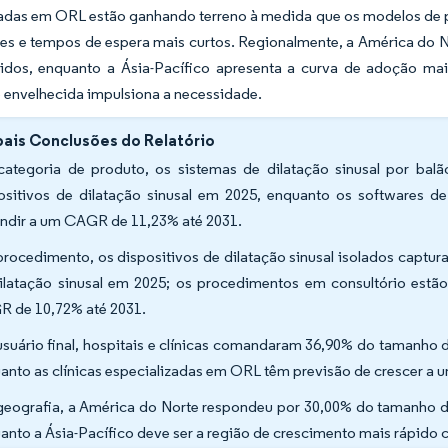
zadas em ORL estão ganhando terreno à medida que os modelos de 
tes e tempos de espera mais curtos. Regionalmente, a América do 
idos, enquanto a Ásia-Pacífico apresenta a curva de adoção mai
 envelhecida impulsiona a necessidade.
pais Conclusões do Relatório
categoria de produto, os sistemas de dilatação sinusal por ba
ositivos de dilatação sinusal em 2025, enquanto os softwares d
ndir a um CAGR de 11,23% até 2031.
procedimento, os dispositivos de dilatação sinusal isolados captu
ilatação sinusal em 2025; os procedimentos em consultório estã
 de 10,72% até 2031.
usuário final, hospitais e clínicas comandaram 36,90% do tamanho 
anto as clínicas especializadas em ORL têm previsão de crescer a
geografia, a América do Norte respondeu por 30,00% do tamanho do
anto a Ásia-Pacífico deve ser a região de crescimento mais rápi