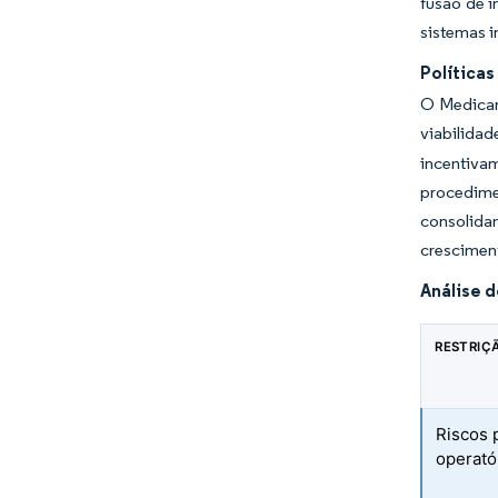
fusão de 
sistemas i
Política
O Medicar
viabilidad
incentivam
procedime
consolidan
crescimen
Análise 
RESTRIÇ
Riscos 
operató