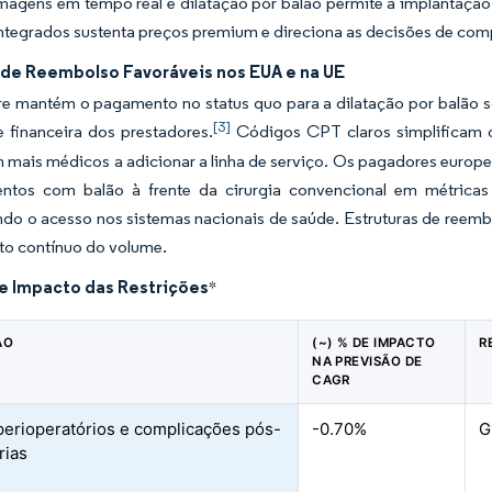
imagens em tempo real e dilatação por balão permite a implantaçã
ntegrados sustenta preços premium e direciona as decisões de com
s de Reembolso Favoráveis nos EUA e na UE
e mantém o pagamento no status quo para a dilatação por balão s
[3]
e financeira dos prestadores.
Códigos CPT claros simplificam o
 mais médicos a adicionar a linha de serviço. Os pagadores europe
ntos com balão à frente da cirurgia convencional em métricas 
do o acesso nos sistemas nacionais de saúde. Estruturas de reemb
to contínuo do volume.
de Impacto das Restrições
*
ÃO
(~) % DE IMPACTO
R
NA PREVISÃO DE
CAGR
perioperatórios e complicações pós-
-0.70%
G
rias