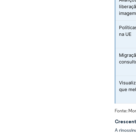
liberaç
image
Polític
na UE
Migraçã
consult
Visuali
que mel
Fonte: Mor
Crescent
A rinossi