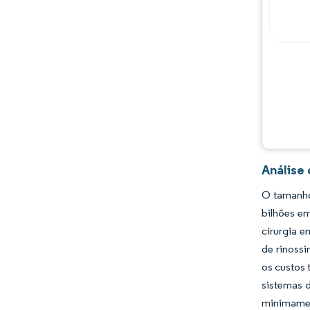
Análise 
O tamanho 
bilhões em
cirurgia e
de rinossi
os custos 
sistemas 
minimamen