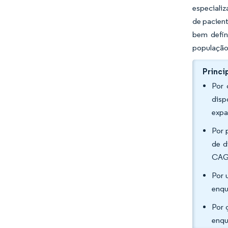
especiali
de pacien
bem defin
população
Princi
Por 
disp
expa
Por 
de d
CAGR
Por 
enqu
Por 
enqu