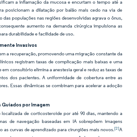
ensificam a inflamação da mucosa e encurtam o tempo até a
gora posicionam a dilatação por balão mais cedo na via de
 das populações nas regiões desenvolvidas agrava o ônus,
 consequente aumento na demanda cirúrgica impulsiona as
ara durabilidade e facilidade de uso.
amente Invasivos
rtem a recuperação, promovendo uma migração constante da
clínicos registram taxas de complicação mais baixas e uma
 em consultório elimina a anestesia geral e reduz as taxas de
tos dos pacientes. A uniformidade de cobertura entre as
adores. Essas dinâmicas se combinam para acelerar a adoção
s Guiados por Imagem
localizada de corticosteroide por até 90 dias, mantendo a
rmas de navegação baseadas em IA sobrepõem imagens
[2]
o as curvas de aprendizado para cirurgiões mais novos.
A