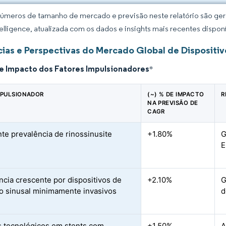
úmeros de tamanho de mercado e previsão neste relatório são gera
elligence, atualizada com os dados e insights mais recentes disponí
ias e Perspectivas do Mercado Global de Dispositivo
de Impacto dos Fatores Impulsionadores
*
MPULSIONADOR
(~) % DE IMPACTO
R
NA PREVISÃO DE
CAGR
te prevalência de rinossinusite
+1.80%
G
E
ncia crescente por dispositivos de
+2.10%
G
ão sinusal minimamente invasivos
d
 tecnológicos em stents com
+1.50%
A