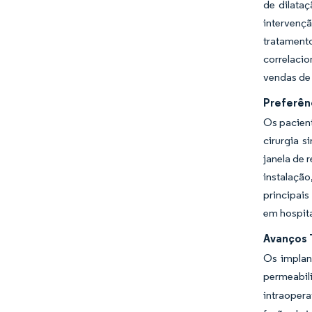
de dilata
intervenç
tratament
correlaci
vendas de 
Preferên
Os pacien
cirurgia 
janela de 
instalaçã
principais
em hospita
Avanços 
Os implan
permeabil
intraopera