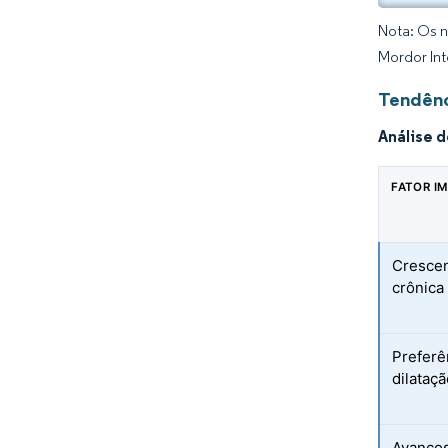
Nota: Os n
Mordor Int
Tendênc
Análise 
FATOR I
Crescen
crônica
Preferê
dilataç
Avanços