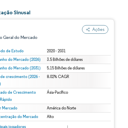
ação Sinusal
Ações
o Geral do Mercado
odo de Estudo
2020 - 2031
nho do Mercado (2026)
3.5 Bilhões de dólares
nho do Mercado (2031)
5.15 Bilhões de dólares
 de crescimento (2026 -
8.02% CAGR
)
ado de Crescimento
Ásia-Pacífico
ão conforme CC BY 4.0.
 Rápido
r Mercado
América do Norte
entração do Mercado
Alto
m © Mordor Intelligence. O reuso requer atribuição conforme CC BY 4.0.
cipais jogadores