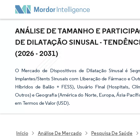
ANÁLISE DE TAMANHO E PARTICIP
DE DILATAÇÃO SINUSAL - TENDÊNC
(2026 - 2031)
O Mercado de Dispositivos de Dilatação Sinusal é Segm
Implantes/Stents Sinusais com Liberação de Fármaco e Outr
Híbridos de Balão + FESS), Usuário Final (Hospitais, Cl
Outros) e Geografia (América do Norte, Europa, Ásia-Pacíf
em Termos de Valor (USD).
Início
Análise De Mercado
Pesquisa De Saúde