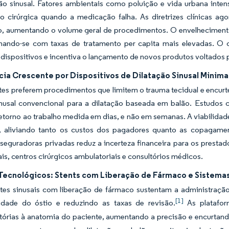
ção sinusal. Fatores ambientais como poluição e vida urbana int
ão cirúrgica quando a medicação falha. As diretrizes clínicas a
o, aumentando o volume geral de procedimentos. O envelhecimento
onando-se com taxas de tratamento per capita mais elevadas. O
dispositivos e incentiva o lançamento de novos produtos voltados p
cia Crescente por Dispositivos de Dilatação Sinusal Minim
tes preferem procedimentos que limitem o trauma tecidual e encu
sinusal convencional para a dilatação baseada em balão. Estudos 
retorno ao trabalho medida em dias, e não em semanas. A viabilidade
o, aliviando tanto os custos dos pagadores quanto as copagamen
 seguradoras privadas reduz a incerteza financeira para os prest
is, centros cirúrgicos ambulatoriais e consultórios médicos.
Tecnológicos: Stents com Liberação de Fármaco e Sistema
tes sinusais com liberação de fármaco sustentam a administração 
[1]
idade do óstio e reduzindo as taxas de revisão.
As platafo
tórias à anatomia do paciente, aumentando a precisão e encurtand