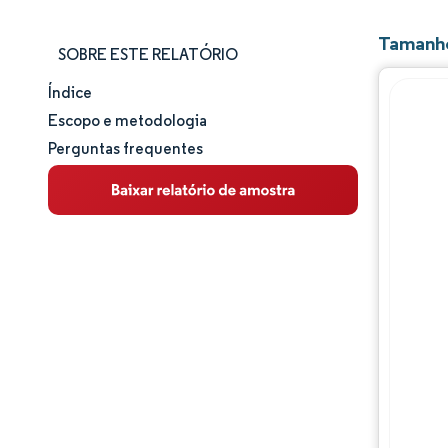
Tamanho
SOBRE ESTE RELATÓRIO
Índice
Tamanho e participação de mercado
Escopo e metodologia
Perguntas frequentes
Análise de mercado
Tendências e insights
Análise de segmentos
Análise geográfica
Panorama competitivo
Principais jogadores
Desenvolvimentos da indústria