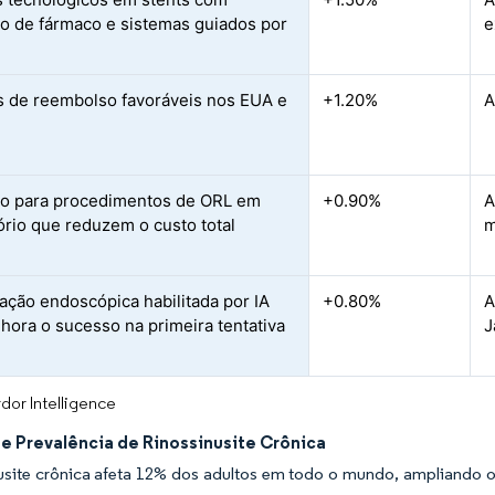
ão de fármaco e sistemas guiados por
e
m
as de reembolso favoráveis nos EUA e
+1.20%
A
o para procedimentos de ORL em
+0.90%
A
ório que reduzem o custo total
m
zação endoscópica habilitada por IA
+0.80%
A
hora o sucesso na primeira tentativa
J
dor Intelligence
e Prevalência de Rinossinusite Crônica
nusite crônica afeta 12% dos adultos em todo o mundo, ampliando 