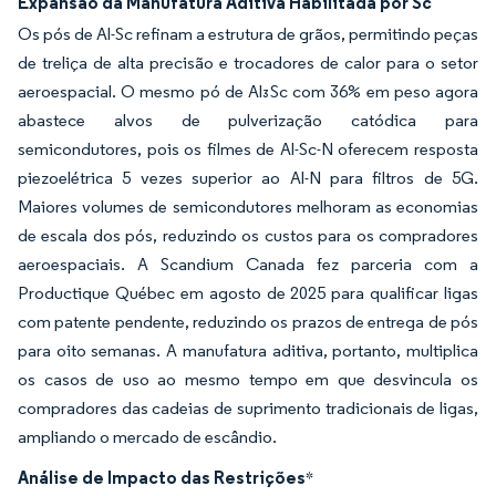
Expansão da Manufatura Aditiva Habilitada por Sc
Os pós de Al-Sc refinam a estrutura de grãos, permitindo peças
de treliça de alta precisão e trocadores de calor para o setor
aeroespacial. O mesmo pó de Al₃Sc com 36% em peso agora
abastece alvos de pulverização catódica para
semicondutores, pois os filmes de Al-Sc-N oferecem resposta
piezoelétrica 5 vezes superior ao Al-N para filtros de 5G.
Maiores volumes de semicondutores melhoram as economias
de escala dos pós, reduzindo os custos para os compradores
aeroespaciais. A Scandium Canada fez parceria com a
Productique Québec em agosto de 2025 para qualificar ligas
com patente pendente, reduzindo os prazos de entrega de pós
para oito semanas. A manufatura aditiva, portanto, multiplica
os casos de uso ao mesmo tempo em que desvincula os
compradores das cadeias de suprimento tradicionais de ligas,
ampliando o mercado de escândio.
Análise de Impacto das Restrições
*