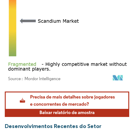
Imagem © Mordor Intelligence. O reuso requer atribuição conforme CC BY 4.0.
Desenvolvimentos Recentes do Setor