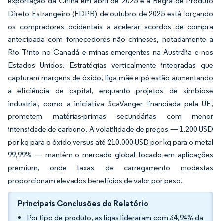
exportação da China em abril de 2025 e a Regra de Produto
Direto Estrangeiro (FDPR) de outubro de 2025 está forçando
os compradores ocidentais a acelerar acordos de compra
antecipada com fornecedores não chineses, notadamente a
Rio Tinto no Canadá e minas emergentes na Austrália e nos
Estados Unidos. Estratégias verticalmente integradas que
capturam margens de óxido, liga-mãe e pó estão aumentando
a eficiência de capital, enquanto projetos de simbiose
industrial, como a iniciativa ScaVanger financiada pela UE,
prometem matérias-primas secundárias com menor
intensidade de carbono. A volatilidade de preços — 1.200 USD
por kg para o óxido versus até 210.000 USD por kg para o metal
99,99% — mantém o mercado global focado em aplicações
premium, onde taxas de carregamento modestas
proporcionam elevados benefícios de valor por peso.
Principais Conclusões do Relatório
Por tipo de produto, as ligas lideraram com 34,94% da