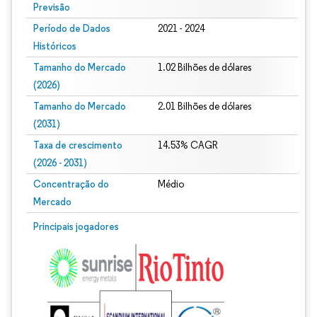
Previsão
Período de Dados
2021 - 2024
Históricos
Tamanho do Mercado
1.02 Bilhões de dólares
(2026)
Tamanho do Mercado
2.01 Bilhões de dólares
(2031)
Taxa de crescimento
14.53% CAGR
(2026 - 2031)
Concentração do
Médio
Mercado
Imagem © Mordor Intelligence. O reuso requer atribuição conforme CC BY 4.0.
Principais jogadores