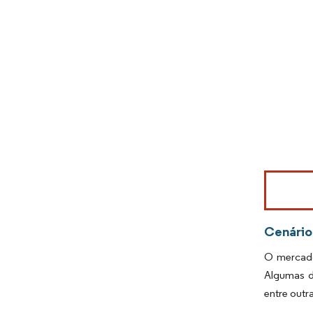
Imagem © Mo
Cenário
O mercado
Algumas d
entre outr