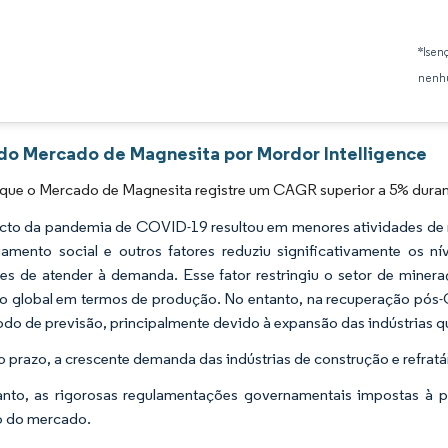
Imagem © Mordor Intelligence. O reuso requer atribuição conforme CC BY 4.0.
*Isen
nenhu
 do Mercado de Magnesita por Mordor Intelligence
 que o Mercado de Magnesita registre um CAGR superior a 5% duran
to da pandemia de COVID-19 resultou em menores atividades de 
iamento social e outros fatores reduziu significativamente os 
es de atender à demanda. Esse fator restringiu o setor de mine
 global em termos de produção. No entanto, na recuperação pós-
odo de previsão, principalmente devido à expansão das indústrias 
o prazo, a crescente demanda das indústrias de construção e refra
nto, as rigorosas regulamentações governamentais impostas à 
o do mercado.