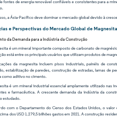
e fontes de energia renovável confiáveis e consistentes para a m
o.
sso, a Ásia-Pacífico deve dominar o mercado global devido à cresc
ias e Perspectivas do Mercado Global de Magnesit
to da Demanda para a Indústria da Construção
sita é um mineral importante composto de carbonato de magnésio (
ção está entre os principais usuários que utilizam produtos de ma
cações da magnesita incluem pisos industriais, painéis de cons
do, estabilização de paredes, construção de estradas, lamas de 
da como aditivo no cimento.
sita é um mineral industrial essencial amplamente utilizado nas ind
zantes e farmacêutica. A crescente demanda da indústria da const
o estudado.
do com o Departamento do Censo dos Estados Unidos, o valor da
cima dos USD 1.279,5 bilhões gastos em 2021. A construção residen