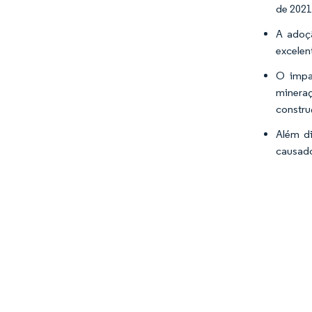
de 2021
A adoçã
excelen
O impa
mineraç
constru
Além d
causado