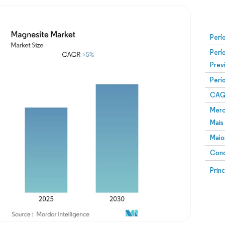
Perí
Perí
Prev
Perí
CAG
Merc
Mais
Maio
Conc
Prin