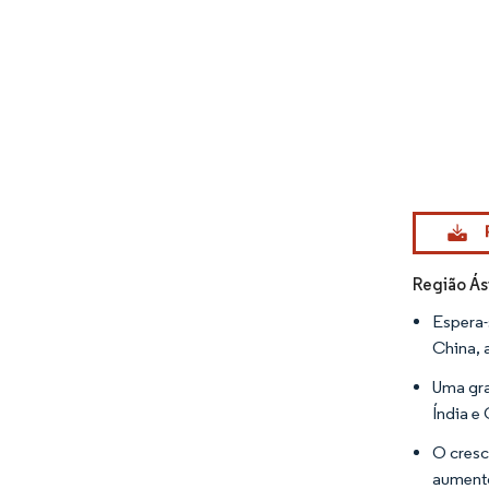
Imagem © Mo
Região Ás
Espera-
China, 
Uma gra
Índia e
O cresc
aumento