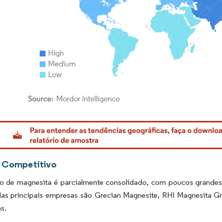
rdor Intelligence. O reuso requer atribuição conforme CC BY 4.0.
 Competitivo
 de magnesita é parcialmente consolidado, com poucos grandes 
as principais empresas são Grecian Magnesite, RHI Magnesita Gm
as.