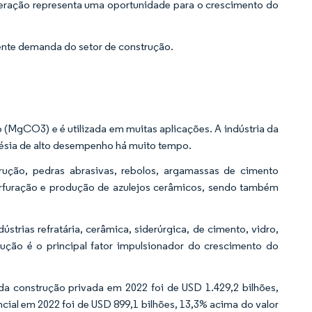
ineração representa uma oportunidade para o crescimento do
ente demanda do setor de construção.
a
MgCO3) e é utilizada em muitas aplicações. A indústria da
gnésia de alto desempenho há muito tempo.
trução, pedras abrasivas, rebolos, argamassas de cimento
perfuração e produção de azulejos cerâmicos, sendo também
ústrias refratária, cerâmica, siderúrgica, de cimento, vidro,
rução é o principal fator impulsionador do crescimento do
 construção privada em 2022 foi de USD 1.429,2 bilhões,
cial em 2022 foi de USD 899,1 bilhões, 13,3% acima do valor