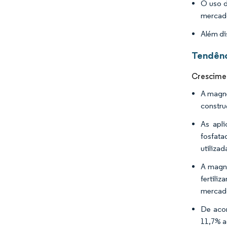
O uso d
mercad
Além di
Tendênc
Crescimen
A magne
constru
As apli
fosfata
utiliza
A magne
fertili
mercad
De acor
11,7% a