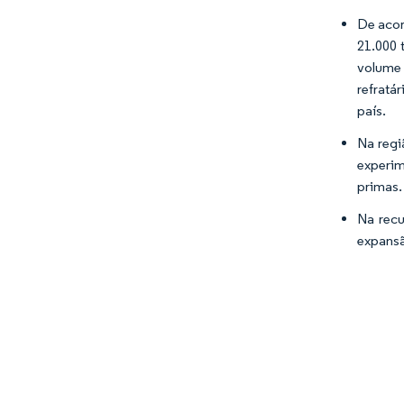
De acor
21.000 
volume 
refratá
país.
Na regi
experim
primas.
Na recu
expansã