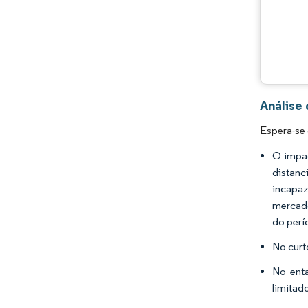
Análise
Espera-se
O impac
distanc
incapaz
mercado
do perí
No curt
No enta
limitad