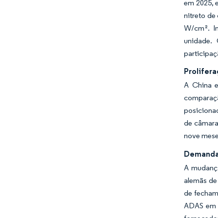
em 2025, e
nitreto de
W/cm². In
unidade. 
participaç
Prolifer
A China 
comparaçã
posiciona
de câmara
nove mese
Demanda 
A mudança
alemãs de
de fecham
ADAS em A