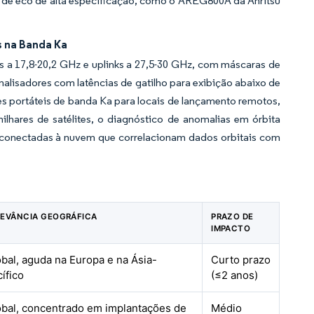
s de eco de alta especificação, como o AREG800A da Anritsu
 na Banda Ka
 a 17,8-20,2 GHz e uplinks a 27,5-30 GHz, com máscaras de
analisadores com latências de gatilho para exibição abaixo de
s portáteis de banda Ka para locais de lançamento remotos,
ilhares de satélites, o diagnóstico de anomalias em órbita
a conectadas à nuvem que correlacionam dados orbitais com
LEVÂNCIA GEOGRÁFICA
PRAZO DE
IMPACTO
bal, aguda na Europa e na Ásia-
Curto prazo
ífico
(≤2 anos)
obal, concentrado em implantações de
Médio