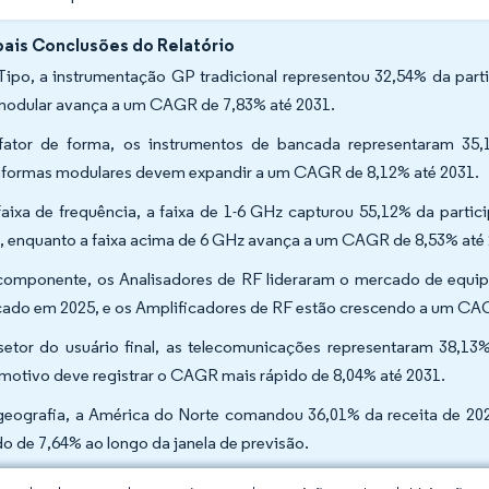
pais Conclusões do Relatório
Tipo, a instrumentação GP tradicional representou 32,54% da part
odular avança a um CAGR de 7,83% até 2031.
fator de forma, os instrumentos de bancada representaram 35,
aformas modulares devem expandir a um CAGR de 8,12% até 2031.
faixa de frequência, a faixa de 1-6 GHz capturou 55,12% da par
, enquanto a faixa acima de 6 GHz avança a um CAGR de 8,53% até
componente, os Analisadores de RF lideraram o mercado de equi
ado em 2025, e os Amplificadores de RF estão crescendo a um CA
setor do usuário final, as telecomunicações representaram 38,13
motivo deve registrar o CAGR mais rápido de 8,04% até 2031.
geografia, a América do Norte comandou 36,01% da receita de 20
do de 7,64% ao longo da janela de previsão.