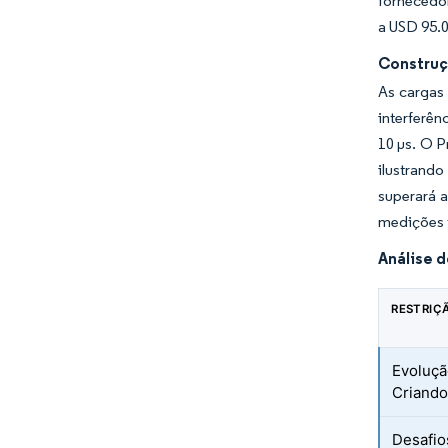
fornecedor
a USD 95.0
Construç
As cargas
interferên
10 µs. O P
ilustrand
superará 
medições t
Análise 
RESTRIÇ
Evoluçã
Criando
Desafio