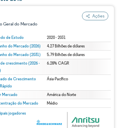
Ações
o Geral do Mercado
odo de Estudo
2020 - 2031
nho do Mercado (2026)
4.27 Bilhões de dólares
nho do Mercado (2031)
5.79 Bilhões de dólares
 de crescimento (2026 -
6.28% CAGR
)
ado de Crescimento
Ásia-Pacífico
ão conforme CC BY 4.0.
 Rápido
r Mercado
América do Norte
entração do Mercado
Médio
m © Mordor Intelligence. O reuso requer atribuição conforme CC BY 4.0.
cipais jogadores