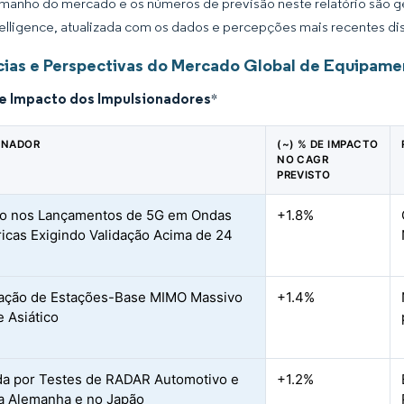
manho do mercado e os números de previsão neste relatório são ge
elligence, atualizada com os dados e percepções mais recentes di
ias e Perspectivas do Mercado Global de Equipame
de Impacto dos Impulsionadores
*
ONADOR
(~) % DE IMPACTO
NO CAGR
PREVISTO
o nos Lançamentos de 5G em Ondas
+1.8%
ricas Exigindo Validação Acima de 24
ração de Estações-Base MIMO Massivo
+1.4%
e Asiático
a por Testes de RADAR Automotivo e
+1.2%
a Alemanha e no Japão