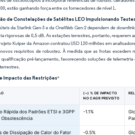
es de osciloscópios a incorporar referências de rubídio. Geradore
00, estão ganhando força entre os fornecedores de nível 1.
ão de Constelações de Satélites LEO Impulsionando Testes
 úteis da Starlink Gen-3 e da OneWeb Gen-2 dependem de downlinks
cia rigorosas de 0,5 dB. As estações terrestres, portanto, requerem 
rojeto Kuiper da Amazon contratou USD 120 milhões em analisadore
o novos requisitos de robustez. À medida que as frotas excedem m
a qualificação pré-lançamento, favorecendo soluções de telemetri
errestres.
de Impacto das Restrições
*
ÃO
(~) % DE IMPACTO
RE
NO CAGR PREVISTO
o Rápida dos Padrões ETSI e 3GPP
-1.1%
Glo
 Obsolescência
Pac
s de Dissipação de Calor do Fator
-0.5%
Gl