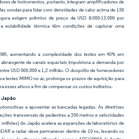
ores de instrumentos, portanto, integram amplificadores de
plas sondas para lidar com densidades de calor acima de 150
agora exigem prêmios de preço de USD 8.000-12.000 por
 a estabilidade térmica têm condições de capturar uma
28R, aumentando a complexidade dos testes em 40% em
 abrangente de canais espaciais impulsiona a demanda por
ntre USD 500.000 e 1,2 milhão. O duopólio de fornecedores
ra testes MIMO no ar, prolonga os prazos de aquisição para
a esses ativos a fim de compensar os custos indiretos.
o Japão
omotivas a aposentar as bancadas legadas. As diretrizes
ções transversais de pedestres a 200 metros e velocidades
 milhões) do Japão acelera as expansões de laboratórios de
LiDAR e radar deve permanecer dentro de 10 ns, levando os