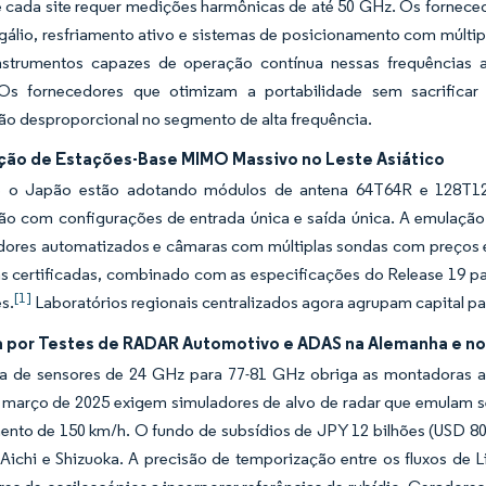
 cada site requer medições harmônicas de até 50 GHz. Os forneced
 gálio, resfriamento ativo e sistemas de posicionamento com múlti
strumentos capazes de operação contínua nessas frequências 
Os fornecedores que otimizam a portabilidade sem sacrificar
ão desproporcional no segmento de alta frequência.
ação de Estações-Base MIMO Massivo no Leste Asiático
e o Japão estão adotando módulos de antena 64T64R e 128T1
o com configurações de entrada única e saída única. A emulação
dores automatizados e câmaras com múltiplas sondas com preços e
s certificadas, combinado com as especificações do Release 19 pa
[1]
s.
Laboratórios regionais centralizados agora agrupam capital par
por Testes de RADAR Automotivo e ADAS na Alemanha e n
 de sensores de 24 GHz para 77-81 GHz obriga as montadoras aut
 março de 2025 exigem simuladores de alvo de radar que emulam se
ento de 150 km/h. O fundo de subsídios de JPY 12 bilhões (USD 80
ichi e Shizuoka. A precisão de temporização entre os fluxos de 