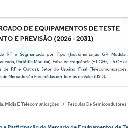
RCADO DE EQUIPAMENTOS DE TESTE
TO E PREVISÃO (2026 - 2031)
de RF é Segmentado por Tipo (Instrumentação GP Modular,
ncada, Portátil e Modular), Faixa de Frequência (<1 GHz, 1-6 GHz e
 de RF e Outros), Setor do Usuário Final (Telecomunicações,
es de Mercado são Fornecidas em Termos de Valor (USD).
ia, Mídia E Telecomunicações
Pesquisa De Semicondutores
 e Participação do Mercado de Equipamentos de Te