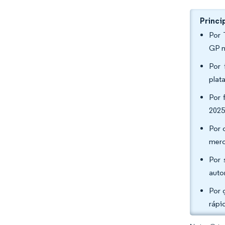
Princi
Por 
GP m
Por 
plat
Por 
2025
Por 
merc
Por 
auto
Por 
rápi