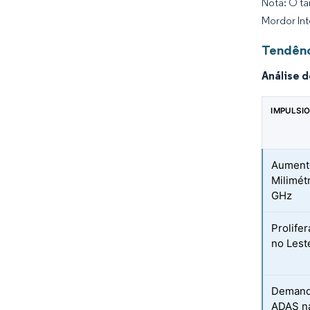
Nota: O ta
Mordor Int
Tendênc
Análise 
IMPULSI
Aument
Milimét
GHz
Prolife
no Lest
Demand
ADAS n