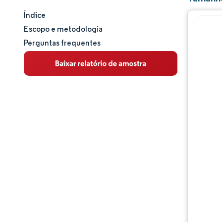
Índice
Tamanho e participação de mercado
Escopo e metodologia
Perguntas frequentes
Análise de mercado
Tendências e insights
Análise de segmentos
Análise geográfica
Panorama regulatório
Análise da cadeia de valor
Panorama competitivo
Principais jogadores