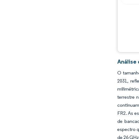
Oportunidades e perspectivas
Desenvolvimentos da indústria
Análise
O tamanho
2031, ref
milimétri
terrestre
continuam
FR2. As es
de bancad
espectro q
de 26 GHz