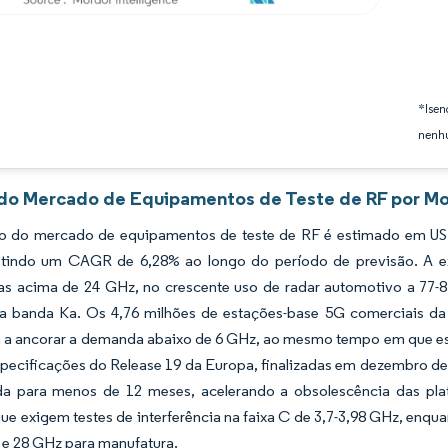
*Isen
nenhu
 do Mercado de Equipamentos de Teste de RF por Mo
 do mercado de equipamentos de teste de RF é estimado em USD 4
letindo um CAGR de 6,28% ao longo do período de previsão. A 
cas acima de 24 GHz, no crescente uso de radar automotivo a 77-8
 na banda Ka. Os 4,76 milhões de estações-base 5G comerciais 
 a ancorar a demanda abaixo de 6 GHz, ao mesmo tempo em que est
pecificações do Release 19 da Europa, finalizadas em dezembro de 
a para menos de 12 meses, acelerando a obsolescência das plat
ue exigem testes de interferência na faixa C de 3,7-3,98 GHz, enqua
 e 28 GHz para manufatura.