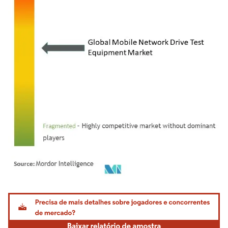
Imagem © Mordor Intelligence. O reuso requer atribuição conforme CC BY 4.0.