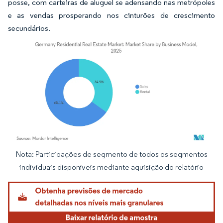
posse, com carteiras de aluguel se adensando nas metrópoles
e as vendas prosperando nos cinturões de crescimento
secundários.
Nota: Participações de segmento de todos os segmentos
Imagem © Mordor Intelligence. O reuso requer atribuição conforme CC BY 4.0.
individuais disponíveis mediante aquisição do relatório