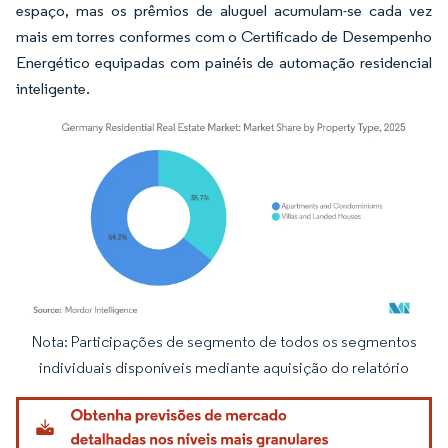
espaço, mas os prêmios de aluguel acumulam-se cada vez
mais em torres conformes com o Certificado de Desempenho
Energético equipadas com painéis de automação residencial
inteligente.
Nota: Participações de segmento de todos os segmentos
Imagem © Mordor Intelligence. O reuso requer atribuição conforme CC BY 4.0.
individuais disponíveis mediante aquisição do relatório