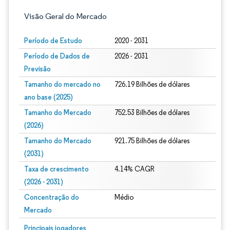
Visão Geral do Mercado
Período de Estudo
2020 - 2031
Período de Dados de
2026 - 2031
Previsão
Tamanho do mercado no
726.19 Bilhões de dólares
ano base (2025)
Tamanho do Mercado
752.53 Bilhões de dólares
(2026)
Tamanho do Mercado
921.75 Bilhões de dólares
(2031)
Taxa de crescimento
4.14% CAGR
(2026 - 2031)
Concentração do
Médio
Mercado
Imagem © Mordor Intelligence. O reuso requer atribuição conforme CC BY 4.0.
Principais jogadores