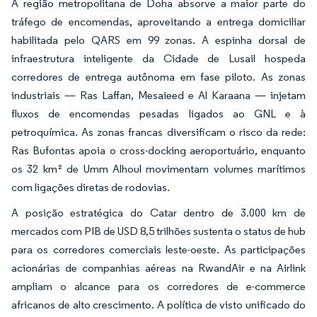
A região metropolitana de Doha absorve a maior parte do
tráfego de encomendas, aproveitando a entrega domiciliar
habilitada pelo QARS em 99 zonas. A espinha dorsal de
infraestrutura inteligente da Cidade de Lusail hospeda
corredores de entrega autônoma em fase piloto. As zonas
industriais — Ras Laffan, Mesaieed e Al Karaana — injetam
fluxos de encomendas pesadas ligados ao GNL e à
petroquímica. As zonas francas diversificam o risco da rede:
Ras Bufontas apoia o cross-docking aeroportuário, enquanto
os 32 km² de Umm Alhoul movimentam volumes marítimos
com ligações diretas de rodovias.
A posição estratégica do Catar dentro de 3.000 km de
mercados com PIB de USD 8,5 trilhões sustenta o status de hub
para os corredores comerciais leste-oeste. As participações
acionárias de companhias aéreas na RwandAir e na Airlink
ampliam o alcance para os corredores de e-commerce
africanos de alto crescimento. A política de visto unificado do