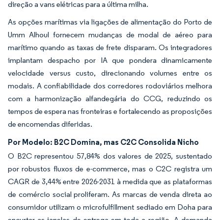
direção a vans elétricas para a última milha.
As opções marítimas via ligações de alimentação do Porto de
Umm Alhoul fornecem mudanças de modal de aéreo para
marítimo quando as taxas de frete disparam. Os integradores
implantam despacho por IA que pondera dinamicamente
velocidade versus custo, direcionando volumes entre os
modais. A confiabilidade dos corredores rodoviários melhora
com a harmonização alfandegária do CCG, reduzindo os
tempos de espera nas fronteiras e fortalecendo as proposições
de encomendas diferidas.
Por Modelo: B2C Domina, mas C2C Consolida Nicho
O B2C representou 57,84% dos valores de 2025, sustentado
por robustos fluxos de e-commerce, mas o C2C registra um
CAGR de 3,44% entre 2026-2031 à medida que as plataformas
de comércio social proliferam. As marcas de venda direta ao
consumidor utilizam o microfulfillment sediado em Doha para
encurtar as janelas de entrega em toda a região. A demanda