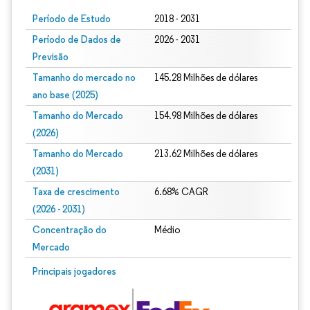
Período de Estudo
2018 - 2031
Período de Dados de
2026 - 2031
Previsão
Tamanho do mercado no
145.28 Milhões de dólares
ano base (2025)
Tamanho do Mercado
154.98 Milhões de dólares
(2026)
Tamanho do Mercado
213.62 Milhões de dólares
(2031)
Taxa de crescimento
6.68% CAGR
(2026 - 2031)
Concentração do
Médio
Mercado
Imagem © Mordor Intelligence. O reuso requer atribuição conforme CC BY 4.0.
Principais jogadores