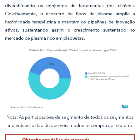
diversificando os conjuntos de ferramentas dos clínicos.
Coletivamente, o espectro de tipos de plasma amplia a
flexibilidade terapêutica e mantém os pipelines de inovação
ativos, sustentando assim o crescimento sustentado no
mercado de plasma rico em plaquetas.
Nota: As participações de segmento de todos os segmentos
Imagem © Mordor Intelligence. O reuso requer atribuição conforme CC BY 4.0.
individuais estão disponíveis mediante compra do relatório