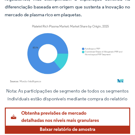
diferenciação baseada em origem que sustenta a inovação no
mercado de plasma rico em plaquetas.
Nota: As participações de segmento de todos os segmentos
Imagem © Mordor Intelligence. O reuso requer atribuição conforme CC BY 4.0.
individuais estão disponíveis mediante compra do relatório