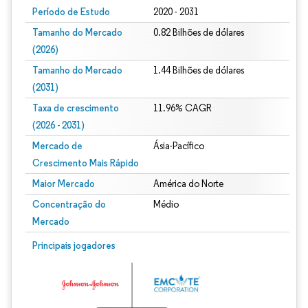
Período de Estudo
2020 - 2031
Tamanho do Mercado
0.82 Bilhões de dólares
(2026)
Tamanho do Mercado
1.44 Bilhões de dólares
(2031)
Taxa de crescimento
11.96% CAGR
(2026 - 2031)
Mercado de
Ásia-Pacífico
Crescimento Mais Rápido
Maior Mercado
América do Norte
Concentração do
Médio
Mercado
Imagem © Mordor Intelligence. O reuso requer atribuição conforme CC BY 4.0.
Principais jogadores