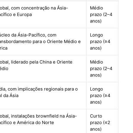
obal, com concentração na Ásia-
Médio
cífico e Europa
prazo (2–4
anos)
cleo da Ásia-Pacífico, com
Longo
ansbordamento para o Oriente Médio e
prazo (≥4
rica
anos)
obal, liderado pela China e Oriente
Médio
édio
prazo (2–4
anos)
dia, com implicações regionais para o
Longo
l da Ásia
prazo (≥4
anos)
obal, instalações brownfield na Ásia-
Curto
cífico e América do Norte
prazo (≤2
anos)