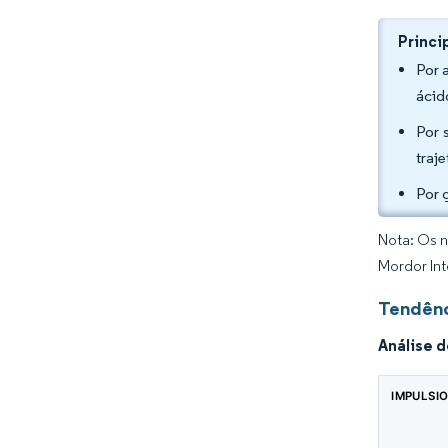
Princi
Por 
ácid
Por 
traj
Por 
Nota: Os n
Mordor Int
Tendênc
Análise 
IMPULSI