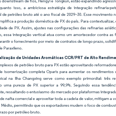
s downstream de fios, Hengyi e Tongkun, estão expandindo agressi
quanto isso, a ambiciosa estratégia de integração refinaria-pe
l de petróleo bruto até o ano fiscal de 2029–30. Esse movimento n
lifica a produção doméstica de PX do país. Para contextualizar, 
ade de PX. Assim, ajustes nas configurações das refinarias asiáti
o, essa integração vertical atua como um amortecedor contra as 
rantir o fornecimento por meio de contratos de longo prazo, solidi
e Paraxileno.
lização de Unidades Aromáticas CCR/PRT de Alto Rendim
plexos de petróleo bruto para PX estão aproveitando reformadores
 de isomerização completa Oparis para aumentar os rendimentos d
ical na Ilha Changxing serve como exemplo primordial: três r
o uma pureza de PX superior a 99,9%. Seguindo essa tendênci
e, ressaltando o entusiasmo do mercado por plataformas integradas
e nafta comercial e aproveitar toda a cadeia de valor, mitigam a v
e Médio, permitindo que os exportadores mudem o foco de combust
razo por petróleo bruto.