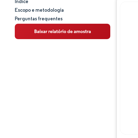
Índice
Tamanho e participação de mercado
Escopo e metodologia
Perguntas frequentes
Análise de mercado
Tendências e insights
Análise de segmentos
Análise geográfica
Análise da cadeia de valor
Panorama competitivo
Principais jogadores
Oportunidades e perspectivas
Desenvolvimentos da indústria