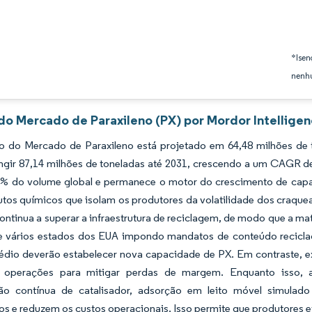
*Isen
nenhu
 do Mercado de Paraxileno (PX) por Mordor Intellige
 do Mercado de Paraxileno está projetado em 64,48 milhões de t
ngir 87,14 milhões de toneladas até 2031, crescendo a um CAGR de
% do volume global e permanece o motor do crescimento de capac
utos químicos que isolam os produtores da volatilidade dos craq
continua a superar a infraestrutura de reciclagem, de modo que a 
e vários estados dos EUA impondo mandatos de conteúdo reciclado
édio deverão estabelecer nova capacidade de PX. Em contraste, ex
o operações para mitigar perdas de margem. Enquanto isso,
ão contínua de catalisador, adsorção em leito móvel simula
s e reduzem os custos operacionais. Isso permite que produtores 