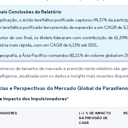
pais Conclusões do Relatório
aplicação, o ácido tereftálico purificado capturou 94,37% da part
o tereftálico purificado tem previsão de expansão a um CAGR de 5,
setor de uso final, os têxteis lideraram com contribuição de 61,09
etória mais rápida, com um CAGR de 6,15% até 2031.
geografia, a Ásia-Pacífico comandou 82,21% do volume global em 2
úmeros de tamanho de mercado e previsão neste relatório são gera
elligence, atualizada com os dados e insights mais recentes disponí
ias e Perspectivas do Mercado Global de Paraxileno
de Impacto dos Impulsionadores
*
ONADORES
(~) % DE IMPACTO
RE
NA PREVISÃO DE
CAGR