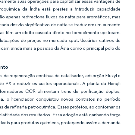
vamente suas operações para capitalizar essas vantagens de
troquímica da Índia está prestes a introduzir capacidade
ão apenas redireciona fluxos de nafta para aromáticos, mas
cada desvio significativo de nafta se traduz em um aumento
cas têm um efeito cascata direto no fornecimento upstream.
flutuações de preços no mercado spot. Usuários cativos de
ficam ainda mais a posição da Ásia como o principal polo do
ento
 de regeneração contínua de catalisador, adsorção Eluxyl e
e PX e reduzir os custos operacionais. A planta da Hengli
eformadores CCR alimentam trens de purificação duplos,
a, o licenciador conquistou novos contratos no período
 de refinaria-petroquímica. Esses projetos, ao contornar os
olatilidade dos resultados. Essa adoção está ganhando força
íveis para produtos químicos, protegendo assim a demanda