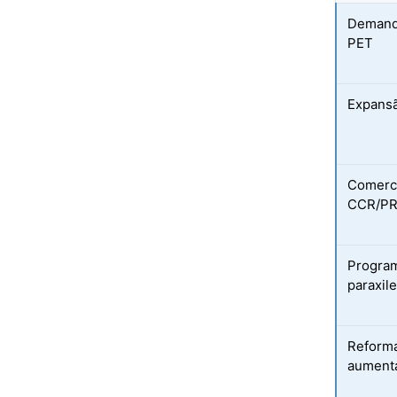
Demand
PET
Expansã
Comerci
CCR/PRT
Program
paraxil
Reforma
aumenta