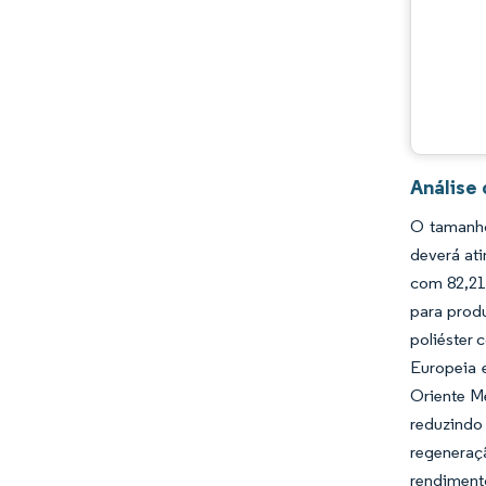
Análise
O tamanho
deverá ati
com 82,21
para prod
poliéster 
Europeia 
Oriente M
reduzind
regeneraç
rendimento