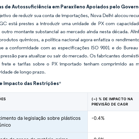
s de Autossuficiência em Paraxileno Apoiados pelo Governo
tivo de reduzir sua conta de importações, Nova Delhi alocou recur
C está prestes a introduzir uma unidade de PX com capacidade
á outro montante substancial ao mercado ainda nesta década. Alin
produtos químicos,
a política nacional agora enfatiza o rendimen
e a conformidade com as especificações ISO 9001 e do Bureau o
pressão para atualizar ou sair do mercado. Os fabricantes domést
 frete e tarifas sobre o PX importado tenham comprimido as m
vidade de longo prazo.
de Impacto das Restrições
*
ÕES
(~) % DE IMPACTO NA
PREVISÃO DE CAGR
imento da legislação sobre plásticos
-0.4%
único