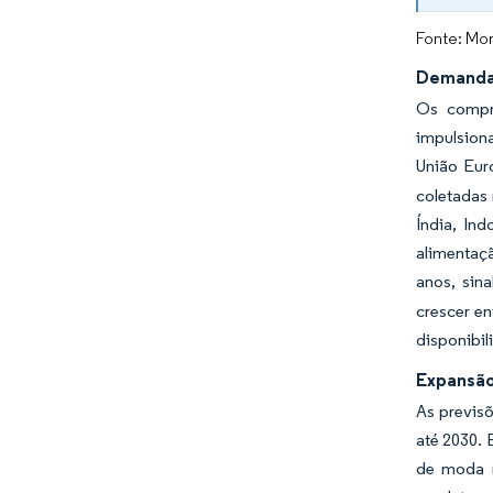
Fonte: Mor
Demanda 
Os compro
impulsion
União Eur
coletadas 
Índia, In
alimentaçã
anos, sin
crescer en
disponibil
Expansão 
As previsõ
até 2030.
de moda r