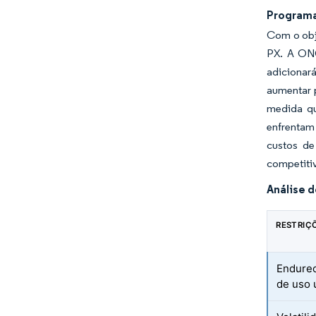
Programa
Com o obje
PX. A ONG
adicionar
aumentar 
medida qu
enfrentam 
custos de
competiti
Análise 
RESTRIÇ
Endurec
de uso 