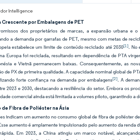
dor Intelligence
Crescente por Embalagens de PET
missos dos proprietários de marcas, a expansão urbana e o r
ando a demanda por garrafas de PET, mesmo com metas de recic
[1]
opeia estabelece um limite de conteúdo reciclado até 2030
. No 
na Europa foi reciclada, resultando em dependência de PTA virgem 
donésia e Vietnã permanecem baixas. Consequentemente, as nov
o de PX de primeira qualidade. A capacidade nominal global de PTA
[2]
alizando forte confiança na demanda por embalagens
. A deman
tre 2023 e 2030, destacando a resiliência do setor. Embora os pro
idade comercial ainda está limitada a volumes piloto, garantindo a 
de Fibra de Poliéster na Ásia
es indicam um aumento no consumo global de fibra de poliéster de 
 Esse aumento é amplamente impulsionado pelo aumento da renda di
ápida. Em 2023, a China atingiu um marco notável, alcançando a