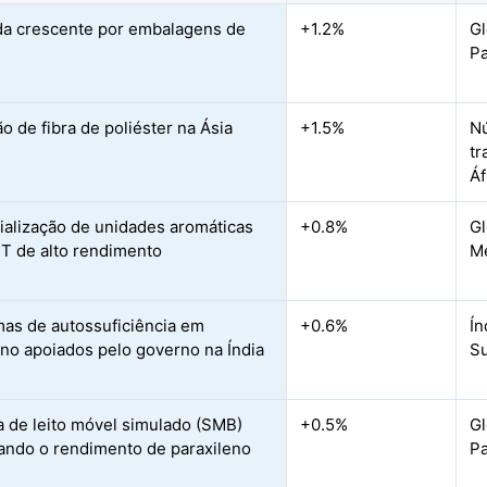
a crescente por embalagens de
+1.2%
Gl
Pa
o de fibra de poliéster na Ásia
+1.5%
Nú
tr
Áf
alização de unidades aromáticas
+0.8%
Gl
 de alto rendimento
M
as de autossuficiência em
+0.6%
Ín
eno apoiados pelo governo na Índia
Su
 de leito móvel simulado (SMB)
+0.5%
Gl
ndo o rendimento de paraxileno
Pa