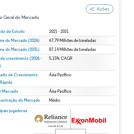
Ações
o Geral do Mercado
odo de Estudo
2021 - 2031
me do Mercado (2026)
67.79 Milhões de toneladas
me do Mercado (2031)
87.14 Milhões de toneladas
 de crescimento (2026 -
5.15% CAGR
)
ado de Crescimento
Ásia-Pacífico
ão conforme CC BY 4.0.
 Rápido
r Mercado
Ásia-Pacífico
entração do Mercado
Médio
m © Mordor Intelligence. O reuso requer atribuição conforme CC BY 4.0.
cipais jogadores