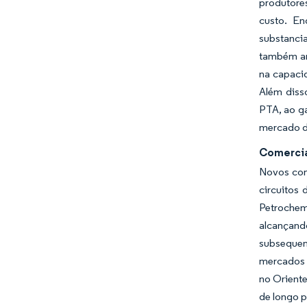
produtore
custo. En
substancia
também amp
na capacid
Além diss
PTA, ao ga
mercado d
Comercia
Novos com
circuitos
Petrochem
alcançand
subsequent
mercados d
no Orient
de longo p