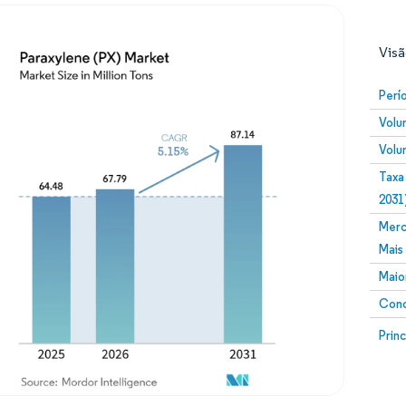
Visã
Perí
Volu
Volu
Taxa
2031
Merc
Imagem © Mordor Intelligence. O reuso requer atribuiç
Mais
Maio
Conc
Image
Prin