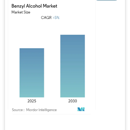
Imagem © Mordor Intelligence. O reuso requer atribuição conforme CC BY 4.0.