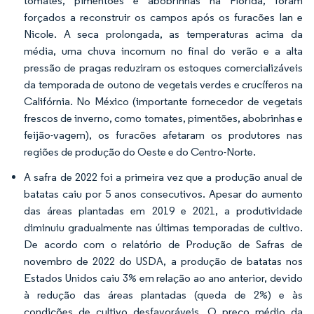
tomates, pimentões e abobrinhas na Flórida, foram
forçados a reconstruir os campos após os furacões Ian e
Nicole. A seca prolongada, as temperaturas acima da
média, uma chuva incomum no final do verão e a alta
pressão de pragas reduziram os estoques comercializáveis
da temporada de outono de vegetais verdes e crucíferos na
Califórnia. No México (importante fornecedor de vegetais
frescos de inverno, como tomates, pimentões, abobrinhas e
feijão-vagem), os furacões afetaram os produtores nas
regiões de produção do Oeste e do Centro-Norte.
A safra de 2022 foi a primeira vez que a produção anual de
batatas caiu por 5 anos consecutivos. Apesar do aumento
das áreas plantadas em 2019 e 2021, a produtividade
diminuiu gradualmente nas últimas temporadas de cultivo.
De acordo com o relatório de Produção de Safras de
novembro de 2022 do USDA, a produção de batatas nos
Estados Unidos caiu 3% em relação ao ano anterior, devido
à redução das áreas plantadas (queda de 2%) e às
condições de cultivo desfavoráveis. O preço médio da