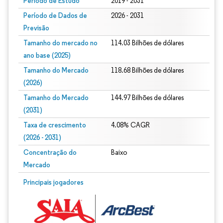
Período de Estudo
2019 - 2031
Período de Dados de
2026 - 2031
Previsão
Tamanho do mercado no
114.03 Bilhões de dólares
ano base (2025)
Tamanho do Mercado
118.68 Bilhões de dólares
(2026)
Tamanho do Mercado
144.97 Bilhões de dólares
(2031)
Taxa de crescimento
4.08% CAGR
(2026 - 2031)
Concentração do
Baixo
Mercado
Imagem © Mordor Intelligence. O reuso requer atribuição conforme CC BY 4.0.
Principais jogadores