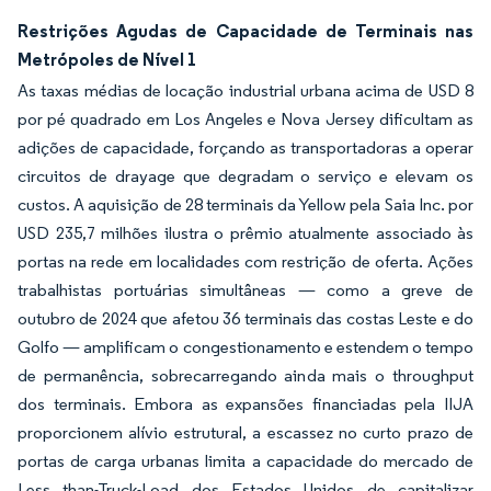
Restrições Agudas de Capacidade de Terminais nas
Metrópoles de Nível 1
As taxas médias de locação industrial urbana acima de USD 8
por pé quadrado em Los Angeles e Nova Jersey dificultam as
adições de capacidade, forçando as transportadoras a operar
circuitos de drayage que degradam o serviço e elevam os
custos. A aquisição de 28 terminais da Yellow pela Saia Inc. por
USD 235,7 milhões ilustra o prêmio atualmente associado às
portas na rede em localidades com restrição de oferta. Ações
trabalhistas portuárias simultâneas — como a greve de
outubro de 2024 que afetou 36 terminais das costas Leste e do
Golfo — amplificam o congestionamento e estendem o tempo
de permanência, sobrecarregando ainda mais o throughput
dos terminais. Embora as expansões financiadas pela IIJA
proporcionem alívio estrutural, a escassez no curto prazo de
portas de carga urbanas limita a capacidade do mercado de
Less than-Truck-Load dos Estados Unidos de capitalizar