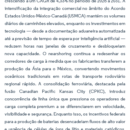
crescendo a um CAGR de 4,33% no período de 2026 a 2031. A
intensificação da integração comercial no âmbito do Acordo
Estados Unidos-México-Canadá (USMCA) mantém os volumes
diários de caminhões elevados, enquanto os investimentos em
tecnologia — desde a documentação aduaneira automatizada
até a previsão de tempo de espera por inteligência artificial —
reduzem horas nas janelas de cruzamento e desbloqueiam
nova capacidade. O nearshoring continua a redesenhar os
corredores de carga à medida que os fabricantes transferem a
produção da Ásia para o México, convertendo movimentos
oceânicos tradicionais em rotas de transporte rodoviário
regional rápido. A consolidação ferroviária, destacada pela
fusão Canadian Pacific Kansas City (CPKC), introduz
concorrência de linha única que pressiona os operadores de
carga completa premium a se diferenciarem em velocidade,
visibilidade e segurança. Enquanto isso, os incentivos federais
para a produção de baterias desencadeiam fluxos de alto valor
e urgência de células de íons de lítio e materiais catódicos,