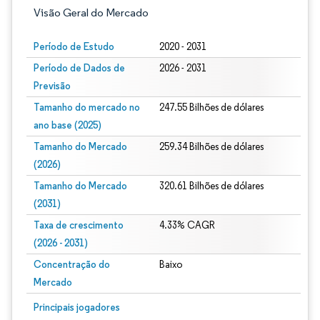
Visão Geral do Mercado
Período de Estudo
2020 - 2031
Período de Dados de
2026 - 2031
Previsão
Tamanho do mercado no
247.55 Bilhões de dólares
ano base (2025)
Tamanho do Mercado
259.34 Bilhões de dólares
(2026)
Tamanho do Mercado
320.61 Bilhões de dólares
(2031)
Taxa de crescimento
4.33% CAGR
(2026 - 2031)
Concentração do
Baixo
Mercado
Imagem © Mordor Intelligence. O reuso requer atribuição conforme CC BY 4.0.
Principais jogadores