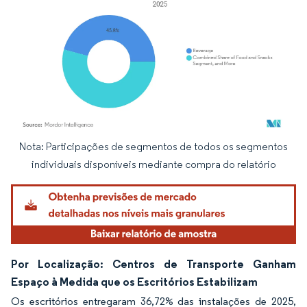
Nota: Participações de segmentos de todos os segmentos
Imagem © Mordor Intelligence. O reuso requer atribuição conforme CC BY 4.0.
individuais disponíveis mediante compra do relatório
Por Localização: Centros de Transporte Ganham
Espaço à Medida que os Escritórios Estabilizam
Os escritórios entregaram 36,72% das instalações de 2025,