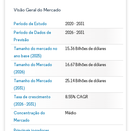
Visão Geral do Mercado
Período de Estudo
2020 - 2031
Período de Dados de
2026 - 2031
Previsão
Tamanho do mercado no
15.36 Bilhões de dólares
ano base (2025)
Tamanho do Mercado
16.67 Bilhões de dólares
(2026)
Tamanho do Mercado
25.14 Bilhões de dólares
(2031)
Taxa de crescimento
8.55% CAGR
(2026 - 2031)
Concentração do
Médio
Mercado
Imagem © Mordor Intelligence. O reuso requer atribuição conforme CC BY 4.0.
Principais jogadores