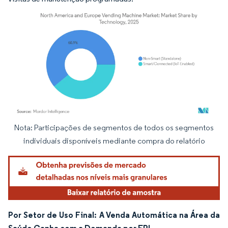
Nota: Participações de segmentos de todos os segmentos
Imagem © Mordor Intelligence. O reuso requer atribuição conforme CC BY 4.0.
individuais disponíveis mediante compra do relatório
Por Setor de Uso Final: A Venda Automática na Área da
Saúde Ganha com a Demanda por EPI