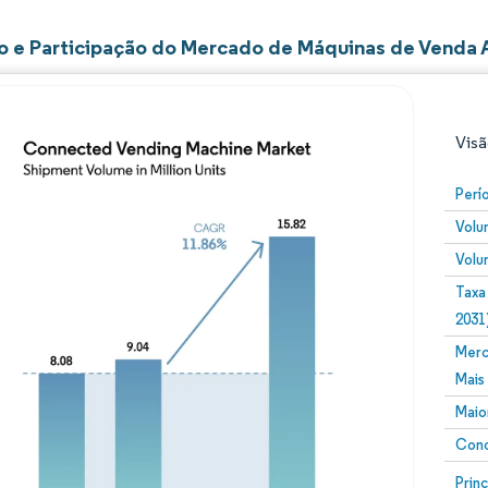
 e Participação do Mercado de Máquinas de Venda
Visã
Perí
Volu
Volu
Taxa
2031
Merc
Imagem © Mordor Intelligence. O reuso requer atribuiç
Mais
Maio
Conc
Image
Prin