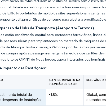
e otimização de rotas reduzem as visitas de serviço sem o risco de 
confiabilidade ao restringir o acesso dos funcionários por meio de
o de ERP. Proprietários de múltiplos sites supervisionam centenas 
nquanto utilizam análises de consumo para ajustar a precificação e 
xpansão de Hubs de Transporte (Aeroporto/Ferrovia)
os estão canalizando capital para corredores ferroviários, linha
o de pessoas ideais para implantações no mercado de máquinas de
to de Munique ilustra o serviço 24 horas por dia, 7 dias por sema
s de compra após a passagem emergem à medida que cartões de 
 os leitores OMNY de Nova Iorque, agora integrados aos terminais
de Impacto das Restrições
*
ÃO
(~) % DE IMPACTO NA
RELEVÂNCIA
PREVISÃO DE CAGR
estimento inicial de
-1.8%
Global, com
 e despesas de instalação
operadores