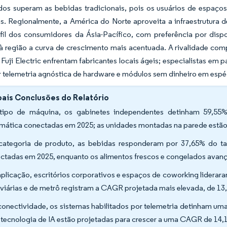
dos superam as bebidas tradicionais, pois os usuários de espaços
s. Regionalmente, a América do Norte aproveita a infraestrutura
fil dos consumidores da Ásia-Pacífico, com preferência por disp
à região a curva de crescimento mais acentuada. A rivalidade c
Fuji Electric enfrentam fabricantes locais ágeis; especialistas em
 telemetria agnóstica de hardware e módulos sem dinheiro em espé
pais Conclusões do Relatório
tipo de máquina, os gabinetes independentes detinham 59,5
mática conectadas em 2025; as unidades montadas na parede estão 
categoria de produto, as bebidas responderam por 37,65% do 
ctadas em 2025, enquanto os alimentos frescos e congelados ava
aplicação, escritórios corporativos e espaços de coworking lidera
oviárias e de metrô registram a CAGR projetada mais elevada, de 13
conectividade, os sistemas habilitados por telemetria detinham u
tecnologia de IA estão projetadas para crescer a uma CAGR de 14,