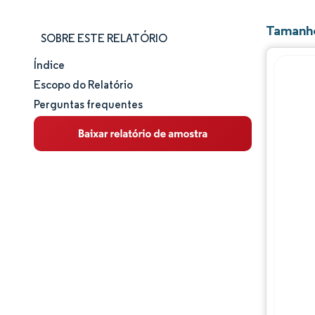
Tamanho
SOBRE ESTE RELATÓRIO
Índice
Tamanho e participação de mercado
Escopo do Relatório
Perguntas frequentes
Análise de mercado
Tendências e insights
Análise de segmentos
Análise geográfica
Panorama competitivo
Principais jogadores
Desenvolvimentos da indústria