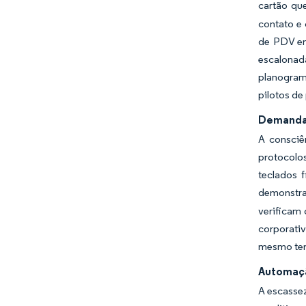
cartão qu
contato e 
de PDV em
escalonad
planogram
pilotos d
Demanda 
A consciê
protocolo
teclados f
demonstra
verificam 
corporati
mesmo tem
Automaçã
A escassez