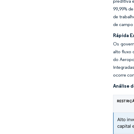
preditiva 
99,99% de 
de trabalh
de campo e
Rápida E
Os govern
alto flux
do Aeropor
integrada
ocorre com
Análise 
RESTRIÇ
Alto inv
capital