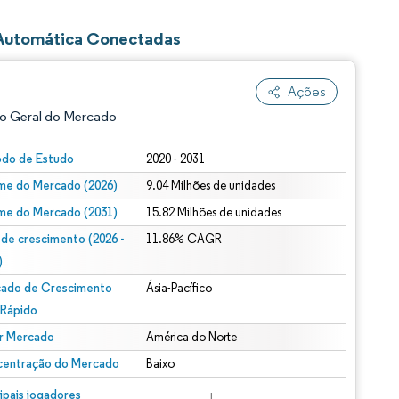
 Automática Conectadas
Ações
o Geral do Mercado
odo de Estudo
2020 - 2031
me do Mercado (2026)
9.04 Milhões de unidades
me do Mercado (2031)
15.82 Milhões de unidades
 de crescimento (2026 -
11.86% CAGR
)
ado de Crescimento
Ásia-Pacífico
ão conforme CC BY 4.0.
 Rápido
r Mercado
América do Norte
entração do Mercado
Baixo
m © Mordor Intelligence. O reuso requer atribuição conforme CC BY 4.0.
cipais jogadores