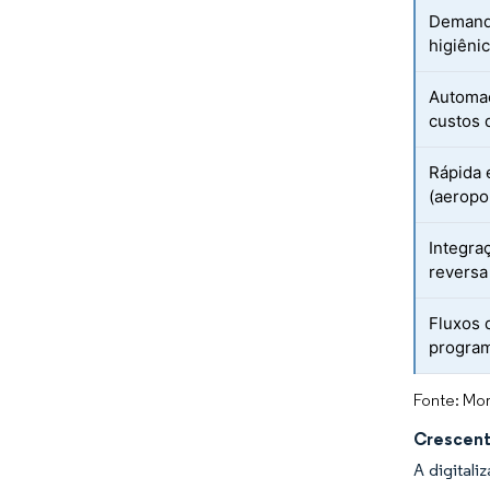
Demanda
higiêni
Automaç
custos 
Rápida 
(aeropo
Integra
reversa
Fluxos 
progra
Fonte: Mor
Crescent
A digital