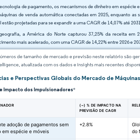
tecnologia de pagamento, os mecanismos de dinheiro em espécie 
áquinas de venda automática conectadas em 2025, enquanto as 
al estão projetadas para se expandir a uma CAGR de 14,07% até 203
geografia, a América do Norte capturou 37,25% da receita em 2
cimento mais acelerado, com uma CAGR de 14,22% entre 2026 e 20
úmeros de tamanho de mercado e previsão neste relatório são gera
elligence, atualizada com os dados e insights mais recentes disponí
ias e Perspectivas Globais do Mercado de Máquina
de Impacto dos Impulsionadores
*
ONADOR
(~) % DE IMPACTO NA
REL
PREVISÃO DE CAGR
nte adoção de pagamentos sem
+2.8%
Glo
o em espécie e móveis
do 