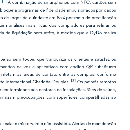
[1]
.
A combinação de smartphones com NFC, cartões sem
 desbloqueia programas de fidelidade impulsionados por dados
ta de jogos de guindaste em 85% por meio de precificação
êm análises mais ricas dos compradores para refinar os
da de liquidação sem atrito, à medida que a DyDo realiza
ição sem toque, que tranquiliza os clientes e satisfaz os
omandos de voz e aplicativos com código QR substituem
 desinfetam as áreas de contato entre as compras, conforme
[2]
o Internacional Charlotte Douglas.
Os painéis remotos
 conformidade aos gestores de instalações. Sites de saúde,
 minimizam preocupações com superfícies compartilhadas ao
escalar o microrvarejo não assistido. Alertas de manutenção