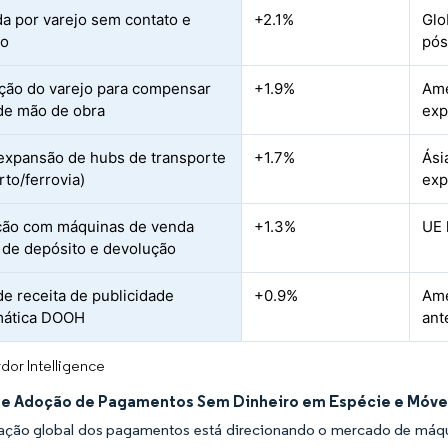
 por varejo sem contato e
+2.1%
Glo
co
pós
ão do varejo para compensar
+1.9%
Amé
de mão de obra
exp
expansão de hubs de transporte
+1.7%
Ási
rto/ferrovia)
exp
ção com máquinas de venda
+1.3%
UE 
 de depósito e devolução
de receita de publicidade
+0.9%
Amé
mática DOOH
ant
dor Intelligence
e Adoção de Pagamentos Sem Dinheiro em Espécie e Móve
ização global dos pagamentos está direcionando o mercado de máq