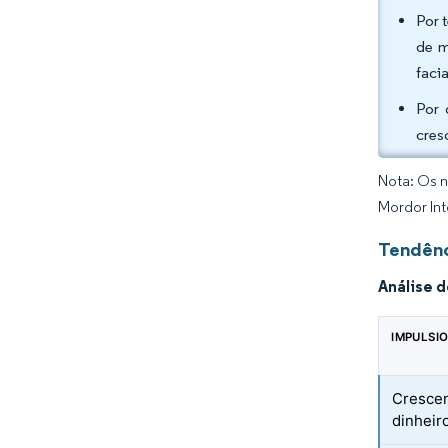
Por 
de m
faci
Por 
cres
Nota: Os n
Mordor Int
Tendênc
Análise 
IMPULSI
Cresce
dinheir