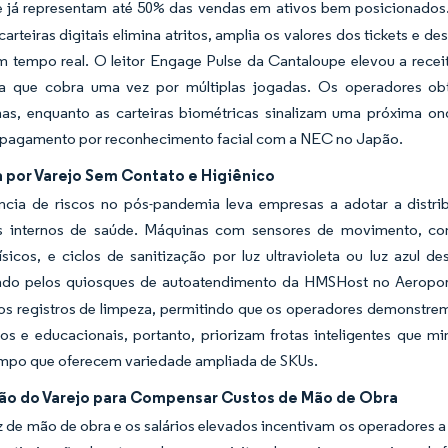
e já representam até 50% das vendas em ativos bem posicionados
carteiras digitais elimina atritos, amplia os valores dos tickets e
 tempo real. O leitor Engage Pulse da Cantaloupe elevou a recei
a que cobra uma vez por múltiplas jogadas. Os operadores obt
as, enquanto as carteiras biométricas sinalizam uma próxima on
e pagamento por reconhecimento facial com a NEC no Japão.
por Varejo Sem Contato e Higiênico
ncia de riscos no pós-pandemia leva empresas a adotar a distribu
s internos de saúde. Máquinas com sensores de movimento, c
ísicos, e ciclos de sanitização por luz ultravioleta ou luz azul
do pelos quiosques de autoatendimento da HMSHost no Aeroport
os registros de limpeza, permitindo que os operadores demonstrem
vos e educacionais, portanto, priorizam frotas inteligentes que
po que oferecem variedade ampliada de SKUs.
o do Varejo para Compensar Custos de Mão de Obra
 de mão de obra e os salários elevados incentivam os operadores a 