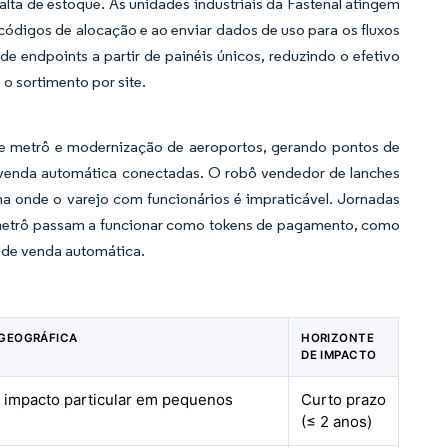
falta de estoque. As unidades industriais da Fastenal atingem
 códigos de alocação e ao enviar dados de uso para os fluxos
de endpoints a partir de painéis únicos, reduzindo o efetivo
o sortimento por site.
s de metrô e modernização de aeroportos, gerando pontos de
 venda automática conectadas. O robô vendedor de lanches
na onde o varejo com funcionários é impraticável. Jornadas
metrô passam a funcionar como tokens de pagamento, como
 de venda automática.
 GEOGRÁFICA
HORIZONTE
DE IMPACTO
 impacto particular em pequenos
Curto prazo
(≤ 2 anos)