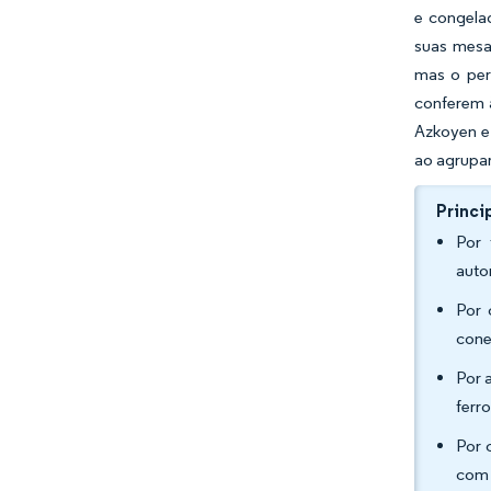
e congela
suas mesa
mas o per
conferem 
Azkoyen e 
ao agrupar
Princi
Por 
auto
Por 
cone
Por 
ferr
Por 
com 