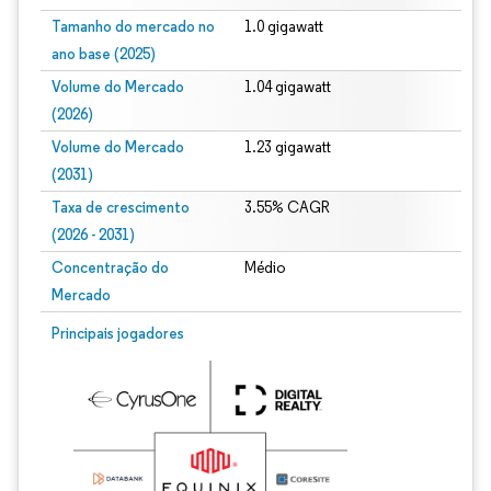
Tamanho do mercado no
1.0 gigawatt
ano base (2025)
Volume do Mercado
1.04 gigawatt
(2026)
Volume do Mercado
1.23 gigawatt
(2031)
Taxa de crescimento
3.55% CAGR
(2026 - 2031)
Concentração do
Médio
Mercado
Imagem © Mordor Intelligence. O reuso requer atribuição conforme CC BY 4.0.
Principais jogadores