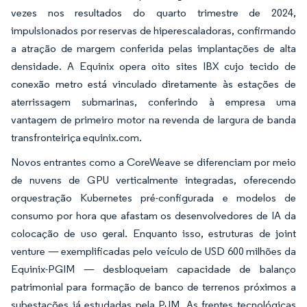
vezes nos resultados do quarto trimestre de 2024,
impulsionados por reservas de hiperescaladoras, confirmando
a atração de margem conferida pelas implantações de alta
densidade. A Equinix opera oito sites IBX cujo tecido de
conexão metro está vinculado diretamente às estações de
aterrissagem submarinas, conferindo à empresa uma
vantagem de primeiro motor na revenda de largura de banda
transfronteiriça equinix.com.
Novos entrantes como a CoreWeave se diferenciam por meio
de nuvens de GPU verticalmente integradas, oferecendo
orquestração Kubernetes pré-configurada e modelos de
consumo por hora que afastam os desenvolvedores de IA da
colocação de uso geral. Enquanto isso, estruturas de joint
venture — exemplificadas pelo veículo de USD 600 milhões da
Equinix-PGIM — desbloqueiam capacidade de balanço
patrimonial para formação de banco de terrenos próximos a
subestações já estudadas pela PJM. As frentes tecnológicas