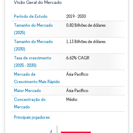
Visão Geral do Mercado
Período de Estudo
2019 - 2030
Tamanho do Mercado
0.82 Bilhões de dólares
(2025)
Tamanho do Mercado
1.13 Bilhões de dólares
(2030)
Taxa de crescimento
6.62% CAGR
(2025 - 2030)
Mercado de
Ásia-Pacífico
Crescimento Mais Rápido
Maior Mercado
Ásia-Pacífico
Concentração do
Médio
Mercado
Imagem © Mordor Intelligence. O reuso requer atribuição conforme CC BY 4.0.
Principais jogadores