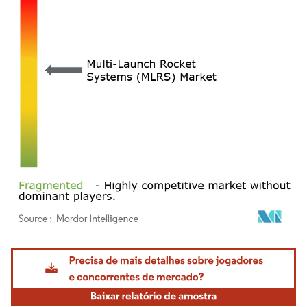
Imagem © Mordor Intelligence. O reuso requer atribuição conforme CC BY 4.0.