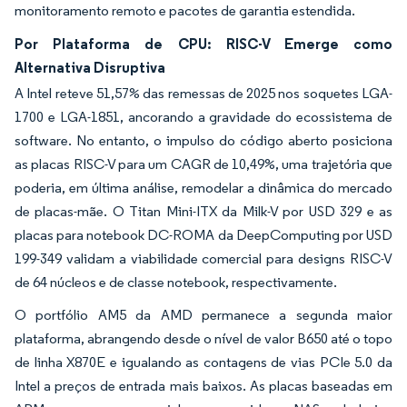
monitoramento remoto e pacotes de garantia estendida.
Por Plataforma de CPU: RISC-V Emerge como
Alternativa Disruptiva
A Intel reteve 51,57% das remessas de 2025 nos soquetes LGA-
1700 e LGA-1851, ancorando a gravidade do ecossistema de
software. No entanto, o impulso do código aberto posiciona
as placas RISC-V para um CAGR de 10,49%, uma trajetória que
poderia, em última análise, remodelar a dinâmica do mercado
de placas-mãe. O Titan Mini-ITX da Milk-V por USD 329 e as
placas para notebook DC-ROMA da DeepComputing por USD
199-349 validam a viabilidade comercial para designs RISC-V
de 64 núcleos e de classe notebook, respectivamente.
O portfólio AM5 da AMD permanece a segunda maior
plataforma, abrangendo desde o nível de valor B650 até o topo
de linha X870E e igualando as contagens de vias PCIe 5.0 da
Intel a preços de entrada mais baixos. As placas baseadas em