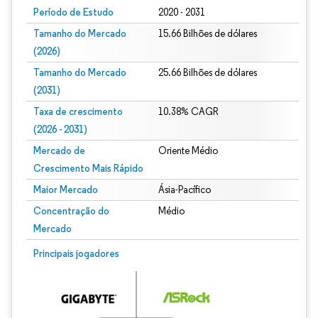
Período de Estudo
2020 - 2031
Tamanho do Mercado
15.66 Bilhões de dólares
(2026)
Tamanho do Mercado
25.66 Bilhões de dólares
(2031)
Taxa de crescimento
10.38% CAGR
(2026 - 2031)
Mercado de
Oriente Médio
Crescimento Mais Rápido
Maior Mercado
Ásia-Pacífico
Concentração do
Médio
Mercado
Imagem © Mordor Intelligence. O reuso requer atribuição conforme CC BY 4.0.
Principais jogadores