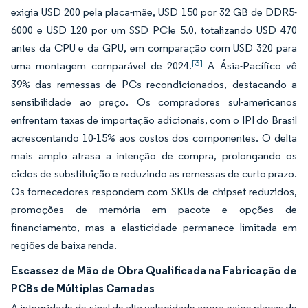
exigia USD 200 pela placa-mãe, USD 150 por 32 GB de DDR5-
6000 e USD 120 por um SSD PCIe 5.0, totalizando USD 470
antes da CPU e da GPU, em comparação com USD 320 para
[3]
uma montagem comparável de 2024.
A Ásia-Pacífico vê
39% das remessas de PCs recondicionados, destacando a
sensibilidade ao preço. Os compradores sul-americanos
enfrentam taxas de importação adicionais, com o IPI do Brasil
acrescentando 10-15% aos custos dos componentes. O delta
mais amplo atrasa a intenção de compra, prolongando os
ciclos de substituição e reduzindo as remessas de curto prazo.
Os fornecedores respondem com SKUs de chipset reduzidos,
promoções de memória em pacote e opções de
financiamento, mas a elasticidade permanece limitada em
regiões de baixa renda.
Escassez de Mão de Obra Qualificada na Fabricação de
PCBs de Múltiplas Camadas
A integridade de sinal de alta velocidade agora exige placas de