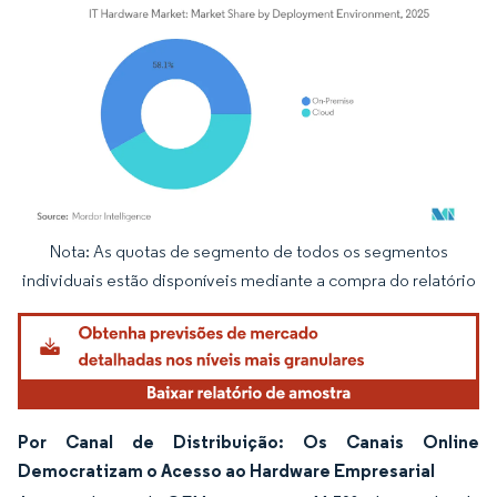
Nota: As quotas de segmento de todos os segmentos
Imagem © Mordor Intelligence. O reuso requer atribuição conforme CC BY 4.0.
individuais estão disponíveis mediante a compra do relatório
Por Canal de Distribuição: Os Canais Online
Democratizam o Acesso ao Hardware Empresarial