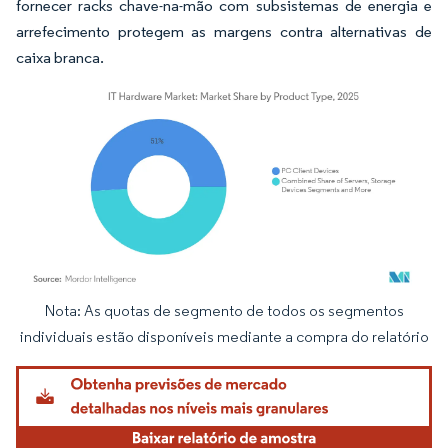
fornecer racks chave-na-mão com subsistemas de energia e
arrefecimento protegem as margens contra alternativas de
caixa branca.
Nota: As quotas de segmento de todos os segmentos
Imagem © Mordor Intelligence. O reuso requer atribuição conforme CC BY 4.0.
individuais estão disponíveis mediante a compra do relatório