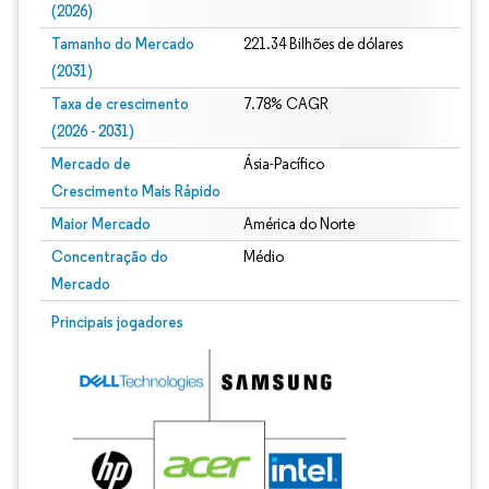
(2026)
Tamanho do Mercado
221.34 Bilhões de dólares
(2031)
Taxa de crescimento
7.78% CAGR
(2026 - 2031)
Mercado de
Ásia-Pacífico
Crescimento Mais Rápido
Maior Mercado
América do Norte
Concentração do
Médio
Mercado
Imagem © Mordor Intelligence. O reuso requer atribuição conforme CC BY 4.0.
Principais jogadores