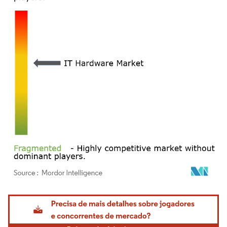
Imagem © Mordor Intelligence. O reuso requer atribuição conforme CC BY 4.0.