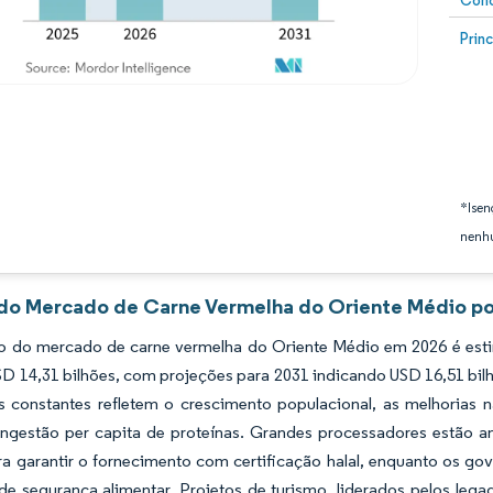
Conc
Image
Prin
*Isen
nenhu
 do Mercado de Carne Vermelha do Oriente Médio po
 do mercado de carne vermelha do Oriente Médio em 2026 é estim
SD 14,31 bilhões, com projeções para 2031 indicando USD 16,51 bi
constantes refletem o crescimento populacional, as melhorias na 
ingestão per capita de proteínas. Grandes processadores estão a
a garantir o fornecimento com certificação halal, enquanto os gov
 de segurança alimentar. Projetos de turismo, liderados pelos l