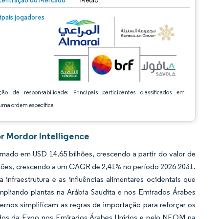
entração do Mercado
Médio
m © Mordor Intelligence. O reuso requer atribuição conforme CC BY 4.0.
cipais jogadores
ção de responsabilidade: Principais participantes classificados em
ma ordem específica
r Mordor Intelligence
ado em USD 14,65 bilhões, crescendo a partir do valor de
lhões, crescendo a um CAGR de 2,41% no período 2026-2031.
infraestrutura e as influências alimentares ocidentais que
mpliando plantas na Arábia Saudita e nos Emirados Árabes
ernos simplificam as regras de importação para reforçar os
egados da Expo nos Emirados Árabes Unidos e pelo NEOM na