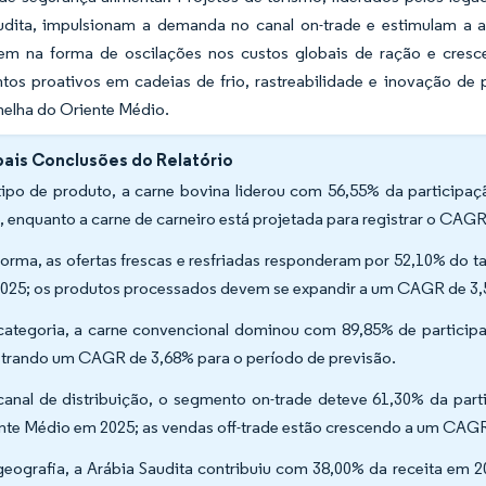
udita, impulsionam a demanda no canal on-trade e estimulam a 
m na forma de oscilações nos custos globais de ração e cresc
ntos proativos em cadeias de frio, rastreabilidade e inovação 
melha do Oriente Médio.
pais Conclusões do Relatório
tipo de produto, a carne bovina liderou com 56,55% da particip
, enquanto a carne de carneiro está projetada para registrar o CAGR
forma, as ofertas frescas e resfriadas responderam por 52,10% do
025; os produtos processados devem se expandir a um CAGR de 3,
categoria, a carne convencional dominou com 89,85% de participa
strando um CAGR de 3,68% para o período de previsão.
canal de distribuição, o segmento on-trade deteve 61,30% da pa
nte Médio em 2025; as vendas off-trade estão crescendo a um CAGR
geografia, a Arábia Saudita contribuiu com 38,00% da receita em 2