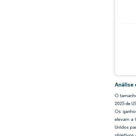
Análise
O tamanho
2025 de U
Os ganhos 
elevam a 
Unidos par
objetivos