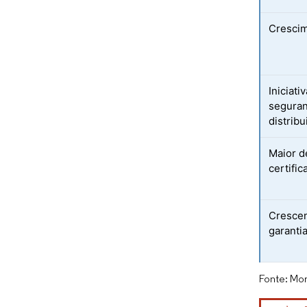
Crescim
Iniciati
seguran
distrib
Maior d
certific
Crescen
garanti
Fonte: Mor