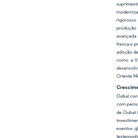
supriment
moderniza
rigorosos
produção 
avançada d
fresca e 
adoção de
como a Vi
desenvolv
Oriente Mé
Crescime
Dubai cont
com perno
de Dubai i
investime
eventos gl
testemunh