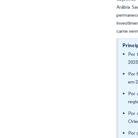
Arábia Sa
permanece
investime
carne ver
Princi
Por 
2025
Por 
em 2
Por 
regi
Por 
Orie
Por 