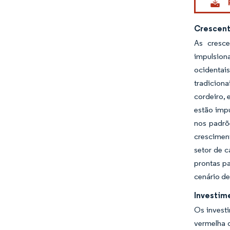
Crescent
As cresce
impulsion
ocidentais
tradiciona
cordeiro, 
estão imp
nos padrõ
crescimen
setor de 
prontas p
cenário de
Investim
Os invest
vermelha d