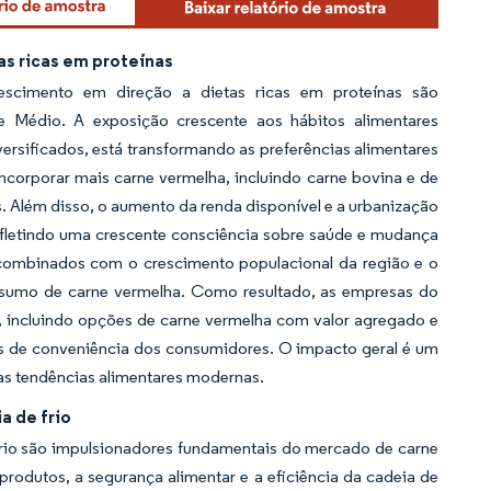
as ricas em proteínas
crescimento em direção a dietas ricas em proteínas são
e Médio. A exposição crescente aos hábitos alimentares
versificados, está transformando as preferências alimentares
ncorporar mais carne vermelha, incluindo carne bovina e de
. Além disso, o aumento da renda disponível e a urbanização
efletindo uma crescente consciência sobre saúde e mudança
, combinados com o crescimento populacional da região e o
nsumo de carne vermelha. Como resultado, as empresas do
, incluindo opções de carne vermelha com valor agregado e
ias de conveniência dos consumidores. O impacto geral é um
as tendências alimentares modernas.
a de frio
frio são impulsionadores fundamentais do mercado de carne
rodutos, a segurança alimentar e a eficiência da cadeia de