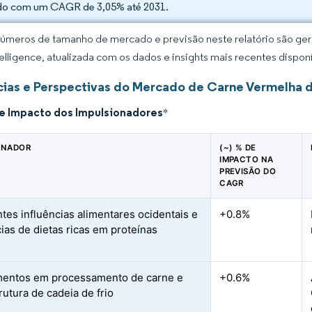
do com um CAGR de 3,05% até 2031.
úmeros de tamanho de mercado e previsão neste relatório são gera
elligence, atualizada com os dados e insights mais recentes disponí
ias e Perspectivas do Mercado de Carne Vermelha 
de Impacto dos Impulsionadores
*
ONADOR
(~) % DE
IMPACTO NA
PREVISÃO DO
CAGR
tes influências alimentares ocidentais e
+0.8%
ias de dietas ricas em proteínas
mentos em processamento de carne e
+0.6%
rutura de cadeia de frio