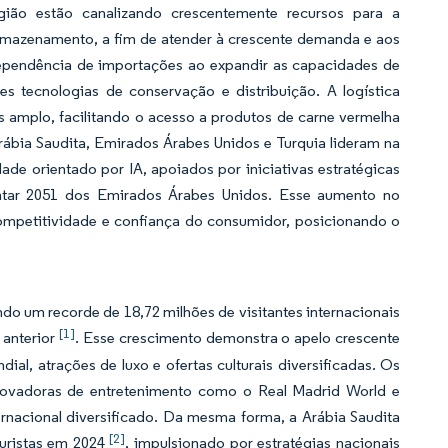
gião estão canalizando crescentemente recursos para a
rmazenamento, a fim de atender à crescente demanda e aos
 dependência de importações ao expandir as capacidades de
s tecnologias de conservação e distribuição. A logística
s amplo, facilitando o acesso a produtos de carne vermelha
ábia Saudita, Emirados Árabes Unidos e Turquia lideram na
de orientado por IA, apoiados por iniciativas estratégicas
entar 2051 dos Emirados Árabes Unidos. Esse aumento no
competitividade e confiança do consumidor, posicionando o
do um recorde de 18,72 milhões de visitantes internacionais
[1]
 anterior
. Esse crescimento demonstra o apelo crescente
ial, atrações de luxo e ofertas culturais diversificadas. Os
 inovadoras de entretenimento como o Real Madrid World e
ternacional diversificado. Da mesma forma, a Arábia Saudita
[2]
turistas em 2024
, impulsionado por estratégias nacionais