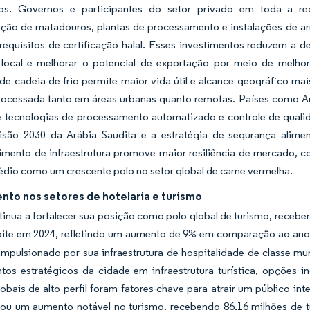
os. Governos e participantes do setor privado em toda a re
ção de matadouros, plantas de processamento e instalações de a
 requisitos de certificação halal. Esses investimentos reduzem a
local e melhorar o potencial de exportação por meio de melhore
e cadeia de frio permite maior vida útil e alcance geográfico mai
processada tanto em áreas urbanas quanto remotas. Países como Ar
 tecnologias de processamento automatizado e controle de qualida
são 2030 da Arábia Saudita e a estratégia de segurança alim
imento de infraestrutura promove maior resiliência de mercado, 
dio como um crescente polo no setor global de carne vermelha.
nto nos setores de hotelaria e turismo
inua a fortalecer sua posição como polo global de turismo, receben
ite em 2024, refletindo um aumento de 9% em comparação ao ano
mpulsionado por sua infraestrutura de hospitalidade de classe mund
ntos estratégicos da cidade em infraestrutura turística, opções
obais de alto perfil foram fatores-chave para atrair um público in
ou um aumento notável no turismo, recebendo 86,16 milhões de 