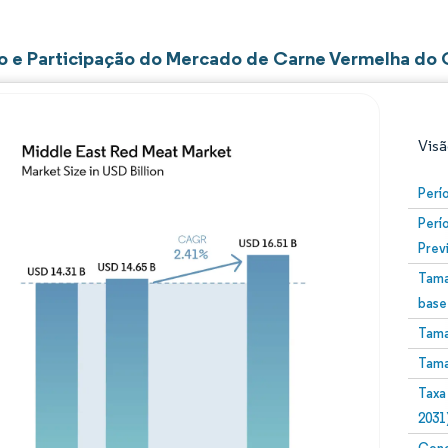
 e Participação do Mercado de Carne Vermelha do 
Visã
Perí
Perí
Prev
Tama
base
Tama
Imagem © Mordor Intelligence. O reuso requer atribuiç
Tama
Taxa
2031