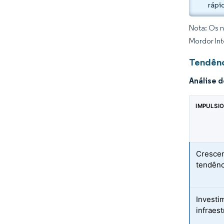
rápi
Nota: Os n
Mordor Int
Tendênc
Análise 
IMPULSI
Crescen
tendênc
Investi
infraest