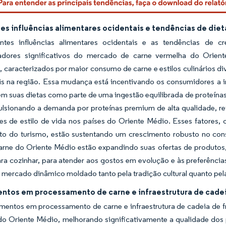
es influências alimentares ocidentais e tendências de diet
ntes influências alimentares ocidentais e as tendências de 
adores significativos do mercado de carne vermelha do Orient
, caracterizados por maior consumo de carne e estilos culinários di
is na região. Essa mudança está incentivando os consumidores a i
em suas dietas como parte de uma ingestão equilibrada de proteínas
ulsionando a demanda por proteínas premium de alta qualidade, r
es de estilo de vida nos países do Oriente Médio. Esses fatores
to do turismo, estão sustentando um crescimento robusto no co
carne do Oriente Médio estão expandindo suas ofertas de produtos
ara cozinhar, para atender aos gostos em evolução e às preferênc
 mercado dinâmico moldado tanto pela tradição cultural quanto pel
entos em processamento de carne e infraestrutura de cadei
imentos em processamento de carne e infraestrutura de cadeia de 
o Oriente Médio, melhorando significativamente a qualidade dos p