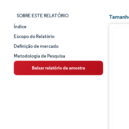
SOBRE ESTE RELATÓRIO
Tamanho
Índice
Tamanho e participação de mercado
Escopo do Relatório
Análise de mercado
Definição de mercado
Metodologia de Pesquisa
Tendências e insights
Análise de segmentos
Análise geográfica
Panorama competitivo
Principais jogadores
Desenvolvimentos da indústria