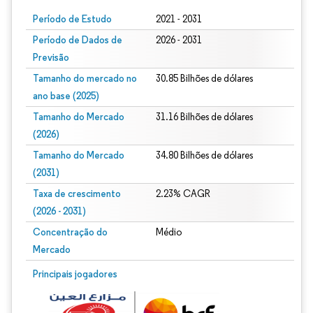
Período de Estudo
2021 - 2031
Período de Dados de
2026 - 2031
Previsão
Tamanho do mercado no
30.85 Bilhões de dólares
ano base (2025)
Tamanho do Mercado
31.16 Bilhões de dólares
(2026)
Tamanho do Mercado
34.80 Bilhões de dólares
(2031)
Taxa de crescimento
2.23% CAGR
(2026 - 2031)
Concentração do
Médio
Mercado
Imagem © Mordor Intelligence. O reuso requer atribuição conforme CC BY 4.0.
Principais jogadores