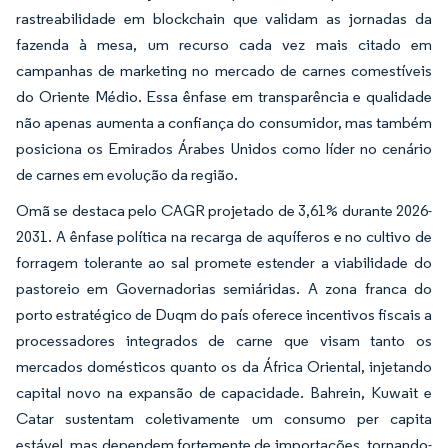
rastreabilidade em blockchain que validam as jornadas da
fazenda à mesa, um recurso cada vez mais citado em
campanhas de marketing no mercado de carnes comestíveis
do Oriente Médio. Essa ênfase em transparência e qualidade
não apenas aumenta a confiança do consumidor, mas também
posiciona os Emirados Árabes Unidos como líder no cenário
de carnes em evolução da região.
Omã se destaca pelo CAGR projetado de 3,61% durante 2026-
2031. A ênfase política na recarga de aquíferos e no cultivo de
forragem tolerante ao sal promete estender a viabilidade do
pastoreio em Governadorias semiáridas. A zona franca do
porto estratégico de Duqm do país oferece incentivos fiscais a
processadores integrados de carne que visam tanto os
mercados domésticos quanto os da África Oriental, injetando
capital novo na expansão de capacidade. Bahrein, Kuwait e
Catar sustentam coletivamente um consumo per capita
estável, mas dependem fortemente de importações, tornando-