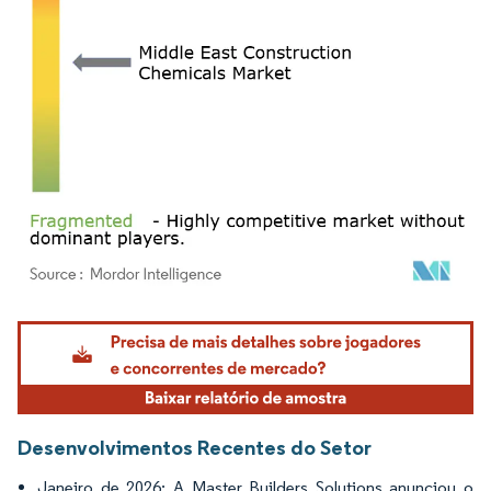
Imagem © Mordor Intelligence. O reuso requer atribuição conforme CC BY 4.0.
Desenvolvimentos Recentes do Setor
Janeiro de 2026: A Master Builders Solutions anunciou o