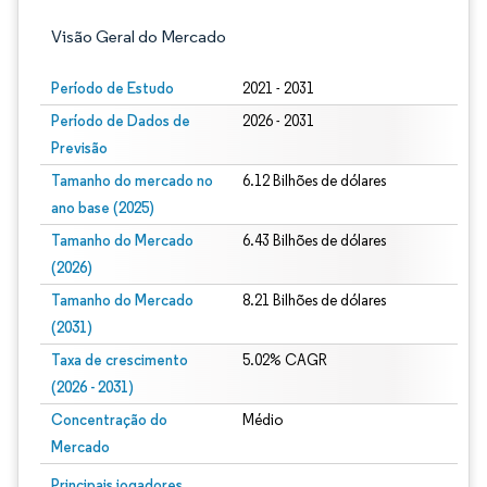
Visão Geral do Mercado
Período de Estudo
2021 - 2031
Período de Dados de
2026 - 2031
Previsão
Tamanho do mercado no
6.12 Bilhões de dólares
ano base (2025)
Tamanho do Mercado
6.43 Bilhões de dólares
(2026)
Tamanho do Mercado
8.21 Bilhões de dólares
(2031)
Taxa de crescimento
5.02% CAGR
(2026 - 2031)
Concentração do
Médio
Mercado
Imagem © Mordor Intelligence. O reuso requer atribuição conforme CC BY 4.0.
Principais jogadores