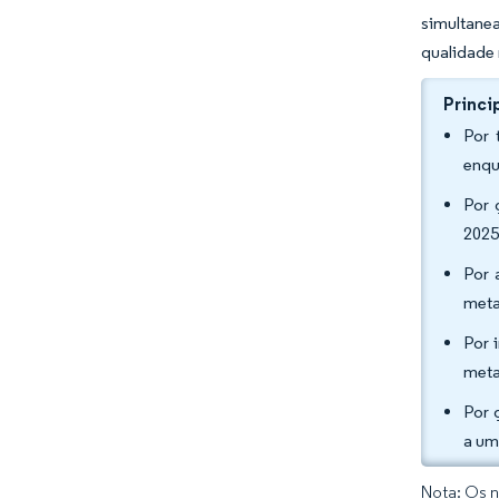
simultane
qualidade 
Princi
Por 
enqu
Por 
2025
Por 
meta
Por 
meta
Por 
a um
Nota: Os n