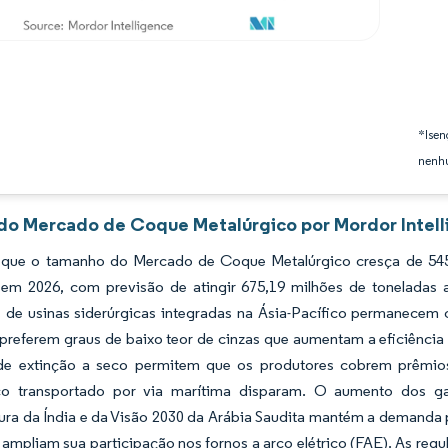
*Isen
nenhu
 do Mercado de Coque Metalúrgico por Mordor Intel
 que o tamanho do Mercado de Coque Metalúrgico cresça de 545
 em 2026, com previsão de atingir 675,19 milhões de tonelada
 de usinas siderúrgicas integradas na Ásia-Pacífico permanecem 
 preferem graus de baixo teor de cinzas que aumentam a eficiência
de extinção a seco permitem que os produtores cobrem prêmi
co transportado por via marítima disparam. O aumento dos ga
utura da Índia e da Visão 2030 da Arábia Saudita mantém a demand
ampliam sua participação nos fornos a arco elétrico (FAE). As reg