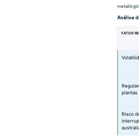
metalúrgi
Análise d
FATOR R
Volatil
Regulam
plantas
Risco d
interru
austral