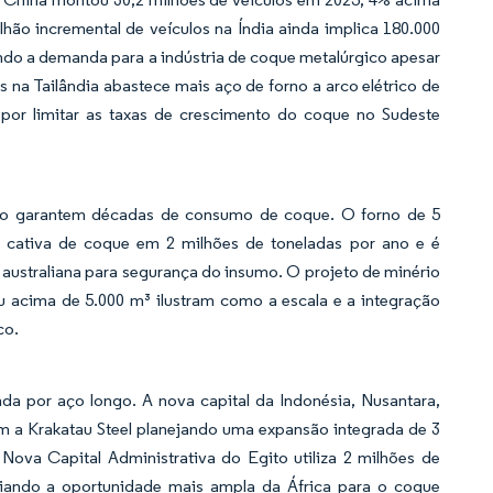
hão incremental de veículos na Índia ainda implica 180.000
ndo a demanda para a indústria de coque metalúrgico apesar
s na Tailândia abastece mais aço de forno a arco elétrico de
á por limitar as taxas de crescimento do coque no Sudeste
orno garantem décadas de consumo de coque. O forno de 5
 cativa de coque em 2 milhões de toneladas por ano e é
ustraliana para segurança do insumo. O projeto de minério
wu acima de 5.000 m³ ilustram como a escala e a integração
co.
da por aço longo. A nova capital da Indonésia, Nusantara,
m a Krakatau Steel planejando uma expansão integrada de 3
ova Capital Administrativa do Egito utiliza 2 milhões de
nciando a oportunidade mais ampla da África para o coque