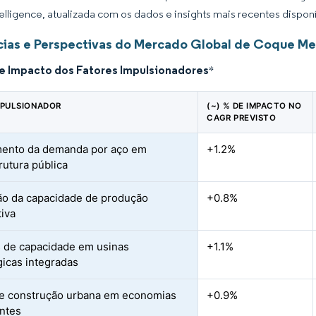
elligence, atualizada com os dados e insights mais recentes disponí
ias e Perspectivas do Mercado Global de Coque Me
de Impacto dos Fatores Impulsionadores
*
MPULSIONADOR
(~) % DE IMPACTO NO
CAGR PREVISTO
mento da demanda por aço em
+1.2%
rutura pública
o da capacidade de produção
+0.8%
iva
 de capacidade em usinas
+1.1%
gicas integradas
e construção urbana em economias
+0.9%
ntes