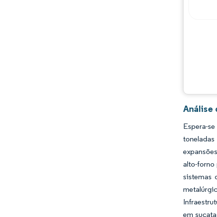
Principais jogadores
Oportunidades e perspectivas
Desenvolvimentos da indústria
Análise
Espera-se
toneladas
expansões
alto-forno
sistemas 
metalúrgi
Infraestr
em sucata 