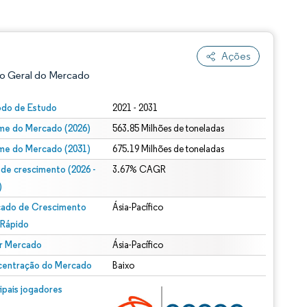
Ações
o Geral do Mercado
odo de Estudo
2021 - 2031
me do Mercado (2026)
563.85 Milhões de toneladas
me do Mercado (2031)
675.19 Milhões de toneladas
 de crescimento (2026 -
3.67% CAGR
)
ado de Crescimento
Ásia-Pacífico
ão conforme CC BY 4.0.
 Rápido
r Mercado
Ásia-Pacífico
entração do Mercado
Baixo
m © Mordor Intelligence. O reuso requer atribuição conforme CC BY 4.0.
cipais jogadores