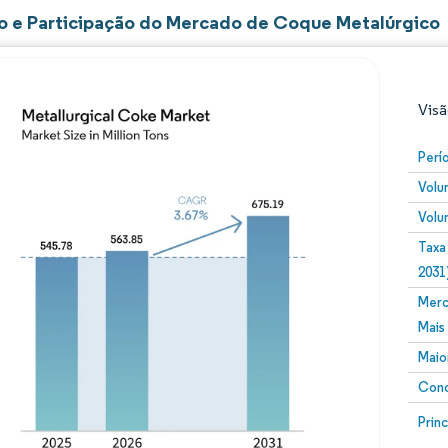
 e Participação do Mercado de Coque Metalúrgico
Visã
Perí
Volu
Volu
Taxa
2031
Merc
Imagem © Mordor Intelligence. O reuso requer atribuiç
Mais
Maio
Conc
Image
Prin