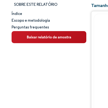
SOBRE ESTE RELATÓRIO
Tamanho
Índice
Tamanho e participação de mercado
Escopo e metodologia
Perguntas frequentes
Análise de mercado
Tendências e insights
Análise de segmentos
Análise geográfica
Panorama regulatório
Análise da cadeia de valor
Panorama competitivo