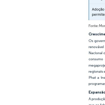
Adoção 
permite
Fonte: Mor
Crescime
Os govern
renovável
Nacional d
consumo c
megaprojet
regionais 
Phat a in
programas
Expansão
A produção
que os fab