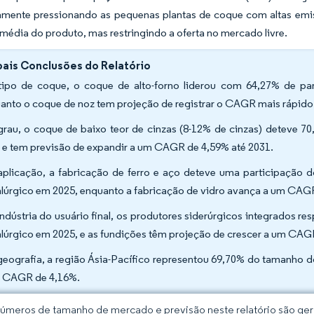
amente pressionando as pequenas plantas de coque com altas emi
média do produto, mas restringindo a oferta no mercado livre.
pais Conclusões do Relatório
tipo de coque, o coque de alto-forno liderou com 64,27% de p
anto o coque de noz tem projeção de registrar o CAGR mais rápido
grau, o coque de baixo teor de cinzas (8-12% de cinzas) deteve
 e tem previsão de expandir a um CAGR de 4,59% até 2031.
aplicação, a fabricação de ferro e aço deteve uma participaçã
lúrgico em 2025, enquanto a fabricação de vidro avança a um CAG
indústria do usuário final, os produtores siderúrgicos integrado
lúrgico em 2025, e as fundições têm projeção de crescer a um CAG
geografia, a região Ásia-Pacífico representou 69,70% do tamanho 
 CAGR de 4,16%.
úmeros de tamanho de mercado e previsão neste relatório são gera