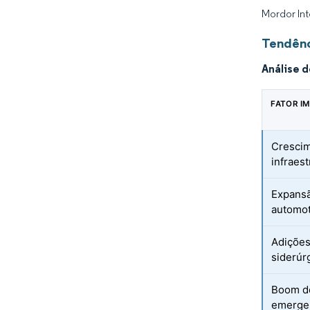
Mordor Int
Tendênc
Análise 
FATOR I
Cresci
infraest
Expansã
automot
Adições
siderúr
Boom d
emerge