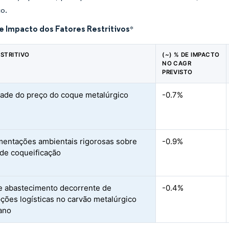
co.
e Impacto dos Fatores Restritivos
*
ESTRITIVO
(~) % DE IMPACTO
NO CAGR
PREVISTO
idade do preço do coque metalúrgico
-0.7%
entações ambientais rigorosas sobre
-0.9%
 de coqueificação
e abastecimento decorrente de
-0.4%
pções logísticas no carvão metalúrgico
iano