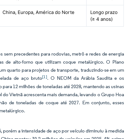
China, Europa, América do Norte
Longo prazo
(≥ 4 anos)
s sem precedentes para rodovias, metrô e redes de energia
s de alto-forno que utilizam coque metalúrgico. O Plano
se um quarto para projetos de transporte, traduzindo-se em um
[1]
elada de aço bruto
. O NEOM da Arábia Saudita e os
 para 12 milhões de toneladas até 2028, mantendo as usinas
Sul do Vietnã acrescenta mais demanda, levando o Grupo Hoa
lhão de toneladas de coque até 2027. Em conjunto, esses
metalúrgico.
5, porém a intensidade de aço por veículo diminuiu à medida
 A China montou 30,2 milhões de veículos em 2025, 4% acima