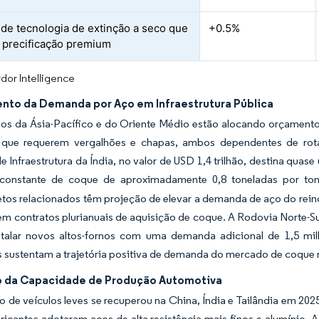
de tecnologia de extinção a seco que
+0.5%
 precificação premium
dor Intelligence
nto da Demanda por Aço em Infraestrutura Pública
os da Ásia-Pacífico e do Oriente Médio estão alocando orçamento
 que requerem vergalhões e chapas, ambos dependentes de rota
e Infraestrutura da Índia, no valor de USD 1,4 trilhão, destina qua
onstante de coque de aproximadamente 0,8 toneladas por ton
os relacionados têm projeção de elevar a demanda de aço do reino
em contratos plurianuais de aquisição de coque. A Rodovia Norte-
stalar novos altos-fornos com uma demanda adicional de 1,5 mi
 sustentam a trajetória positiva de demanda do mercado de coque 
 da Capacidade de Produção Automotiva
 de veículos leves se recuperou na China, Índia e Tailândia em 202
ricantes adotaram aços de alta resistência mais finos e alumínio.