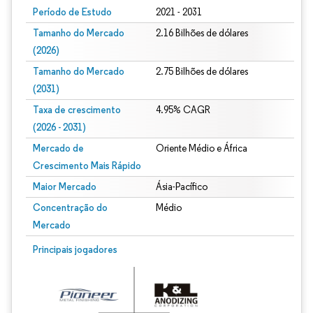
Período de Estudo
2021 - 2031
Tamanho do Mercado
2.16 Bilhões de dólares
(2026)
Tamanho do Mercado
2.75 Bilhões de dólares
(2031)
Taxa de crescimento
4.95% CAGR
(2026 - 2031)
Mercado de
Oriente Médio e África
Crescimento Mais Rápido
Maior Mercado
Ásia-Pacífico
Concentração do
Médio
Mercado
Imagem © Mordor Intelligence. O reuso requer atribuição conforme CC BY 4.0.
Principais jogadores