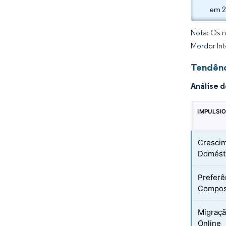
em 2
Nota: Os n
Mordor Int
Tendênc
Análise 
IMPULSI
Crescim
Domést
Preferê
Composi
Migraçã
Online