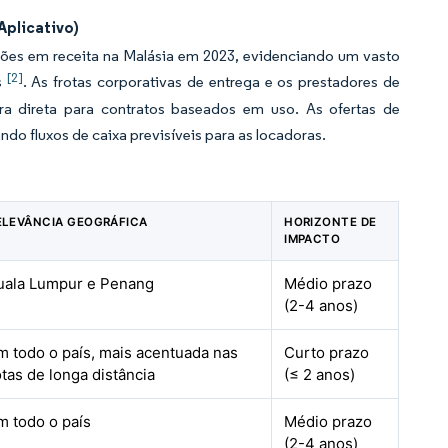
plicativo)
hões em receita na Malásia em 2023, evidenciando um vasto
[2]
s
. As frotas corporativas de entrega e os prestadores de
a direta para contratos baseados em uso. As ofertas de
do fluxos de caixa previsíveis para as locadoras.
ELEVÂNCIA GEOGRÁFICA
HORIZONTE DE
IMPACTO
uala Lumpur e Penang
Médio prazo
(2-4 anos)
m todo o país, mais acentuada nas
Curto prazo
otas de longa distância
(≤ 2 anos)
m todo o país
Médio prazo
(2-4 anos)