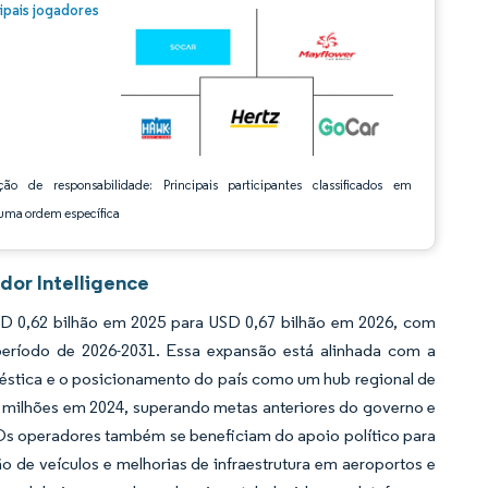
m © Mordor Intelligence. O reuso requer atribuição conforme CC BY 4.0.
cipais jogadores
ção de responsabilidade: Principais participantes classificados em
ma ordem específica
dor Intelligence
D 0,62 bilhão em 2025 para USD 0,67 bilhão em 2026, com
período de 2026-2031. Essa expansão está alinhada com a
éstica e o posicionamento do país como um hub regional de
38 milhões em 2024, superando metas anteriores do governo e
Os operadores também se beneficiam do apoio político para
o de veículos e melhorias de infraestrutura em aeroportos e