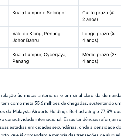
Kuala Lumpur e Selangor
Curto prazo (≤
2 anos)
Vale do Klang, Penang,
Longo prazo (≥
Johor Bahru
4 anos)
Kuala Lumpur, Cyberjaya,
Médio prazo (2-
Penang
4 anos)
relação às metas anteriores e um sinal claro da demanda
ra tem como meta 35,6 milhões de chegadas, sustentando um
vos da Malaysia Airports Holdings Berhad atingiu 77,8% dos
a conectividade internacional. Essas tendências reforçam o
 suas estadias em cidades secundárias, onde a densidade do
orto, que já comandam a maioria das transações de aluguel,