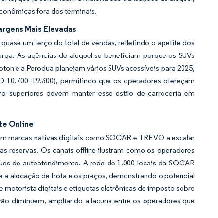
conômicas fora dos terminais.
argens Mais Elevadas
quase um terço do total de vendas, refletindo o apetite dos
arga. As agências de aluguel se beneficiam porque os SUVs
roton e a Perodua planejam vários SUVs acessíveis para 2025,
D 10.700–19.300), permitindo que os operadores ofereçam
ro superiores devem manter esse estilo de carroceria em
te Online
ram marcas nativas digitais como SOCAR e TREVO a escalar
as reservas. Os canais offline ilustram como os operadores
osques de autoatendimento. A rede de 1.000 locais da SOCAR
 a alocação de frota e os preços, demonstrando o potencial
e motorista digitais e etiquetas eletrônicas de imposto sobre
ução diminuem, ampliando a lacuna entre os operadores que