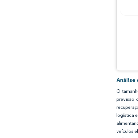
Análise
O tamanho
previsão 
recuperaç
logística 
alimentan
veículos e