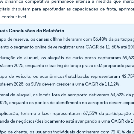
 A dinâmica competitiva permanece intensa à medida que marcas
gitais disputam para aprofundar as capacidades de frota, aprimor
e combustível.
pais Conclusões do Relatório
tipo de reserva, os canais offline lideraram com 56,48% da partici
anto o segmento online deve registrar uma CAGR de 11,68% até 20
duração do aluguel, os aluguéis de curto prazo capturaram 69,6
sia em 2025, enquanto o leasing de longo prazo está preparado pa
tipo de veículo, os econômicos/hatchbacks representaram 42,75
sia em 2025; os SUVs devem crescer a uma CAGR de 11,12%.
canal de aluguel, os locais fora do aeroporto detiveram 63,52% da
025, enquanto os pontos de atendimento no aeroporto devem expa
aplicação, turismo e lazer representaram 67,55% da participação
nda de negócios/deslocamento está avançando a uma CAGR de 1
tipo de cliente, os usuários individuais dominaram com 72,41% da 