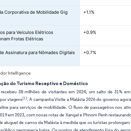
 Corporativa de Mobilidade Gig
+1.1%
vos para Veículos Elétricos
+0.9%
onam Frotas Elétricas
de Assinatura para Nômades Digitais
+0.7%
dor Intelligence
ção do Turismo Receptivo e Doméstico
 recebeu 38 milhões de visitantes em 2024, um salto de 31% em 
[1]
 por viagens
. A campanha Visite a Malásia 2026 do governo ago
eline para serviços de mobilidade. O fluxo de passageiros nos ati
2019 em 2023, com novas rotas de Xangai e Phnom Penh restaurando 
 aluguel de carros da Malásia à medida que os turistas prolongam
 público permanece baixa. Os pontos de atendimento fora do aerop