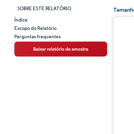
SOBRE ESTE RELATÓRIO
Tamanho
Índice
Tamanho e participação de mercado
Escopo do Relatório
Perguntas frequentes
Análise de mercado
Tendências e insights
Análise de segmentos
Análise geográfica
Panorama competitivo
Principais jogadores
Desenvolvimentos da indústria