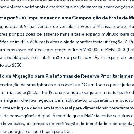
her volumes adicionais à medida que os viajantes buscam opções e
cia por SUVs Impulsionando uma Composição de Frota de M
ação dos SUVs nas vendas de veículos novos na Malásia representa 
res por posições de assento mais altas e espaço multiuso para c
rias entre 40 e 60% mais altas e ainda mantêm forte utilização. A P
 um crossover elétrico com preço entre RM50.000 e RM90.000 (US
is ecológicas sem abrir mão do perfil SUV. As margens de luc
o até 2030.
ão da Migração para Plataformas de Reserva Prioritariamen
penetração de smartphones e a cobertura 4G em todo o país ajuda
te, mas as agências tradicionais ainda asseguram a maior parte d
ais migram clientes legados para aplicativos proprietários e qui
o streaming de dados em tempo real para dimensionar corretamente
l da convergência digital. À medida que a Malásia emite carteiras d
o de veículos, os tempos de verificação de identidade e de devol
tecnologia e os que ficam para trás.