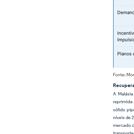
Demanda
Incenti
Impulsi
Planos 
Fonte: Mor
Recupera
A Malásia
reprimida
sólido pip
níveis de 
mercado de
transporte