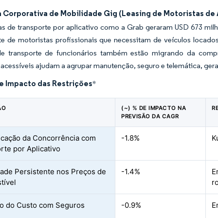
Corporativa de Mobilidade Gig (Leasing de Motoristas de A
as de transporte por aplicativo como a Grab geraram USD 673 mil
te de motoristas profissionais que necessitam de veículos locado
de transporte de funcionários também estão migrando da compr
 acessíveis ajudam a agrupar manutenção, seguro e telemática, geran
de Impacto das Restrições
*
ÃO
(~) % DE IMPACTO NA
R
PREVISÃO DA CAGR
ficação da Concorrência com
-1.8%
K
rte por Aplicativo
idade Persistente nos Preços de
-1.4%
E
tível
r
o do Custo com Seguros
-0.9%
E