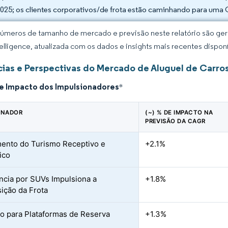
025; os clientes corporativos/de frota estão caminhando para um
úmeros de tamanho de mercado e previsão neste relatório são gera
elligence, atualizada com os dados e insights mais recentes disponí
ias e Perspectivas do Mercado de Aluguel de Carros
de Impacto dos Impulsionadores
*
ONADOR
(~) % DE IMPACTO NA
PREVISÃO DA CAGR
ento do Turismo Receptivo e
+2.1%
ico
ncia por SUVs Impulsiona a
+1.8%
ção da Frota
o para Plataformas de Reserva
+1.3%