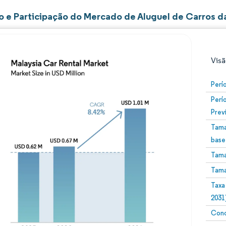
 e Participação do Mercado de Aluguel de Carros d
Visã
Perí
Perí
Prev
Tama
base
Tama
Imagem © Mordor Intelligence. O reuso requer atribuiç
Tama
Taxa
2031
Conc