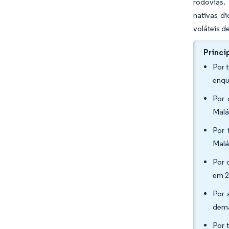
rodovias.
nativas di
voláteis d
Princi
Por 
enqu
Por 
Malá
Por 
Malá
Por 
em 2
Por 
dema
Por 