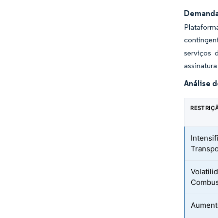
Demanda 
Plataform
contingen
serviços 
assinatura
Análise 
RESTRIÇ
Intensi
Transpo
Volatil
Combus
Aument