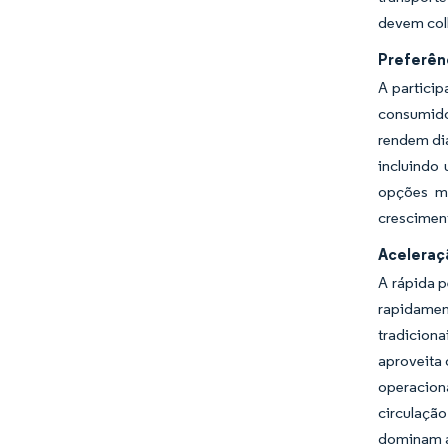
devem col
Preferên
A particip
consumido
rendem diá
incluindo
opções ma
cresciment
Aceleraç
A rápida 
rapidamen
tradicion
aproveita 
operaciona
circulaçã
dominam a 