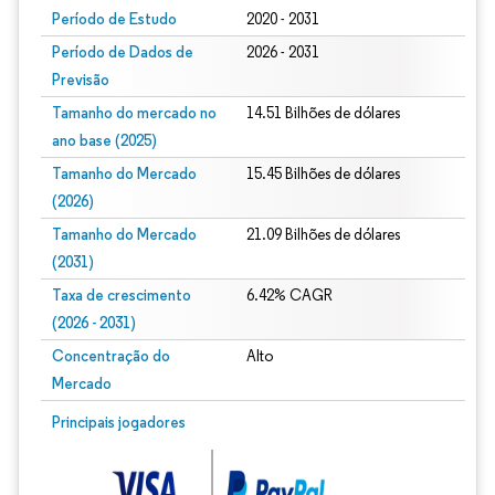
Período de Estudo
2020 - 2031
Período de Dados de
2026 - 2031
Previsão
Tamanho do mercado no
14.51 Bilhões de dólares
ano base (2025)
Tamanho do Mercado
15.45 Bilhões de dólares
(2026)
Tamanho do Mercado
21.09 Bilhões de dólares
(2031)
Taxa de crescimento
6.42% CAGR
(2026 - 2031)
Concentração do
Alto
Mercado
Imagem © Mordor Intelligence. O reuso requer atribuição conforme CC BY 4.0.
Principais jogadores