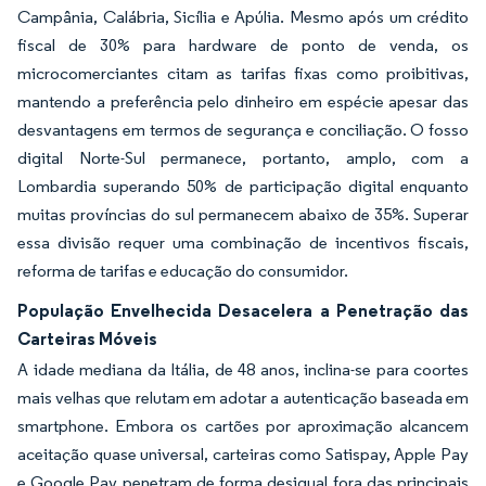
Campânia, Calábria, Sicília e Apúlia. Mesmo após um crédito
fiscal de 30% para hardware de ponto de venda, os
microcomerciantes citam as tarifas fixas como proibitivas,
mantendo a preferência pelo dinheiro em espécie apesar das
desvantagens em termos de segurança e conciliação. O fosso
digital Norte-Sul permanece, portanto, amplo, com a
Lombardia superando 50% de participação digital enquanto
muitas províncias do sul permanecem abaixo de 35%. Superar
essa divisão requer uma combinação de incentivos fiscais,
reforma de tarifas e educação do consumidor.
População Envelhecida Desacelera a Penetração das
Carteiras Móveis
A idade mediana da Itália, de 48 anos, inclina-se para coortes
mais velhas que relutam em adotar a autenticação baseada em
smartphone. Embora os cartões por aproximação alcancem
aceitação quase universal, carteiras como Satispay, Apple Pay
e Google Pay penetram de forma desigual fora das principais