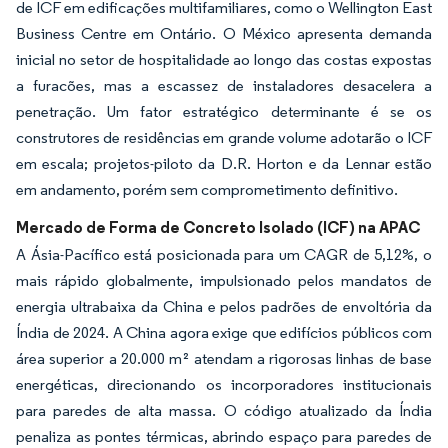
de ICF em edificações multifamiliares, como o Wellington East
Business Centre em Ontário. O México apresenta demanda
inicial no setor de hospitalidade ao longo das costas expostas
a furacões, mas a escassez de instaladores desacelera a
penetração. Um fator estratégico determinante é se os
construtores de residências em grande volume adotarão o ICF
em escala; projetos-piloto da D.R. Horton e da Lennar estão
em andamento, porém sem comprometimento definitivo.
Mercado de Forma de Concreto Isolado (ICF) na APAC
A Ásia-Pacífico está posicionada para um CAGR de 5,12%, o
mais rápido globalmente, impulsionado pelos mandatos de
energia ultrabaixa da China e pelos padrões de envoltória da
Índia de 2024. A China agora exige que edifícios públicos com
área superior a 20.000 m² atendam a rigorosas linhas de base
energéticas, direcionando os incorporadores institucionais
para paredes de alta massa. O código atualizado da Índia
penaliza as pontes térmicas, abrindo espaço para paredes de