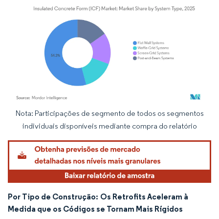
Nota: Participações de segmento de todos os segmentos
Imagem © Mordor Intelligence. O reuso requer atribuição conforme CC BY 4.0.
individuais disponíveis mediante compra do relatório
Por Tipo de Construção:
Os Retrofits Aceleram à
Medida que os Códigos se Tornam Mais Rígidos