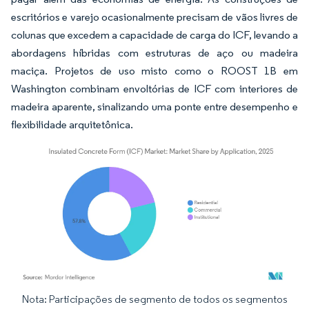
escritórios e varejo ocasionalmente precisam de vãos livres de
colunas que excedem a capacidade de carga do ICF, levando a
abordagens híbridas com estruturas de aço ou madeira
maciça. Projetos de uso misto como o ROOST 1B em
Washington combinam envoltórias de ICF com interiores de
madeira aparente, sinalizando uma ponte entre desempenho e
flexibilidade arquitetônica.
Nota: Participações de segmento de todos os segmentos
Imagem © Mordor Intelligence. O reuso requer atribuição conforme CC BY 4.0.