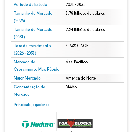
Período de Estudo
2021 - 2031
Tamanho do Mercado
1.78 Bilhões de dólares
(2026)
Tamanho do Mercado
2.24 Bilhões de dólares
(2031)
Taxa de crescimento
4.73% CAGR
(2026 - 2031)
Mercado de
Ásia-Pacífico
Crescimento Mais Rápido
Maior Mercado
América do Norte
Concentração do
Médio
Mercado
Imagem © Mordor Intelligence. O reuso requer atribuição conforme CC BY 4.0.
Principais jogadores