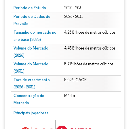
Período de Estudo
2020 - 2031
Período de Dados de
2026 - 2031
Previsão
Tamanho do mercado no
4.23 Bilhões de metros cúbicos
ano base (2025)
Volume do Mercado
4.45 Bilhões de metros cúbicos
(2026)
Volume do Mercado
5.7 Bilhões de metros cúbicos
(2031)
Taxa de crescimento
5.09% CAGR
(2026 - 2031)
Concentração do
Médio
Mercado
Imagem © Mordor Intelligence. O reuso requer atribuição conforme CC BY 4.0.
Principais jogadores