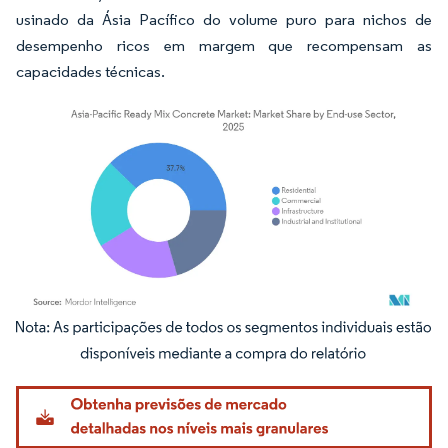
usinado da Ásia Pacífico do volume puro para nichos de
desempenho ricos em margem que recompensam as
capacidades técnicas.
Imagem © Mordor Intelligence. O reuso requer atribuição conforme CC BY 4.0.