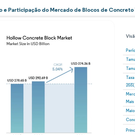
 e Participação do Mercado de Blocos de Concreto
Visã
Perí
Tama
Tama
Taxa
2031
Merc
Imagem © Mordor Intelligence. O reuso requer atribuiç
Mais
Maio
Conc
Image
Prin