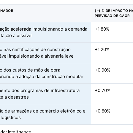
ONADOR
(~) % DE IMPACTO N
PREVISÃO DE CAGR
ação acelerada impulsionando a demanda
+1.80%
itação acessível
 nas certificações de construção
+1.20%
ável impulsionando a alvenaria leve
 dos custos de mão de obra
+0.90%
onando a adoção da construção modular
ento dos programas de infraestrutura
+0.70%
te a desastres
o de armazéns de comércio eletrônico e
+0.60%
 logísticos
dor Intelligence