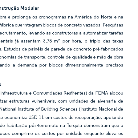
nstrução Modular
obra e prolonga os cronogramas na América do Norte e na
fábrica que integram blocos de concreto vazados. Pesquisas
recrutamento, levando as construtoras a automatizar tarefas
imentais já assentam 3,75 m² por hora, o triplo das taxas
os. Estudos de painéis de parede de concreto pré-fabricados
onomias de transporte, controle de qualidade e mão de obra
ntando a demanda por blocos dimensionalmente precisos
s
 Infraestrutura e Comunidades Resilientes) da FEMA alocou
zar estruturas vulneráveis, com unidades de alvenaria de
National Institute of Building Sciences (Instituto Nacional de
ente economiza USD 11 em custos de recuperação, apoiando
s de habitação pós-terremoto na Turquia demonstram que a
blocos comprime os custos por unidade enquanto eleva os