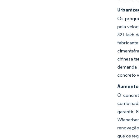
Urbaniza
Os progra
pela veloc
321 lakh 
fabricant
cimenteir
chinesa te
demanda b
concreto 
Aumento 
O concret
combinada
garantir 
Wienerber
renovação
que os reg