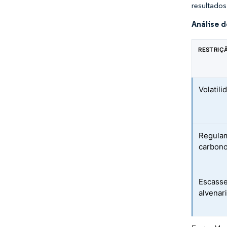
resultados
Análise 
RESTRIÇ
Volatil
Regulam
carbono
Escasse
alvenar