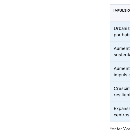
IMPULSI
Urbaniz
por hab
Aumento
sustent
Aumento
impulsi
Crescim
resilien
Expansã
centros
Fonte: Mor