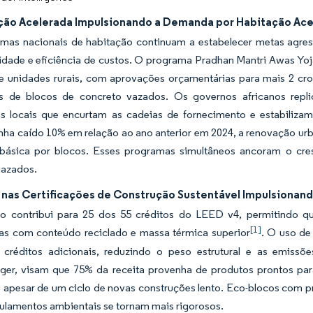
ção Acelerada Impulsionando a Demanda por Habitação Ace
mas nacionais de habitação continuam a estabelecer metas agres
idade e eficiência de custos. O programa Pradhan Mantri Awas Yoja
de unidades rurais, com aprovações orçamentárias para mais 2 cro
es de blocos de concreto vazados. Os governos africanos rep
as locais que encurtam as cadeias de fornecimento e estabiliza
nha caído 10% em relação ao ano anterior em 2024, a renovação urb
ásica por blocos. Esses programas simultâneos ancoram o cre
vazados.
nas Certificações de Construção Sustentável Impulsionando
o contribui para 25 dos 55 créditos do LEED v4, permitindo 
[1]
s com conteúdo reciclado e massa térmica superior
. O uso de
8 créditos adicionais, reduzindo o peso estrutural e as emiss
ger, visam que 75% da receita provenha de produtos prontos para 
 apesar de um ciclo de novas construções lento. Eco-blocos com p
ulamentos ambientais se tornam mais rigorosos.