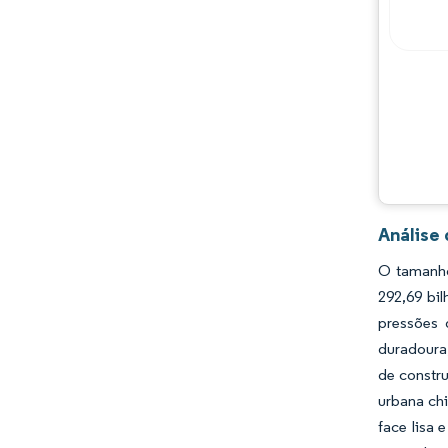
Análise
O tamanho
292,69 bi
pressões 
duradoura
de constr
urbana ch
face lisa 