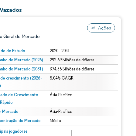
 Vazados
Ações
o Geral do Mercado
odo de Estudo
2020 - 2031
nho do Mercado (2026)
292.69 Bilhões de dólares
nho do Mercado (2031)
374.36 Bilhões de dólares
 de crescimento (2026 -
5.04% CAGR
)
ado de Crescimento
Ásia-Pacífico
ão conforme CC BY 4.0.
 Rápido
r Mercado
Ásia-Pacífico
entração do Mercado
Médio
m © Mordor Intelligence. O reuso requer atribuição conforme CC BY 4.0.
cipais jogadores