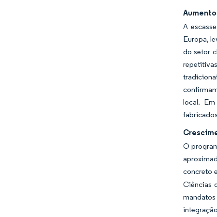
Aumento 
A escasse
Europa, le
do setor c
repetitiv
tradiciona
confirmam 
local. Em
fabricado
Crescime
O program
aproximad
concreto e
Ciências 
mandatos 
integraçã