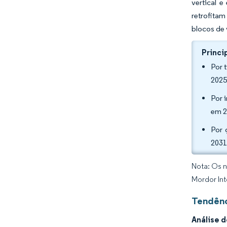
vertical 
retrofitam
blocos de 
Princi
Por 
2025
Por 
em 2
Por 
2031
Nota: Os n
Mordor Int
Tendênc
Análise 