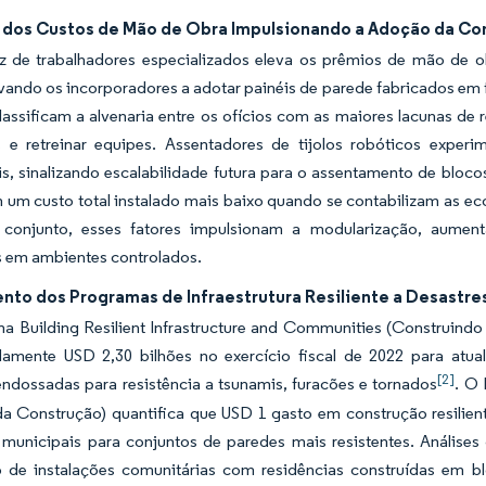
dos Custos de Mão de Obra Impulsionando a Adoção da Co
z de trabalhadores especializados eleva os prêmios de mão de 
vando os incorporadores a adotar painéis de parede fabricados em 
lassificam a alvenaria entre os ofícios com as maiores lacunas de 
as e retreinar equipes. Assentadores de tijolos robóticos exper
is, sinalizando escalabilidade futura para o assentamento de bloc
um custo total instalado mais baixo quando se contabilizam as ec
 conjunto, esses fatores impulsionam a modularização, aume
s em ambientes controlados.
nto dos Programas de Infraestrutura Resiliente a Desastre
a Building Resilient Infrastructure and Communities (Construindo
amente USD 2,30 bilhões no exercício fiscal de 2022 para atuali
[2]
ndossadas para resistência a tsunamis, furacões e tornados
. O 
da Construção) quantifica que USD 1 gasto em construção resili
municipais para conjuntos de paredes mais resistentes. Análise
o de instalações comunitárias com residências construídas em 