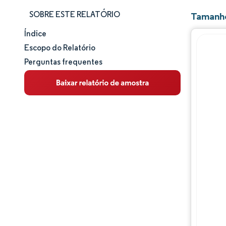
SOBRE ESTE RELATÓRIO
Tamanho
Índice
Tamanho e participação de mercado
Escopo do Relatório
Perguntas frequentes
Análise de mercado
Tendências e insights
Análise de segmentos
Análise geográfica
Panorama competitivo
Principais jogadores
Desenvolvimentos da indústria