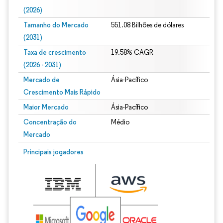
(2026)
Tamanho do Mercado
551.08 Bilhões de dólares
(2031)
Taxa de crescimento
19.58% CAGR
(2026 - 2031)
Mercado de
Ásia-Pacífico
Crescimento Mais Rápido
Maior Mercado
Ásia-Pacífico
Concentração do
Médio
Mercado
Imagem © Mordor Intelligence. O reuso requer atribuição conforme CC BY 4.0.
Principais jogadores