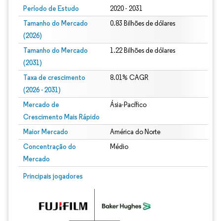
Período de Estudo
2020 - 2031
Tamanho do Mercado
0.83 Bilhões de dólares
(2026)
Tamanho do Mercado
1.22 Bilhões de dólares
(2031)
Taxa de crescimento
8.01% CAGR
(2026 - 2031)
Mercado de
Ásia-Pacífico
Crescimento Mais Rápido
Maior Mercado
América do Norte
Concentração do
Médio
Mercado
Imagem © Mordor Intelligence. O reuso requer atribuição conforme CC BY 4.0.
Principais jogadores