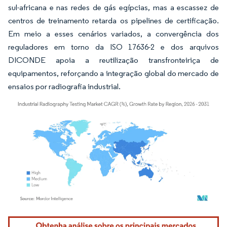
sul-africana e nas redes de gás egípcias, mas a escassez de
centros de treinamento retarda os pipelines de certificação.
Em meio a esses cenários variados, a convergência dos
reguladores em torno da ISO 17636-2 e dos arquivos
DICONDE apoia a reutilização transfronteiriça de
equipamentos, reforçando a integração global do mercado de
ensaios por radiografia industrial.
Imagem © Mordor Intelligence. O reuso requer atribuição conforme CC BY 4.0.