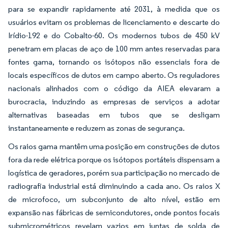
para se expandir rapidamente até 2031, à medida que os
usuários evitam os problemas de licenciamento e descarte do
Irídio-192 e do Cobalto-60. Os modernos tubos de 450 kV
penetram em placas de aço de 100 mm antes reservadas para
fontes gama, tornando os isótopos não essenciais fora de
locais específicos de dutos em campo aberto. Os reguladores
nacionais alinhados com o código da AIEA elevaram a
burocracia, induzindo as empresas de serviços a adotar
alternativas baseadas em tubos que se desligam
instantaneamente e reduzem as zonas de segurança.
Os raios gama mantêm uma posição em construções de dutos
fora da rede elétrica porque os isótopos portáteis dispensam a
logística de geradores, porém sua participação no mercado de
radiografia industrial está diminuindo a cada ano. Os raios X
de microfoco, um subconjunto de alto nível, estão em
expansão nas fábricas de semicondutores, onde pontos focais
submicrométricos revelam vazios em juntas de solda de