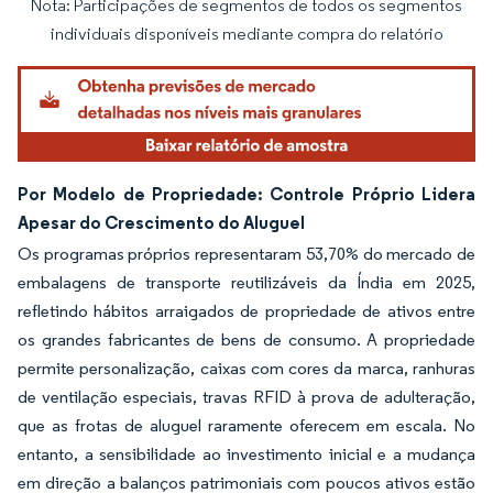
Nota: Participações de segmentos de todos os segmentos
Imagem © Mordor Intelligence. O reuso requer atribuição conforme CC BY 4.0.
individuais disponíveis mediante compra do relatório
Por Modelo de Propriedade: Controle Próprio Lidera
Apesar do Crescimento do Aluguel
Os programas próprios representaram 53,70% do mercado de
embalagens de transporte reutilizáveis da Índia em 2025,
refletindo hábitos arraigados de propriedade de ativos entre
os grandes fabricantes de bens de consumo. A propriedade
permite personalização, caixas com cores da marca, ranhuras
de ventilação especiais, travas RFID à prova de adulteração,
que as frotas de aluguel raramente oferecem em escala. No
entanto, a sensibilidade ao investimento inicial e a mudança
em direção a balanços patrimoniais com poucos ativos estão