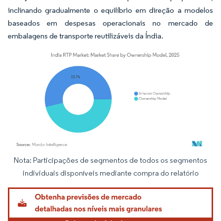
inclinando gradualmente o equilíbrio em direção a modelos
baseados em despesas operacionais no mercado de
embalagens de transporte reutilizáveis da Índia.
Nota: Participações de segmentos de todos os segmentos
Imagem © Mordor Intelligence. O reuso requer atribuição conforme CC BY 4.0.
individuais disponíveis mediante compra do relatório