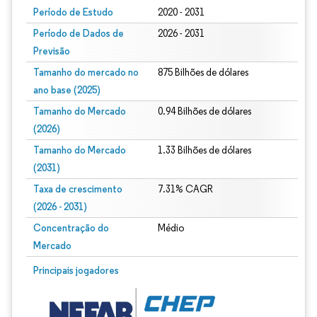
Período de Estudo
2020 - 2031
Período de Dados de
2026 - 2031
Previsão
Tamanho do mercado no
875 Bilhões de dólares
ano base (2025)
Tamanho do Mercado
0.94 Bilhões de dólares
(2026)
Tamanho do Mercado
1.33 Bilhões de dólares
(2031)
Taxa de crescimento
7.31% CAGR
(2026 - 2031)
Concentração do
Médio
Mercado
Imagem © Mordor Intelligence. O reuso requer atribuição conforme CC BY 4.0.
Principais jogadores