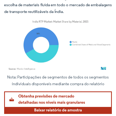
escolha de materiais fluida em todo o mercado de embalagens
de transporte reutilizáveis da Índia.
Nota: Participações de segmentos de todos os segmentos
Imagem © Mordor Intelligence. O reuso requer atribuição conforme CC BY 4.0.
individuais disponíveis mediante compra do relatório