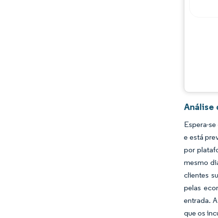
Análise
Espera-se
e está pre
por plata
mesmo dia
clientes s
pelas eco
entrada. A
que os inc