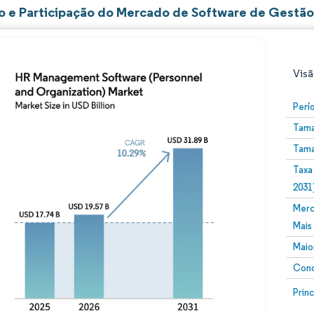
 e Participação do Mercado de Software de Gestão 
Visã
Perí
Tama
Tama
Taxa
2031
Merc
Imagem © Mordor Intelligence. O reuso requer atribuiç
Mais
Maio
Conc
Image
Prin