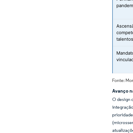
pandem
Ascensã
competê
talento
Mandato
vincula
Fonte: Mor
Avanço n
O design 
integraçã
prioridad
(microsse
atualizaç