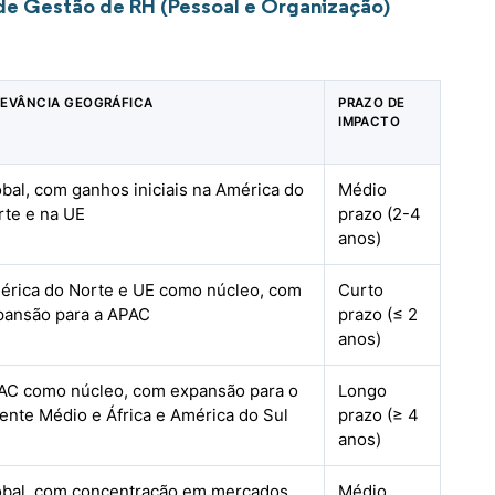
de Gestão de RH (Pessoal e Organização)
LEVÂNCIA GEOGRÁFICA
PRAZO DE
IMPACTO
bal, com ganhos iniciais na América do
Médio
rte e na UE
prazo (2-4
anos)
érica do Norte e UE como núcleo, com
Curto
pansão para a APAC
prazo (≤ 2
anos)
AC como núcleo, com expansão para o
Longo
ente Médio e África e América do Sul
prazo (≥ 4
anos)
obal, com concentração em mercados
Médio