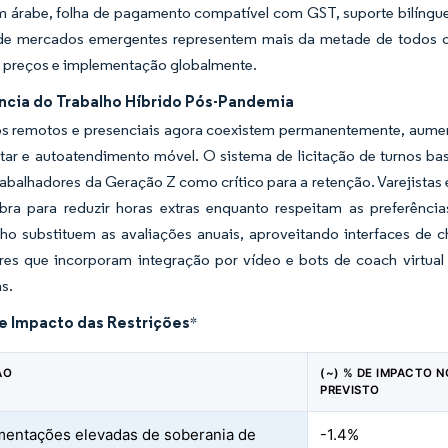
m árabe, folha de pagamento compatível com GST, suporte bilíngue
e mercados emergentes representem mais da metade de todos os
 preços e implementação globalmente.
cia do Trabalho Híbrido Pós-Pandemia
os remotos e presenciais agora coexistem permanentemente, aume
ar e autoatendimento móvel. O sistema de licitação de turnos bas
abalhadores da Geração Z como crítico para a retenção. Varejistas 
ra para reduzir horas extras enquanto respeitam as preferência
o substituem as avaliações anuais, aproveitando interfaces de c
res que incorporam integração por vídeo e bots de coach virtual
as.
de Impacto das Restrições
*
ÃO
(~) % DE IMPACTO 
PREVISTO
entações elevadas de soberania de
-1.4%