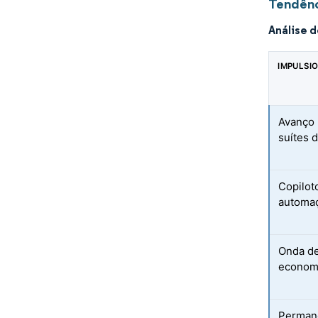
Tendênc
Análise 
IMPULSI
Avanço 
suítes 
Copilot
automa
Onda de
econom
Permanê