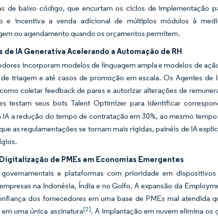
as de baixo código, que encurtam os ciclos de implementação par
ão e incentiva a venda adicional de múltiplos módulos à med
gem ou agendamento quando os orçamentos permitem.
s de IA Generativa Acelerando a Automação de RH
edores incorporam modelos de linguagem ampla e modelos de ação 
 de triagem e até casos de promoção em escala. Os Agentes de IA
como coletar feedback de pares e autorizar alterações de remune
tes testam seus bots Talent Optimizer para identificar correspo
à IA a redução do tempo de contratação em 30%, ao mesmo tempo 
ue as regulamentações se tornam mais rígidas, painéis de IA explicá
tígios.
Digitalização de PMEs em Economias Emergentes
 governamentais e plataformas com prioridade em dispositivo
empresas na Indonésia, Índia e no Golfo. A expansão da Employm
 confiança dos fornecedores em uma base de PMEs mal atendida 
[2]
s em uma única assinatura
. A implantação em nuvem elimina os 