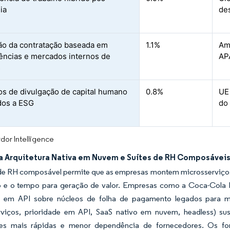
ia
de
o da contratação baseada em
1.1%
Am
ncias e mercados internos de
AP
s
s de divulgação de capital humano
0.8%
UE
dos a ESG
do
dor Intelligence
a Arquitetura Nativa em Nuvem e Suítes de RH Composávei
de RH composável permite que as empresas montem microsserviços s
o e o tempo para geração de valor. Empresas como a Coca-Cola
e em API sobre núcleos de folha de pagamento legados para 
rviços, prioridade em API, SaaS nativo em nuvem, headless) sus
ões mais rápidas e menor dependência de fornecedores. Os f