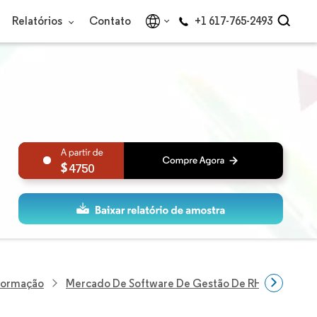
Relatórios
Contato
+1 617-765-2493
4750
nformação
Mercado De Software De Gestão De RH (Pessoal E