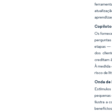
ferrament
atualizaç
aprendiza
Copiloto
Os fornec
perguntas
etapas — 
dos clien
creditam 
À medida q
risco de li
Onda de 
Estímulos
pequenas 
ilustra a
benefício