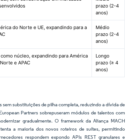
senvolvidos
prazo (2-4
anos)
érica do Norte e UE, expandindo para a
Médio
AC
prazo (2-4
anos)
 como núcleo, expandindo para América
Longo
 Norte e APAC
prazo (≥ 4
anos)
s
em substituições de pilha completa, reduzindo a dívida de
 European Partners sobrepuseram módulos de talentos com
modernizar gradualmente. O framework da Aliança MACH
tenta a maioria dos novos roteiros de suítes, permitindo
ornecedores respondem expondo APIs REST granulares e