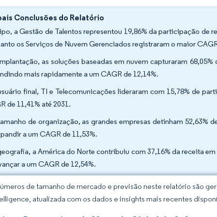
pais Conclusões do Relatório
tipo, a Gestão de Talentos representou 19,86% da participação de 
anto os Serviços de Nuvem Gerenciados registraram o maior CAGR
implantação, as soluções baseadas em nuvem capturaram 68,05% d
ndindo mais rapidamente a um CAGR de 12,14%.
usuário final, TI e Telecomunicações lideraram com 15,78% de part
 de 11,41% até 2031.
tamanho de organização, as grandes empresas detinham 52,63% de
xpandir a um CAGR de 11,53%.
geografia, a América do Norte contribuiu com 37,16% da receita e
vançar a um CAGR de 12,54%.
úmeros de tamanho de mercado e previsão neste relatório são gera
elligence, atualizada com os dados e insights mais recentes disponí