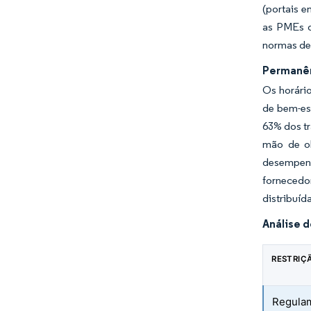
(portais e
as PMEs d
normas de
Permanên
Os horári
de bem-est
63% dos tr
mão de ob
desempenh
fornecedo
distribuíd
Análise 
RESTRIÇ
Regulam