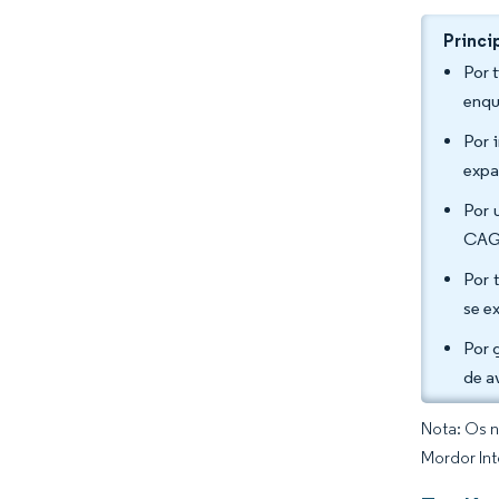
Princi
Por 
enqu
Por 
expa
Por 
CAGR
Por 
se e
Por 
de a
Nota: Os n
Mordor Int