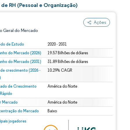
de RH (Pessoal e Organização)
Ações
o Geral do Mercado
odo de Estudo
2020 - 2031
nho do Mercado (2026)
19.57 Bilhões de dólares
nho do Mercado (2031)
31.89 Bilhões de dólares
 de crescimento (2026 -
10.29% CAGR
)
ado de Crescimento
América do Norte
ão conforme CC BY 4.0.
 Rápido
r Mercado
América do Norte
entração do Mercado
Baixo
m © Mordor Intelligence. O reuso requer atribuição conforme CC BY 4.0.
cipais jogadores