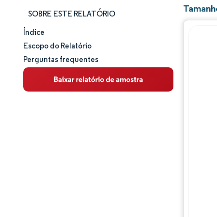
Tamanho
SOBRE ESTE RELATÓRIO
Índice
Tamanho e participação de mercado
Escopo do Relatório
Perguntas frequentes
Análise de mercado
Tendências e insights
Análise de segmentos
Análise geográfica
Panorama competitivo
Principais jogadores
Desenvolvimentos da indústria