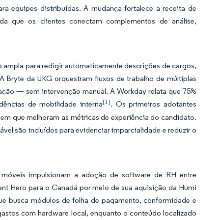
a equipes distribuídas. A mudança fortalece a receita de
ida que os clientes conectam complementos de análise,
ampla para redigir automaticamente descrições de cargos,
 Bryte da UKG orquestram fluxos de trabalho de múltiplas
ração — sem intervenção manual. A Workday relata que 75%
[1]
ndências de mobilidade interna
. Os primeiros adotantes
em que melhoram as métricas de experiência do candidato.
vel são incluídos para evidenciar imparcialidade e reduzir o
s móveis impulsionam a adoção de software de RH entre
ent Hero para o Canadá por meio de sua aquisição da Humi
que busca módulos de folha de pagamento, conformidade e
gastos com hardware local, enquanto o conteúdo localizado