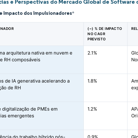
ias e Perspectivas do Mercado Global de Software 
de Impacto dos Impulsionadores
*
ONADOR
(~) % DE IMPACTO
RE
NO CAGR
PREVISTO
na arquitetura nativa em nuvem e
2.1%
Glo
de RH composáveis
No
os de IA generativa acelerando a
1.8%
Am
ção de RH
ex
 digitalização de PMEs em
1.2%
AP
ias emergentes
Ori
ncia do trabalho híbrido pós-
0.9%
Gl