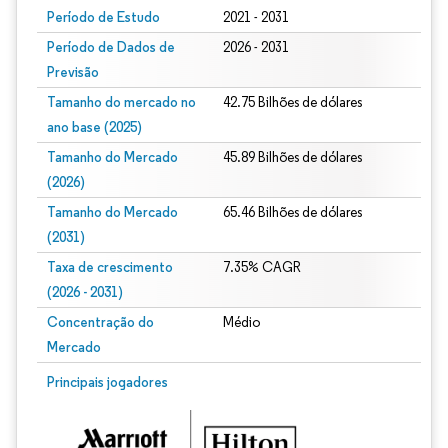
Período de Estudo
2021 - 2031
Período de Dados de
2026 - 2031
Previsão
Tamanho do mercado no
42.75 Bilhões de dólares
ano base (2025)
Tamanho do Mercado
45.89 Bilhões de dólares
(2026)
Tamanho do Mercado
65.46 Bilhões de dólares
(2031)
Taxa de crescimento
7.35% CAGR
(2026 - 2031)
Concentração do
Médio
Mercado
Imagem © Mordor Intelligence. O reuso requer atribuição conforme CC BY 4.0.
Principais jogadores