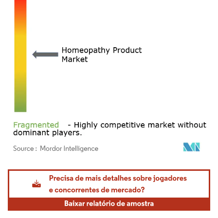
Imagem © Mordor Intelligence. O reuso requer atribuição conforme CC BY 4.0.