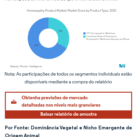
Imagem © Mordor Intelligence. O reuso requer atribuição conforme CC BY 4.0.
Por Fonte: Dominância Vegetal e Nicho Emergente de
Origem Animal