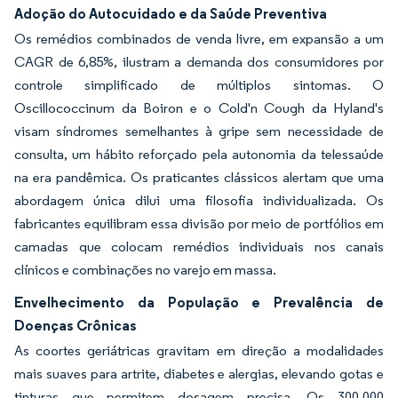
Adoção do Autocuidado e da Saúde Preventiva
Os remédios combinados de venda livre, em expansão a um
CAGR de 6,85%, ilustram a demanda dos consumidores por
controle simplificado de múltiplos sintomas. O
Oscillococcinum da Boiron e o Cold'n Cough da Hyland's
visam síndromes semelhantes à gripe sem necessidade de
consulta, um hábito reforçado pela autonomia da telessaúde
na era pandêmica. Os praticantes clássicos alertam que uma
abordagem única dilui uma filosofia individualizada. Os
fabricantes equilibram essa divisão por meio de portfólios em
camadas que colocam remédios individuais nos canais
clínicos e combinações no varejo em massa.
Envelhecimento da População e Prevalência de
Doenças Crônicas
As coortes geriátricas gravitam em direção a modalidades
mais suaves para artrite, diabetes e alergias, elevando gotas e
tinturas que permitem dosagem precisa. Os 300.000