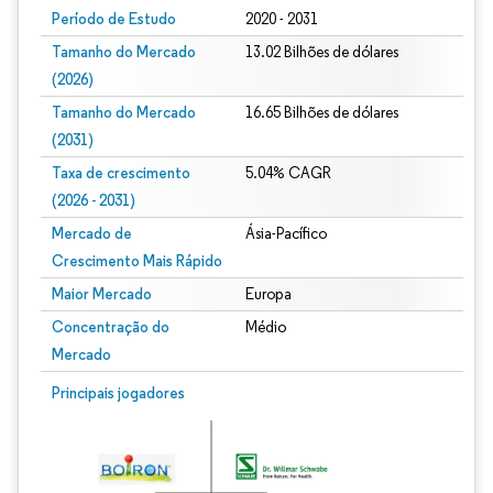
Período de Estudo
2020 - 2031
Tamanho do Mercado
13.02 Bilhões de dólares
(2026)
Tamanho do Mercado
16.65 Bilhões de dólares
(2031)
Taxa de crescimento
5.04% CAGR
(2026 - 2031)
Mercado de
Ásia-Pacífico
Crescimento Mais Rápido
Maior Mercado
Europa
Concentração do
Médio
Mercado
Imagem © Mordor Intelligence. O reuso requer atribuição conforme CC BY 4.0.
Principais jogadores