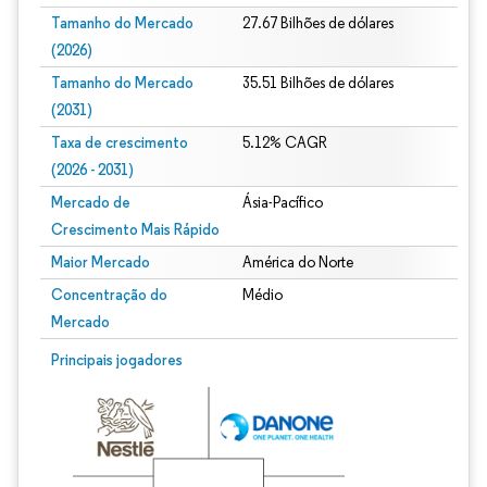
Tamanho do Mercado
27.67 Bilhões de dólares
(2026)
Tamanho do Mercado
35.51 Bilhões de dólares
(2031)
Taxa de crescimento
5.12% CAGR
(2026 - 2031)
Mercado de
Ásia-Pacífico
Crescimento Mais Rápido
Maior Mercado
América do Norte
Concentração do
Médio
Mercado
Imagem © Mordor Intelligence. O reuso requer atribuição conforme CC BY 4.0.
Principais jogadores