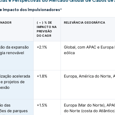
ias e Perspectivas do Mercado Global de Cabos de 
de Impacto dos Impulsionadores
*
ONADOR
( ~ ) % DE
RELEVÂNCIA GEOGRÁFICA
IMPACTO NA
PREVISÃO
DO CAGR
ção da expansão
+2.1%
Global, com APAC e Europa l
gia renovável
eólica
zação acelerada
+1.8%
Europa, América do Norte, 
 e projetos de
nexão
ão das
+1.5%
Europa (Mar do Norte), APAC
ções de parques
do Norte (costa do Atlântico