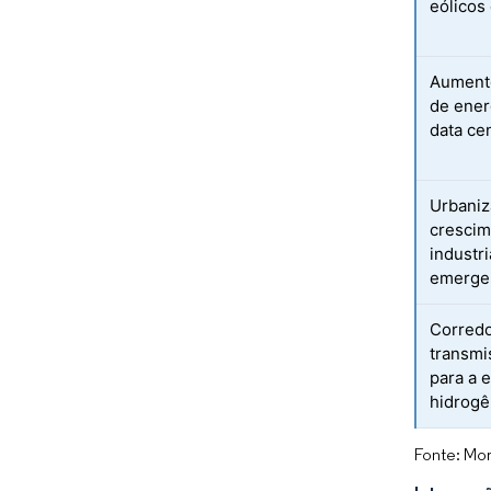
eólicos
Aument
de ener
data ce
Urbaniz
crescim
industr
emerge
Corred
transmi
para a 
hidrogê
Fonte: Mor