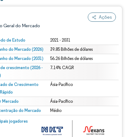
Ações
o Geral do Mercado
odo de Estudo
2021 - 2031
nho do Mercado (2026)
39.85 Bilhões de dólares
nho do Mercado (2031)
56.26 Bilhões de dólares
 de crescimento (2026 -
7.14% CAGR
)
ado de Crescimento
Ásia-Pacífico
ão conforme CC BY 4.0.
 Rápido
r Mercado
Ásia-Pacífico
entração do Mercado
Médio
m © Mordor Intelligence. O reuso requer atribuição conforme CC BY 4.0.
cipais jogadores