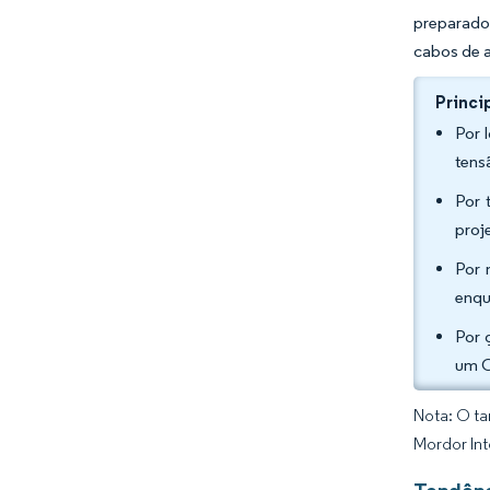
preparado
cabos de a
Princi
Por 
tens
Por 
proj
Por 
enqu
Por 
um C
Nota: O ta
Mordor Int