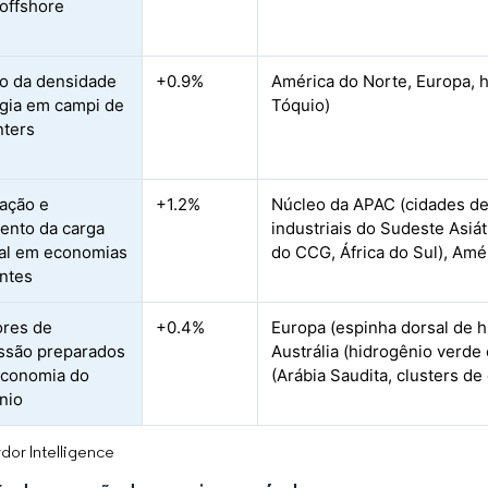
 offshore
o da densidade
+0.9%
América do Norte, Europa, 
gia em campi de
Tóquio)
nters
ação e
+1.2%
Núcleo da APAC (cidades de
ento da carga
industriais do Sudeste Asiá
ial em economias
do CCG, África do Sul), Amé
ntes
ores de
+0.4%
Europa (espinha dorsal de h
ssão preparados
Austrália (hidrogênio verde
economia do
(Arábia Saudita, clusters de
nio
dor Intelligence