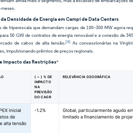
stentam ainda mais o segmento, mas a escassez de embarcações de 
6 meses.
da Densidade de Energia em Campi de Data Centers
es de hiperescala que demandam cargas de 100–300 MW agora requ
 para 50 GW de contratos de energia renovável e a conexão de 3
[4]
rcado de cabos de alta tensão.
As concessionárias na Virgíni
es, impulsionando prêmios de preços regionais.
de Impacto das Restrições
*
ÃO
( ~ ) % DE
RELEVÂNCIA GEOGRÁFICA
IMPACTO
NA
PREVISÃO
DO CAGR
PEX inicial
-1.2%
Global, particularmente agudo 
etos de
limitado a financiamento de proje
e alta tensão