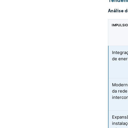
Tendênc
Análise 
IMPULSI
Integra
de ener
Moderni
da rede
interco
Expans
instala