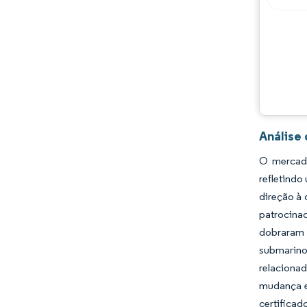
Análise
O mercado
refletindo
direção à 
patrocinad
dobraram 
submarino
relaciona
mudança e
certifica