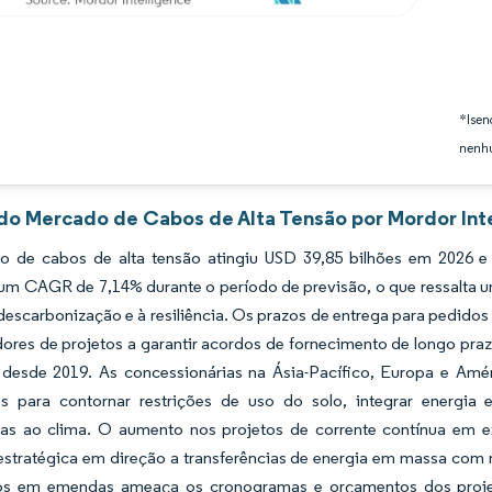
*Isen
nenhu
 do Mercado de Cabos de Alta Tensão por Mordor Int
 de cabos de alta tensão atingiu USD 39,85 bilhões em 2026 e e
 um CAGR de 7,14% durante o período de previsão, o que ressalta u
descarbonização e à resiliência. Os prazos de entrega para pedidos
ores de projetos a garantir acordos de fornecimento de longo pra
desde 2019. As concessionárias na Ásia-Pacífico, Europa e Amér
s para contornar restrições de uso do solo, integrar energia e
das ao clima. O aumento nos projetos de corrente contínua em
stratégica em direção a transferências de energia em massa com m
dos em emendas ameaça os cronogramas e orçamentos dos projet