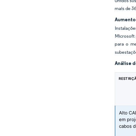
Unidos su
mais de 3
Aumento 
Instalaçõ
Microsoft
para o me
subestaçõ
Análise 
RESTRIÇ
Alto CA
em proj
cabos d