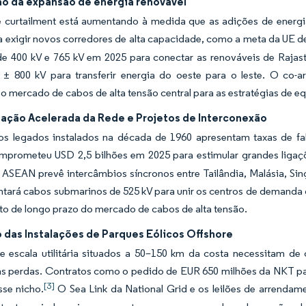
ão da expansão de energia renovável
e curtailment está aumentando à medida que as adições de energia
 exigir novos corredores de alta capacidade, como a meta da UE de
 de 400 kV e 765 kV em 2025 para conectar as renováveis de Raja
 800 kV para transferir energia do oeste para o leste. O co-
 mercado de cabos de alta tensão central para as estratégias de equ
ação Acelerada da Rede e Projetos de Interconexão
tos legados instalados na década de 1960 apresentam taxas de f
mprometeu USD 2,5 bilhões em 2025 para estimular grandes ligaçõe
 ASEAN prevê intercâmbios síncronos entre Tailândia, Malásia, Sin
tará cabos submarinos de 525 kV para unir os centros de demanda 
o de longo prazo do mercado de cabos de alta tensão.
 das Instalações de Parques Eólicos Offshore
e escala utilitária situados a 50–150 km da costa necessitam d
as perdas. Contratos como o pedido de EUR 650 milhões da NKT par
[3]
sse nicho.
O Sea Link da National Grid e os leilões de arrend