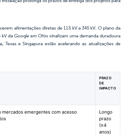
instalação prolonga os prazos de entrega dos projetos para
erem alimentações diretas de 115 kV a 345 kV. O plano da
45 kV da Google em Ohio sinalizam uma demanda duradoura
a, Texas e Singapura estão acelerando as atualizações de
PRAZO
DE
IMPACTO
em mercados emergentes com acesso
Longo
tos
prazo
(≥4
anos)