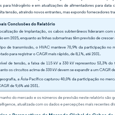
s para hidrogênio e em atualizações de alimentadores para data 
lta tensão, atraindo novos entrantes, mas expondo fornecedores tra
pais Conclusões do Relatório
localização de implantação, os cabos subterrâneos lideraram com
ão em 2025, enquanto as linhas submarinas têm previsão de cresce
tipo de transmissão, o HVAC manteve 70,9% da participação no 
etado para registrar o CAGR mais rápido, de 8,1%, até 2031.
nível de tensão, a faixa de 115 kV a 330 kV representou 53,3% 
anto os circuitos acima de 330 kV devem se expandir a um CAGR de
geografia, a Ásia-Pacífico capturou 40,0% da participação no mer
AGR de 9,6% até 2031.
manho do mercado e os números de previsão neste relatório são ge
elligence, atualizada com os dados e percepções mais recentes di