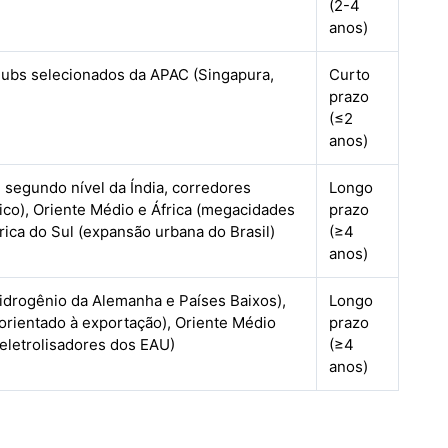
(2-4
anos)
hubs selecionados da APAC (Singapura,
Curto
prazo
(≤2
anos)
 segundo nível da Índia, corredores
Longo
tico), Oriente Médio e África (megacidades
prazo
rica do Sul (expansão urbana do Brasil)
(≥4
anos)
idrogênio da Alemanha e Países Baixos),
Longo
 orientado à exportação), Oriente Médio
prazo
 eletrolisadores dos EAU)
(≥4
anos)