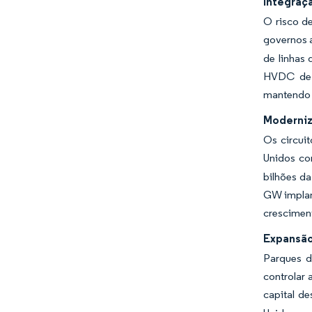
Integraç
O risco d
governos a
de linhas
HVDC de ±
mantendo o
Moderniz
Os circui
Unidos co
bilhões da
GW implan
cresciment
Expansão
Parques d
controlar 
capital de