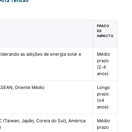
Alta Tensão
PRAZO
DE
IMPACTO
iderando as adições de energia solar e
Médio
prazo
(2-4
anos)
ASEAN, Oriente Médio
Longo
prazo
(≥4
anos)
 (Taiwan, Japão, Coreia do Sul), América
Médio
)
prazo