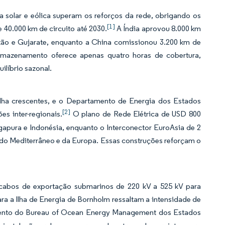
 solar e eólica superam os reforços da rede, obrigando os
[1]
 40.000 km de circuito até 2030.
A Índia aprovou 8.000 km
stão e Gujarate, enquanto a China comissionou 3.200 km de
armazenamento oferece apenas quatro horas de cobertura,
ilíbrio sazonal.
alha crescentes, e o Departamento de Energia dos Estados
[2]
s inter-regionais.
O plano de Rede Elétrica de USD 800
gapura e Indonésia, enquanto o Interconector EuroAsia de 2
do Mediterrâneo e da Europa. Essas construções reforçam o
e cabos de exportação submarinos de 220 kV a 525 kV para
a a Ilha de Energia de Bornholm ressaltam a intensidade de
amento do Bureau of Ocean Energy Management dos Estados