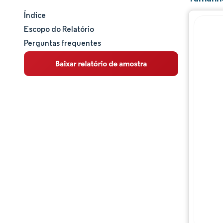
Índice
Tamanho e participação de mercado
Escopo do Relatório
Perguntas frequentes
Análise de mercado
Tendências e insights
Análise de segmentos
Análise geográfica
Panorama competitivo
Principais jogadores
Desenvolvimentos da indústria