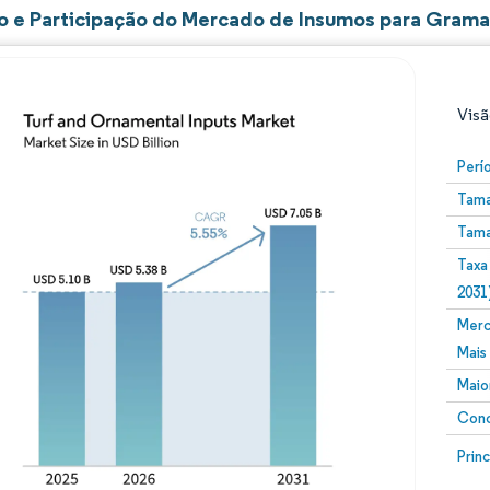
 e Participação do Mercado de Insumos para Grama
Visã
Perí
Tama
Tama
Taxa
2031
Merc
Imagem © Mordor Intelligence. O reuso requer atribuiç
Mais
Maio
Conc
Image
Prin