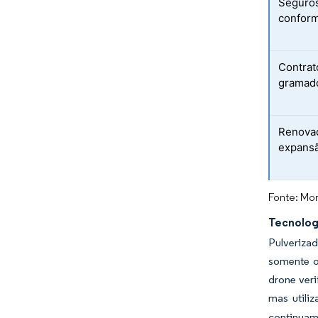
Seguros
confor
Contrat
gramado
Renovaç
expansã
Fonte: Mor
Tecnolog
Pulveriza
somente o
drone veri
mas utili
continuam