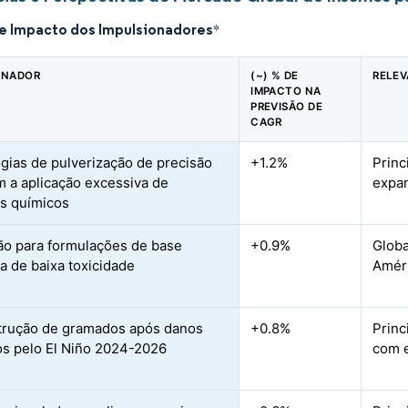
de Impacto dos Impulsionadores
*
ONADOR
(~) % DE
RELEV
IMPACTO NA
PREVISÃO DE
CAGR
gias de pulverização de precisão
+1.2%
Princ
 a aplicação excessiva de
expan
s químicos
ão para formulações de base
+0.9%
Globa
ca de baixa toxicidade
Amér
rução de gramados após danos
+0.8%
Princ
s pelo El Niño 2024-2026
com e