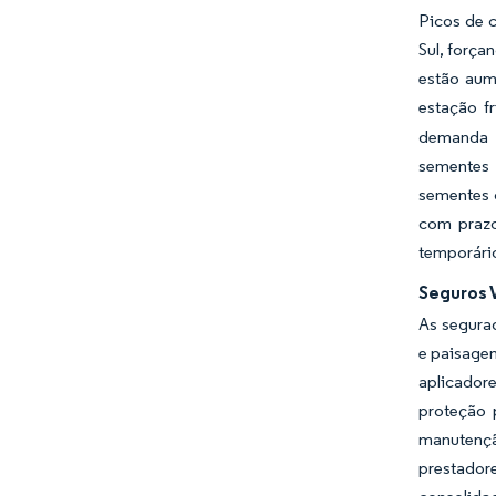
Picos de c
Sul, força
estão aum
estação fr
demanda p
sementes 
sementes 
com prazo
temporário
Seguros 
As segura
e paisagen
aplicador
proteção 
manutençã
prestador