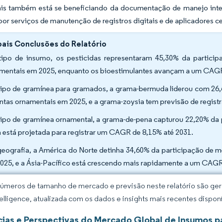
is também está se beneficiando da documentação de manejo integ
r serviços de manutenção de registros digitais e de aplicadores ce
pais Conclusões do Relatório
tipo de insumo, os pesticidas representaram 45,30% da partic
mentais em 2025, enquanto os bioestimulantes avançam a um CAGR
tipo de gramínea para gramados, a grama-bermuda liderou com 2
antas ornamentais em 2025, e a grama-zoysia tem previsão de regis
tipo de gramínea ornamental, a grama-de-pena capturou 22,20% da p
a está projetada para registrar um CAGR de 8,15% até 2031.
geografia, a América do Norte detinha 34,60% da participação de 
025, e a Ásia-Pacífico está crescendo mais rapidamente a um CAGR
úmeros de tamanho de mercado e previsão neste relatório são gera
elligence, atualizada com os dados e insights mais recentes disponí
ias e Perspectivas do Mercado Global de Insumos 