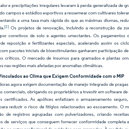
alor e precipitações irregulares levaram à perda generalizada de 
ndo campos e estádios esportivos a ressemear com cultivares tolera
entando a uma taxa mais rápida do que as máximas diurnas, reduz
[2]
ia.
Os projetos de renovação, incluindo a reconstrução da z
or corretivos de solo e agentes umectantes. Os pagamentos 
de reposição e fertilizantes especiais, acelerando assim os ci
com pacotes iniciais de bioestimulantes ganharam participação de
s críticos. O mercado de insumos para gramados e plantas orn
s nas regiões mais afetadas por anomalias climáticas.
Vinculados ao Clima que Exigem Conformidade com o MIP
doras agora exigem documentação de manejo integrado de pragas p
s comerciais, obrigando os proprietários a investir em software d
es certificados. As apólices enfatizam o armazenamento seguro,
para reduzir o risco de litígios relacionados ao escoamento. O 
o de registros agrupadas com pulverizadores, criando receita
es de serviços que conseguem fornecer conformidade completa es