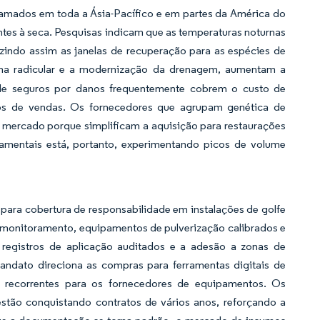
gramados em toda a Ásia-Pacífico e em partes da América do
ntes à seca. Pesquisas indicam que as temperaturas noturnas
indo assim as janelas de recuperação para as espécies de
ona radicular e a modernização da drenagem, aumentam a
de seguros por danos frequentemente cobrem o custo de
clos de vendas. Os fornecedores que agrupam genética de
 mercado porque simplificam a aquisição para restaurações
amentais está, portanto, experimentando picos de volume
ara cobertura de responsabilidade em instalações de golfe
e monitoramento, equipamentos de pulverização calibrados e
 registros de aplicação auditados e a adesão a zonas de
mandato direciona as compras para ferramentas digitais de
s recorrentes para os fornecedores de equipamentos. Os
tão conquistando contratos de vários anos, reforçando a