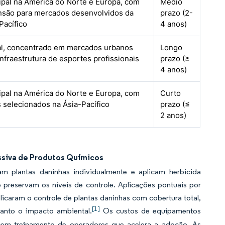
ipal na América do Norte e Europa, com
Médio
nsão para mercados desenvolvidos da
prazo (2-
Pacífico
4 anos)
al, concentrado em mercados urbanos
Longo
nfraestrutura de esportes profissionais
prazo (≥
4 anos)
ipal na América do Norte e Europa, com
Curto
s selecionados na Ásia-Pacífico
prazo (≤
2 anos)
ssiva de Produtos Químicos
m plantas daninhas individualmente e aplicam herbicida
preservam os níveis de controle. Aplicações pontuais por
icaram o controle de plantas daninhas com cobertura total,
[1]
anto o impacto ambiental.
Os custos de equipamentos
recem treinamento de operadores que acelera a adoção. As