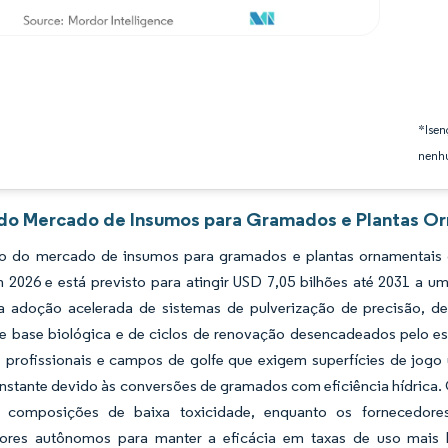
*Isen
nenhu
 do Mercado de Insumos para Gramados e Plantas Or
 do mercado de insumos para gramados e plantas ornamentais d
m 2026 e está previsto para atingir USD 7,05 bilhões até 2031 a
a adoção acelerada de sistemas de pulverização de precisão, d
e base biológica e de ciclos de renovação desencadeados pelo es
s profissionais e campos de golfe que exigem superfícies de jogo
stante devido às conversões de gramados com eficiência hídrica. 
a composições de baixa toxicidade, enquanto os fornecedor
dores autônomos para manter a eficácia em taxas de uso mais