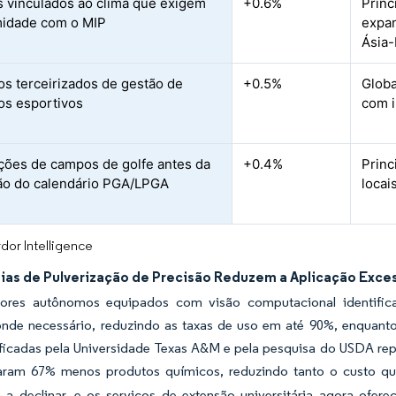
 vinculados ao clima que exigem
+0.6%
Princ
midade com o MIP
expa
Ásia-
os terceirizados de gestão de
+0.5%
Glob
s esportivos
com i
ões de campos de golfe antes da
+0.4%
Princ
o do calendário PGA/LPGA
locai
dor Intelligence
ias de Pulverização de Precisão Reduzem a Aplicação Exce
dores autônomos equipados com visão computacional identifica
nde necessário, reduzindo as taxas de uso em até 90%, enquanto 
ficadas pela Universidade Texas A&M e pela pesquisa do USDA repl
zaram 67% menos produtos químicos, reduzindo tanto o custo qu
 a declinar, e os serviços de extensão universitária agora ofe