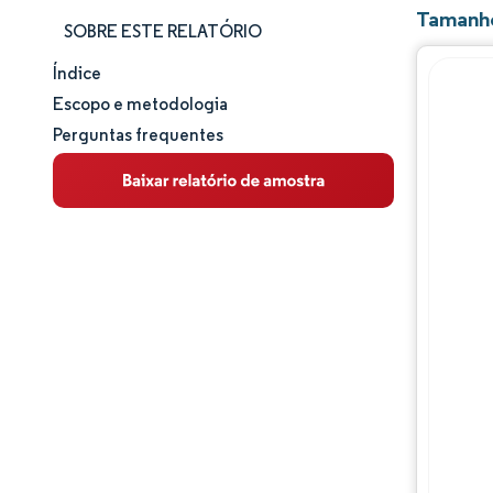
Tamanho
SOBRE ESTE RELATÓRIO
Índice
Tamanho e participação de mercado
Escopo e metodologia
Perguntas frequentes
Análise de mercado
Tendências e insights
Análise de segmentos
Análise geográfica
Panorama regulatório
Panorama competitivo
Principais jogadores