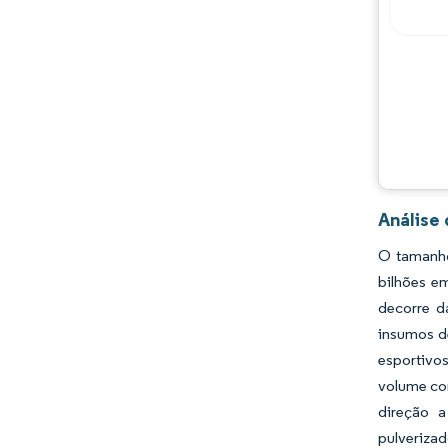
Oportunidades e perspectivas
Desenvolvimentos da indústria
Análise
O tamanho
bilhões e
decorre d
insumos d
esportivo
volume con
direção 
pulveriza