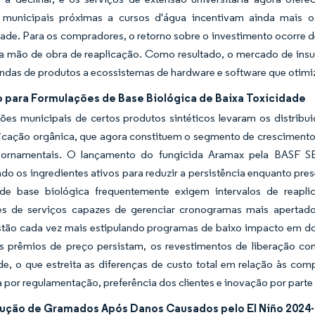
s municipais próximas a cursos d'água incentivam ainda mais
ade. Para os compradores, o retorno sobre o investimento ocorre 
a mão de obra de reaplicação. Como resultado, o mercado de insu
endas de produtos a ecossistemas de hardware e software que otim
o para Formulações de Base Biológica de Baixa Toxicidade
ões municipais de certos produtos sintéticos levaram os distribui
ficação orgânica, que agora constituem o segmento de cresciment
 ornamentais. O lançamento do fungicida Aramax pela BASF SE
do os ingredientes ativos para reduzir a persistência enquanto pre
de base biológica frequentemente exigem intervalos de reapl
es de serviços capazes de gerenciar cronogramas mais apertado
stão cada vez mais estipulando programas de baixo impacto em doc
 prêmios de preço persistam, os revestimentos de liberação con
de, o que estreita as diferenças de custo total em relação às co
 por regulamentação, preferência dos clientes e inovação por parte
ução de Gramados Após Danos Causados pelo El Niño 2024