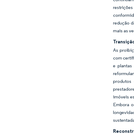
restriçõe
conformid
redução d
mais as v
Transiçã
As proibiç
com certi
e plantas
reformulan
produtos 
prestador
imóveis e
Embora os
longevida
sustentada
Reconstr