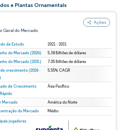
dos e Plantas Ornamentais
Ações
o Geral do Mercado
odo de Estudo
2021 - 2031
nho do Mercado (2026)
5.38 Bilhões de dólares
nho do Mercado (2031)
7.05 Bilhões de dólares
 de crescimento (2026 -
5.55% CAGR
)
ado de Crescimento
Ásia-Pacífico
ão conforme CC BY 4.0.
 Rápido
r Mercado
América do Norte
entração do Mercado
Médio
m © Mordor Intelligence. O reuso requer atribuição conforme CC BY 4.0.
cipais jogadores