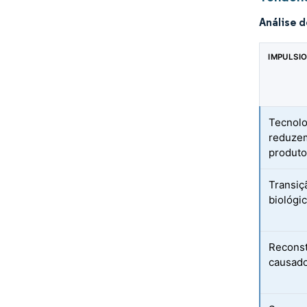
Análise 
IMPULSI
Tecnolo
reduzem
produto
Transiç
biológi
Reconst
causado