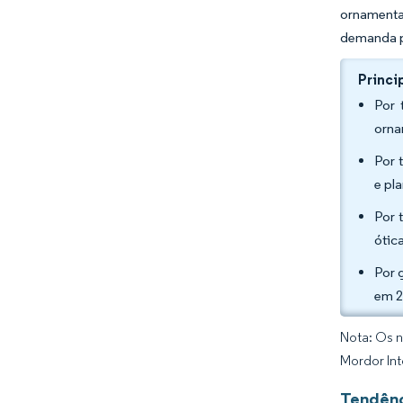
ornamenta
demanda po
Princi
Por 
orna
Por 
e pl
Por 
ótic
Por 
em 2
Nota: Os n
Mordor Int
Tendênc