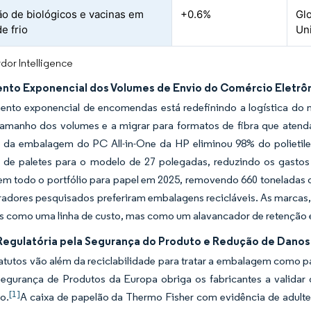
o de biológicos e vacinas em
+0.6%
Glo
e frio
Un
dor Intelligence
nto Exponencial dos Volumes de Envio do Comércio Eletrô
ento exponencial de encomendas está redefinindo a logística do
 tamanho dos volumes e a migrar para formatos de fibra que atend
 da embalagem do PC All-in-One da HP eliminou 98% do polietil
 de paletes para o modelo de 27 polegadas, reduzindo os gastos
m todo o portfólio para papel em 2025, removendo 660 toneladas d
adores pesquisados preferiram embalagens recicláveis. As marcas
s como uma linha de custo, mas como um alavancador de retenção
Regulatória pela Segurança do Produto e Redução de Danos
atutos vão além da reciclabilidade para tratar a embalagem como 
Segurança de Produtos da Europa obriga os fabricantes a valida
[1]
o.
A caixa de papelão da Thermo Fisher com evidência de adulter