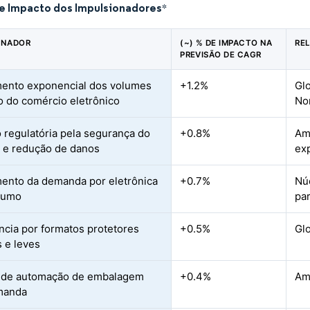
de Impacto dos Impulsionadores
*
ONADOR
(~) % DE IMPACTO NA
RE
PREVISÃO DE CAGR
ento exponencial dos volumes
+1.2%
Gl
o do comércio eletrônico
Nor
 regulatória pela segurança do
+0.8%
Am
 e redução de danos
ex
ento da demanda por eletrônica
+0.7%
Nú
sumo
pa
ncia por formatos protetores
+0.5%
Gl
s e leves
 de automação de embalagem
+0.4%
Am
manda