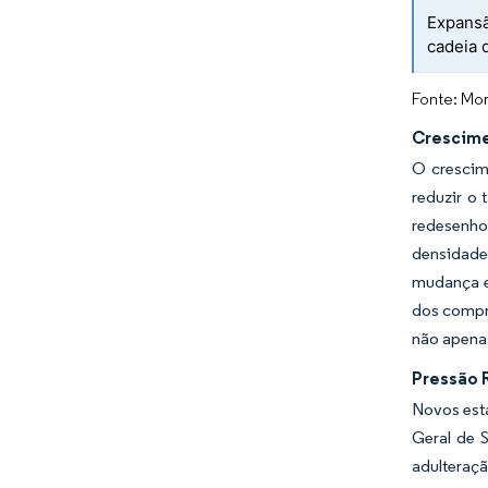
Expansã
cadeia d
Fonte: Mor
Crescime
O crescim
reduzir o
redesenho
densidade
mudança e
dos compr
não apena
Pressão 
Novos est
Geral de 
adulteraçã