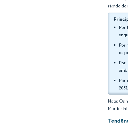
rápido do 
Princi
Por 
enqu
Por 
os p
Por 
emba
Por 
2031
Nota: Os n
Mordor Int
Tendênc