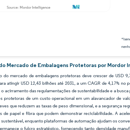
*Isen
nenhu
 do Mercado de Embalagens Protetoras por Mordor I
 do mercado de embalagens protetoras deve crescer de USD 9,7
para atingir USD 12,43 bilhões até 2031, a um CAGR de 4,17% no 
, o acirramento das regulamentações de sustentabilidade e a busc
es protetoras de um custo operacional em um alavancador de v
leves que reduzem as taxas de peso dimensional, e a segurança re
vas de papel e fibra que podem demonstrar reciclabilidade. A ace
 sustentável, enquanto plataformas de automação ajudam os convers
permanece o fulcro estratégico, fornecendo tanto densidade manuf