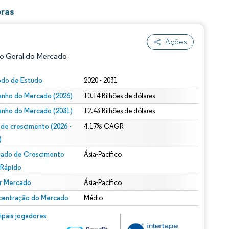
ras
Ações
o Geral do Mercado
odo de Estudo
2020 - 2031
nho do Mercado (2026)
10.14 Bilhões de dólares
nho do Mercado (2031)
12.43 Bilhões de dólares
 de crescimento (2026 -
4.17% CAGR
)
ado de Crescimento
Ásia-Pacífico
ão conforme CC BY 4.0.
 Rápido
r Mercado
Ásia-Pacífico
entração do Mercado
Médio
m © Mordor Intelligence. O reuso requer atribuição conforme CC BY 4.0.
cipais jogadores