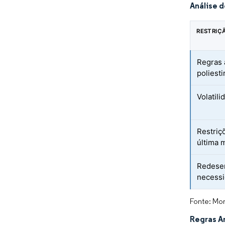
Análise 
RESTRIÇ
Regras 
poliest
Volatil
Restriç
última 
Redesen
necessi
Fonte: Mor
Regras A