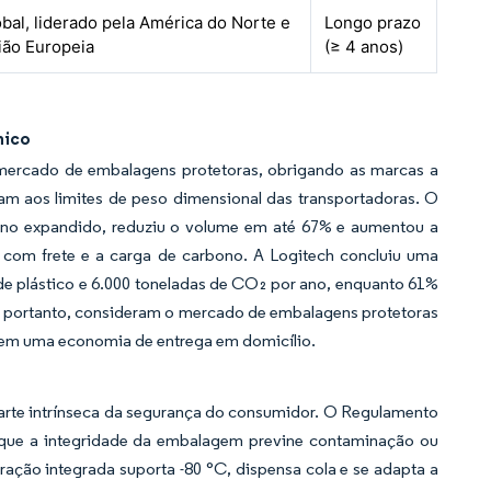
bal, liderado pela América do Norte e
Longo prazo
ião Europeia
(≥ 4 anos)
nico
 mercado de embalagens protetoras, obrigando as marcas a
am aos limites de peso dimensional das transportadoras. O
eno expandido, reduziu o volume em até 67% e aumentou a
 com frete e a carga de carbono. A Logitech concluiu uma
e plástico e 6.000 toneladas de CO₂ por ano, enquanto 61%
, portanto, consideram o mercado de embalagens protetoras
 em uma economia de entrega em domicílio.
parte intrínseca da segurança do consumidor. O Regulamento
r que a integridade da embalagem previne contaminação ou
ação integrada suporta -80 °C, dispensa cola e se adapta a