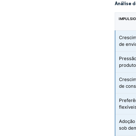
Análise 
IMPULSI
Crescim
de envi
Pressão
produto
Crescim
de con
Preferê
flexívei
Adoção
sob de