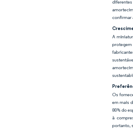
diferente
amortecim
confirmar
Crescime
A miniatu
protegem 
fabricant
sustentáve
amortecim
sustentab
Preferên
Os fornec
em mais d
80% do es
à compres
portanto, 