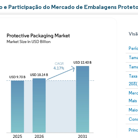
 e Participação do Mercado de Embalagens Proteto
Visã
Perí
Tama
Tama
Taxa
2031
Merc
Imagem © Mordor Intelligence. O reuso requer atribuiç
Mais
Maio
Conc
Image
Prin