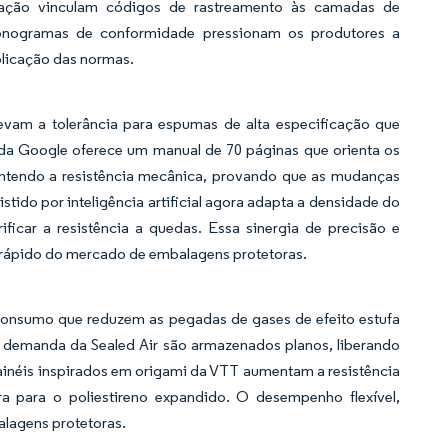
lização vinculam códigos de rastreamento às camadas de
cronogramas de conformidade pressionam os produtores a
plicação das normas.
evam a tolerância para espumas de alta especificação que
 da Google oferece um manual de 70 páginas que orienta os
antendo a resistência mecânica, provando que as mudanças
tido por inteligência artificial agora adapta a densidade do
car a resistência a quedas. Essa sinergia de precisão e
 rápido do mercado de embalagens protetoras.
-consumo que reduzem as pegadas de gases de efeito estufa
 demanda da Sealed Air são armazenados planos, liberando
inéis inspirados em origami da VTT aumentam a resistência
a para o poliestireno expandido. O desempenho flexível,
alagens protetoras.