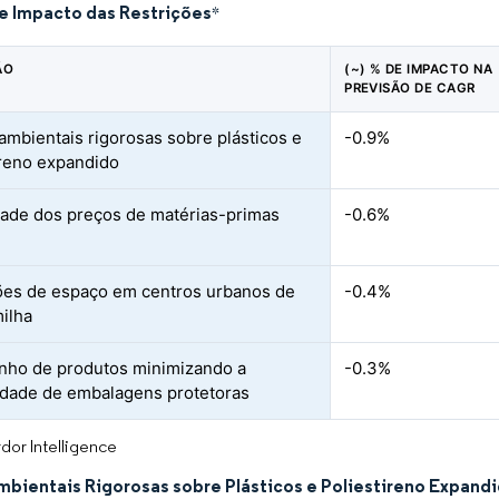
de Impacto das Restrições
*
ÃO
(~) % DE IMPACTO NA
PREVISÃO DE CAGR
ambientais rigorosas sobre plásticos e
-0.9%
ireno expandido
idade dos preços de matérias-primas
-0.6%
ões de espaço em centros urbanos de
-0.4%
milha
ho de produtos minimizando a
-0.3%
dade de embalagens protetoras
dor Intelligence
mbientais Rigorosas sobre Plásticos e Poliestireno Expand