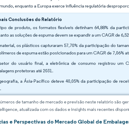
mundo, enquanto a Europa exerce influência regulatória desproporci
pais Conclusões do Relatório
tipo de produto, os formatos flexíveis detinham 64,88% da part
anto as soluções de espuma devem se expandir a um CAGR de 6,52
material, os plásticos capturaram 57,70% da participação do ta
olímeros de espuma estão posicionados para um CAGR de 7,06% at
setor do usuário final, a eletrônica de consumo registrou u
lagens protetoras até 2031.
geografia, a Ásia-Pacífico deteve 40,05% da participação de re
.
úmeros de tamanho de mercado e previsão neste relatório são gera
elligence, atualizada com os dados e insights mais recentes disponí
ias e Perspectivas do Mercado Global de Embalage