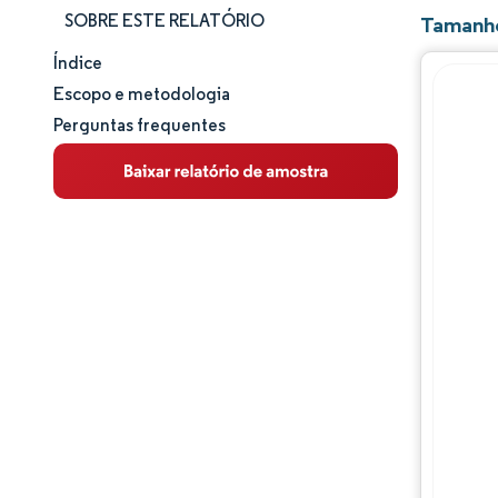
SOBRE ESTE RELATÓRIO
Tamanho
Índice
Tamanho e participação de mercado
Escopo e metodologia
Perguntas frequentes
Análise de mercado
Tendências e insights
Análise de segmentos
Análise geográfica
Panorama regulatório
Panorama competitivo
Principais jogadores