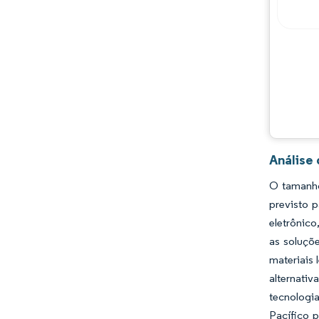
Oportunidades e perspectivas
Desenvolvimentos da indústria
Análise
O tamanho
previsto 
eletrônico
as soluçõ
materiais 
alternati
tecnologia
Pacífico 