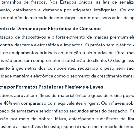
s tamanhos de frascos. Nos Estados Unidos, as leis de seria
ento, catalisando a demanda por etiquetas inteligentes. Os 
 a prontidão do mercado de embalagens protetoras anos antes da a
nto da Demanda por Eletrônica de Consumo
rização de dispositivos e o fortalecimento de marcas premium el
contra descarga eletrostática e impactos. O projeto sem plástico
es de equipamentos originais em direção a almofadas de fibra, m
is não precisam comprometer a satisfação do cliente. O design assis
ento à geometria dos componentes, reduzindo o peso sem sacrifi
ilidade mantém a eletrônica como o segmento de crescimento mais
cia por Formatos Protetores Flexíveis e Leves
edores aproveitam filmes de material único e graus de resina pós
e 40% em comparação com equivalentes virgens. Os infláveis sob
paço de armazém e sendo inflados segundos antes do despacho. Pa
são por meio de dobras Miura, antecipando substitutos de fibr
sustenta as narrativas de custo, espaço e marca no mercado de emb