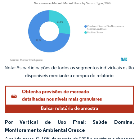
Imagem © Mordor Intelligence. O reuso requer atribuição conforme CC BY 4.0.
Por Vertical de Uso Final: Saúde Domina,
Monitoramento Ambiental Cresce
A saúde gerou 31,19% da receita de 2025 e continua a absorver