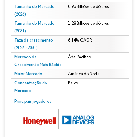
Tamanho do Mercado
0.95 Bilhões de dólares
(2026)
Tamanho do Mercado
1.28 Bilhões de dólares
(2031)
Taxa de crescimento
6.14% CAGR
(2026 - 2031)
Mercado de
Ásia-Pacífico
Crescimento Mais Rápido
Maior Mercado
América do Norte
Concentração do
Baixo
Mercado
Imagem © Mordor Intelligence. O reuso requer atribuição conforme CC BY 4.0.
Principais jogadores