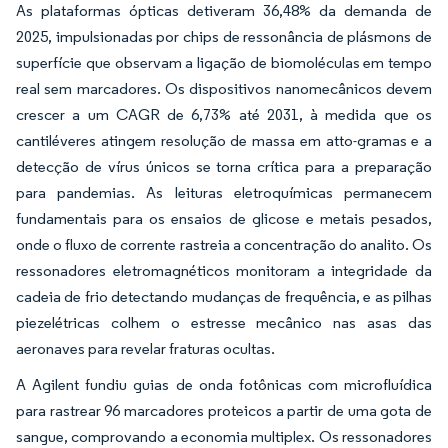
As plataformas ópticas detiveram 36,48% da demanda de
2025, impulsionadas por chips de ressonância de plásmons de
superfície que observam a ligação de biomoléculas em tempo
real sem marcadores. Os dispositivos nanomecânicos devem
crescer a um CAGR de 6,73% até 2031, à medida que os
cantiléveres atingem resolução de massa em atto-gramas e a
detecção de vírus únicos se torna crítica para a preparação
para pandemias. As leituras eletroquímicas permanecem
fundamentais para os ensaios de glicose e metais pesados,
onde o fluxo de corrente rastreia a concentração do analito. Os
ressonadores eletromagnéticos monitoram a integridade da
cadeia de frio detectando mudanças de frequência, e as pilhas
piezelétricas colhem o estresse mecânico nas asas das
aeronaves para revelar fraturas ocultas.
A Agilent fundiu guias de onda fotônicas com microfluídica
para rastrear 96 marcadores proteicos a partir de uma gota de
sangue, comprovando a economia multiplex. Os ressonadores