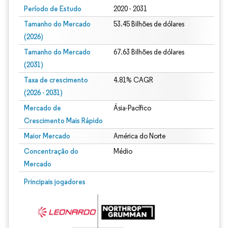
Período de Estudo
2020 - 2031
Tamanho do Mercado
53.45 Bilhões de dólares
(2026)
Tamanho do Mercado
67.63 Bilhões de dólares
(2031)
Taxa de crescimento
4.81% CAGR
(2026 - 2031)
Mercado de
Ásia-Pacífico
Crescimento Mais Rápido
Maior Mercado
América do Norte
Concentração do
Médio
Mercado
Imagem © Mordor Intelligence. O reuso requer atribuição conforme CC BY 4.0.
Principais jogadores