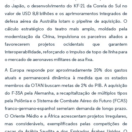
do Japão, o desenvolvimento do KF-21 da Coreia do Sul no
valor de USD 8,8 bilhões e os aprimoramentos integrados de
defesa aérea da Austrália lotam o pipeline de aquisição. O
cálculo estratégico do teatro mais amplo, moldado pela
modernização da China, impulsiona os parceiros aliados a
favorecerem projetos ocidentais que garantem
interoperabilidade, reforçando o impulso de topo de linha para
o mercado de aeronaves militares de asa fixa.
A Europa responde por aproximadamente 20% dos gastos
atuais e permanecerá dinâmica à medida que os estados
membros da OTAN buscam metas de 2% do PIB. A aquisição
do F-35A pela Alemanha, a recapitalização de múltiplos tipos
pela Polônia e o Sistema de Combate Aéreo do Futuro (FCAS)
franco-germano-espanhol semeiam demanda de longo prazo.
O Oriente Médio e a África acrescentam projetos irregulares,
mas consideráveis, exemplificados pelas competições de
caças da Arábia Saudita e dos Emirados Árabes Unidos. O