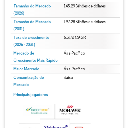
Tamanho do Mercado
145.29 Bilhões de dólares
(2026)
Tamanho do Mercado
197.28 Bilhões de dólares
(2031)
Taxa de crescimento
6.31% CAGR
(2026 - 2031)
Mercado de
Ásia-Pacífico
Crescimento Mais Rápido
Maior Mercado
Ásia-Pacífico
Concentração do
Baixo
Mercado
Imagem © Mordor Intelligence. O reuso requer atribuição conforme CC BY 4.0.
Principais jogadores