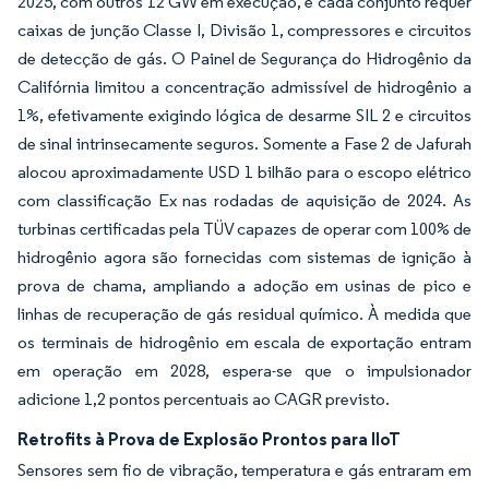
2025, com outros 12 GW em execução, e cada conjunto requer
caixas de junção Classe I, Divisão 1, compressores e circuitos
de detecção de gás. O Painel de Segurança do Hidrogênio da
Califórnia limitou a concentração admissível de hidrogênio a
1%, efetivamente exigindo lógica de desarme SIL 2 e circuitos
de sinal intrinsecamente seguros. Somente a Fase 2 de Jafurah
alocou aproximadamente USD 1 bilhão para o escopo elétrico
com classificação Ex nas rodadas de aquisição de 2024. As
turbinas certificadas pela TÜV capazes de operar com 100% de
hidrogênio agora são fornecidas com sistemas de ignição à
prova de chama, ampliando a adoção em usinas de pico e
linhas de recuperação de gás residual químico. À medida que
os terminais de hidrogênio em escala de exportação entram
em operação em 2028, espera-se que o impulsionador
adicione 1,2 pontos percentuais ao CAGR previsto.
Retrofits à Prova de Explosão Prontos para IIoT
Sensores sem fio de vibração, temperatura e gás entraram em