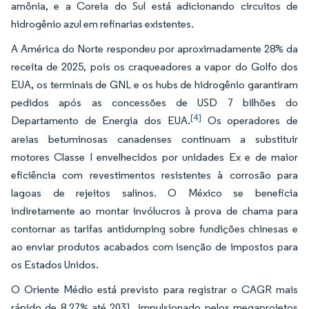
amônia, e a Coreia do Sul está adicionando circuitos de
hidrogênio azul em refinarias existentes.
A América do Norte respondeu por aproximadamente 28% da
receita de 2025, pois os craqueadores a vapor do Golfo dos
EUA, os terminais de GNL e os hubs de hidrogênio garantiram
pedidos após as concessões de USD 7 bilhões do
[4]
Departamento de Energia dos EUA.
Os operadores de
areias betuminosas canadenses continuam a substituir
motores Classe I envelhecidos por unidades Ex e de maior
eficiência com revestimentos resistentes à corrosão para
lagoas de rejeitos salinos. O México se beneficia
indiretamente ao montar invólucros à prova de chama para
contornar as tarifas antidumping sobre fundições chinesas e
ao enviar produtos acabados com isenção de impostos para
os Estados Unidos.
O Oriente Médio está previsto para registrar o CAGR mais
rápido de 8,27% até 2031, impulsionado pelos megaprojetos