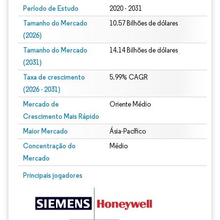
Período de Estudo
2020 - 2031
Tamanho do Mercado
10.57 Bilhões de dólares
(2026)
Tamanho do Mercado
14.14 Bilhões de dólares
(2031)
Taxa de crescimento
5.99% CAGR
(2026 - 2031)
Mercado de
Oriente Médio
Crescimento Mais Rápido
Maior Mercado
Ásia-Pacífico
Concentração do
Médio
Mercado
Imagem © Mordor Intelligence. O reuso requer atribuição conforme CC BY 4.0.
Principais jogadores